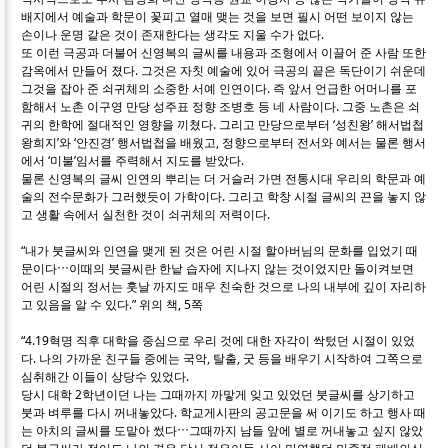
배지에서 예술과 학문이 꽃피고 열매 맺는 것을 보면 필시 어떤 보이지 않는
손이나 운명 같은 것이 존재한다는 생각도 지울 수가 없다.
또 이런 극공과 더불어 신영복의 글씨를 내용과 조형에서 이끌어 준 사람 또한
감옥에서 만들어 졌다. 그것은 자칫 예술에 있어 극공의 끝은 독단이기 쉬운데
그것을 잡아 준 쇠귀체의 소중한 서예 인연이다. 즉 앞서 언급한 어머니를 포
함해서 노촌 이구영 만당 성주표 정향 조병호 등 네 사람이다. 그중 노촌은 쇠
귀의 한학에 절대적인 영향을 끼쳤다. 그리고 만당으로부터 ‘성친왕’ 해서법첩
왕희지’와 ‘안진경’ 행서법첩을 배웠고, 정향으로부터 전서와 예서는 물론 행서
에서 ‘미불’임서를 주력해서 지도를 받았다.
물론 신영복의 글씨 인연의 뿌리는 더 거슬러 가면 전통시대 우리의 학문과 예
술의 전수문화가 그러했듯이 가학이다. 그리고 학창 시절 글씨의 끈을 놓지 않
고 생활 속에서 실천한 것이 쇠귀체의 저력이다.
“내가 붓글씨와 인연을 맺게 된 것은 어린 시절 할아버님의 문화를 입었기 때
문이다⋯이때의 붓글씨란 한낱 습자에 지나지 않는 것이었지만 돌이켜보면
어린 시절의 정서는 훗날 까지도 매우 친숙한 것으로 나의 내부에 깊이 자리하
고 있음을 알 수 있다.” 위의 책, 5쪽
“4.19혁명 직후 대학을 중심으로 우리 것에 대한 자각이 싹텄던 시절이 있었
다. 나의 가까운 친구들 중에는 국악, 탈출, 굿 등을 배우기 시작하여 그쪽으로
심취해간 이들이 상당수 있었다.
당시 대학 2학년이던 나는 그때까지 까맣게 잊고 있었던 붓글씨를 상기하고
붓과 벼루를 다시 꺼내놓았다. 학교게시판의 공고문을 써 이기도 하고 행사 때
는 아치의 글씨를 도맡아 썼다⋯그때까지 남들 앞에 별로 꺼내놓고 싶지 않았