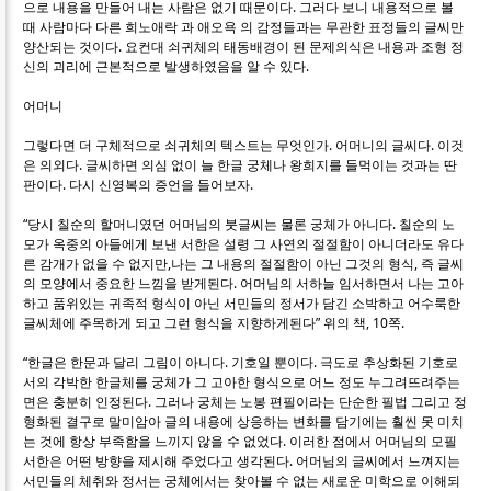
으로 내용을 만들어 내는 사람은 없기 때문이다. 그러다 보니 내용적으로 볼
때 사람마다 다른 희노애락 과 애오욕 의 감정들과는 무관한 표정들의 글씨만
양산되는 것이다. 요컨대 쇠귀체의 태동배경이 된 문제의식은 내용과 조형 정
신의 괴리에 근본적으로 발생하였음을 알 수 있다.
어머니
그렇다면 더 구체적으로 쇠귀체의 텍스트는 무엇인가. 어머니의 글씨다. 이것
은 의외다. 글씨하면 의심 없이 늘 한글 궁체나 왕희지를 들먹이는 것과는 딴
판이다. 다시 신영복의 증언을 들어보자.
“당시 칠순의 할머니였던 어머님의 붓글씨는 물론 궁체가 아니다. 칠순의 노
모가 옥중의 아들에게 보낸 서한은 설령 그 사연의 절절함이 아니더라도 유다
른 감개가 없을 수 없지만,나는 그 내용의 절절함이 아닌 그것의 형식, 즉 글씨
의 모양에서 중요한 느낌을 받게된다. 어머님의 서하늘 임서하면서 나는 고아
하고 품위있는 귀족적 형식이 아닌 서민들의 정서가 담긴 소박하고 어수룩한
글씨체에 주목하게 되고 그런 형식을 지향하게된다” 위의 책, 10쪽.
“한글은 한문과 달리 그림이 아니다. 기호일 뿐이다. 극도로 추상화된 기호로
서의 각박한 한글체를 궁체가 그 고아한 형식으로 어느 정도 누그려뜨려주는
면은 충분히 인정된다. 그러나 궁체는 노봉 편필이라는 단순한 필법 그리고 정
형화된 결구로 말미암아 글의 내용에 상응하는 변화를 담기에는 훨씬 못 미치
는 것에 항상 부족함을 느끼지 않을 수 없었다. 이러한 점에서 어머님의 모필
서한은 어떤 방향을 제시해 주었다고 생각된다. 어머님의 글씨에서 느껴지는
서민들의 체취와 정서는 궁체에서는 찾아볼 수 없는 새로운 미학으로 이해되