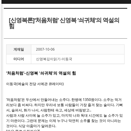
Sketchbook5, 스케치북5
Sketchbook5, 스케치북5
[신영복론]‘처음처럼’ 신영복 ‘쇠귀체’의 역설의
힘
게재일
2007-10-06
Sketchbook5, 스케치북5
Sketchbook5, 스케치북5
미디어
신영복깊이읽기-이동국
‘처음처럼’-신영복 ‘쇠귀체’의 역설의 힘
이동국(예술의 전당 서예관 큐레이터)
‘처음처럼’은 두산에서 만들어내는 소주다. 한병에 1350원이다. 소주는 먹거
리보다 좀 비싸다. 하지만 우리네 보통 사람들이 가장 즐겨 찾는 술이다. 기뻐
서, 슬퍼서, 화가 나서, 사람한테 속고, 세상에 버림받고..
사람과 사람 사이에 늘 소주가 있고, 마지막 나와 독대 시간에도 늘 소주가 있
기 마련이다. 그런데 문제는 이제 누구나 막연히 소주를 찾는 것이 아니라는
것이다. 식당 아줌마가 달려온다.