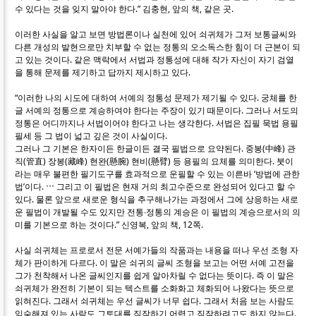
수 있다는 것을 잊지 말아야 한다.” 김충현, 앞의 책, 같은 곳.
이러한 사실을 알고 보면 방법론이나 실천에 있어 쇠귀체가 그저 보통글씨와
다른 개성의 발현으로만 치부할 수 없는 정통의 오소독스한 힘이 더 근본이 되
고 있는 것이다. 같은 맥락에서 서법과 정통성에 대해 작가 자신이 자기 검열
을 통해 문제를 제기하고 답까지 제시하고 있다.
“이러한 나의 시도에 대하여 서예의 정통성 문제가 제기될 수 있다. 궁체를 한
글 서예의 정통으로 계승하여야 한다는 주장이 있기 때문이다. 그러나 서도의
정통은 어디까지나 서법이어야 한다고 나는 생각한다. 서법은 집필 묵법 용필
필세 등 그 법이 넓고 깊은 것이 사실이다.
그러나 그 기본은 한자이든 한글이든 결국 필법으로 요약된다. 중봉(中峰) 관
직(管直) 장봉(藏峰) 현완(懸腕) 현비(懸臂) 등 용필의 요체를 의미한다. 붓이
라는 매우 불편한 필기도구를 효과적으로 운필할 수 있는 이른바 ‘방법에 관한
법’이다. ⋯ 그리고 이 필법은 현재 거의 최고수준으로 완성되어 있다고 할 수
있다. 물론 앞으로 새로운 형식을 추구해나가는 과정에서 그에 상응하는 새로
운 필법이 개발될 수도 있지만 전통∙정통의 계승은 이 필법의 계승으로서의 의
미를 기본으로 하는 것이다.” 신영복, 앞의 책, 12쪽.
사실 쇠귀체는 프로로서 전문 서예가들의 작품과는 내용을 떠나 우선 조형 자
체가 판이하게 다르다. 이 말은 쇠귀의 글씨 조형을 보고는 어떤 서예 고전을
그가 천착해서 나온 글씨인지를 쉽게 알아차릴 수 없다는 뜻이다. 즉 이 말은
쇠귀체가 완전히 기본이 되는 텍스트를 소화화고 체화되어 나왔다는 뜻으로
읽혀진다. 그래서 쇠귀체는 우선 글씨가 너무 쉽다. 그래서 처음 보는 사람도
익숙해져 있는 사람도 그토대를 짐작하기 어렵고 짐작하려고도 하지 않는다.