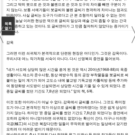
그리고 딱히 붓으로 쓴 것과 볼펜으로 쓴 것과 도구의 차이를 빼면 구분이 가
지 않는다. 보통 서예가들이 붓글씨와 볼펜 글씨가 현격하게 차이나는 점과도
딴판이다. 사실 글씨는 도구가 다르다고 근 본 조형까지 달라질 수 없는 것이
다. 오늘날 이러한 현상은 역으로 글씨의 일상과 예술 간의 좁힐 수 없는 간극
〈
목록
을 실증하고 있는 것이다. 또 글씨연마가 그 만큼 철저하지 않았다는 증거이기
열기
도 하다.
감옥
그러면 이런 쇠귀체가 본격적으로 단련된 현장은 어디인가. 그것은 감옥이다.
우리시대 여느 작가처럼 서숙이 아니다. 다시 신영복의 증언을 들어보자.
“내가 서도에 상당히 많은 시간을 쏟게 된 것은 역시 20여년(1968-88)의 옥중
생활이다. 재소자 준수사항, 동상 예방수칙 등의 공장 부착물들을 붓글씨로 써
붙이는 일이 계기가 되어 교도소 내에 불교방 기독교방 카톨릭방 등에 추가하
여 동양화방 서도방이 신설되면서 상당한 시간을 기울 일 수 있게 되었다. 온
종일 글씨를 썼던 기간도 7,8년은 되었다.” 앞의 책, 6쪽.
이것 또한 아이러니가 아닐 수 없다. 감옥에서 글씨를 쓰다니. 그것도 취미정
도가 아니고 본격적인 작가 이상으로 글씨를 연마하였다는 것은 쉽게 상상이
가지 않는다. 하지만 ‘온 종일 글씨를 썼던 기간도 7,8년은 되었다’는 증언에서
오히려 감옥이 아니었더라면 쇠귀체도 없었다는 확신이 간다. 더구나 이러한
극공(極工)의 시간은 복잡다단한 일들이 무작위로 벌어지는 일상에서 갖기란
오히려 더 어려운 법이기 때문이다.
역사적으로도 추사 김정희 다산 정약용 원교 이광사 등 많은 작가들이 정작 유