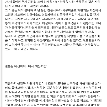
가, 이를테면 추사 김정희 표암 강세황 다산 정약용 지하 신위 등과 같은 사람
은 사라졌다고 해도 과언이 아니다.
그 이유는 이미 근대화 백 년 동안 전통서화가 서구미술로 재편되는 과정에서
그림은 제도권의 정규미술로 편입되면서 전문적인 직업작가로서 길을 걷게
되었고, 글씨는 제도교육에서 제외되면서 사설교육관리인 서숙과 공모전을
통해 교육되고 작가가 되었기 때문이다. 특히 미술교육은 거의 전통적인 토대
가 허물어지다시피하면서 전적으로 서양미술중심으로 교육되면서 문인예술
가로서 문인화가로서 작가적 지위나 신분은 자연스럽게 없어진 것이다.
우리시대 문인화 사군자 수묵화 한국화 동양화 등 다양한 이름으로 전통서화
를 이야기 하고 있지만 정체성이라는 맥락에서 본다면 있다고 해도 전통시대
의 그림자만 쫒아가는 매너리즘의 연장으로서 사군자 문인화가 명맥을 잇고
있다고 해도 과언이 아니다.
결론을 대신하여 - 다시 ‘처음처럼’
지금까지 신영복 쇠귀체의 힘이나 조형적 토대를 소주이름 ‘처음처럼’을 실마
리로 풀어보았다. 필자가 처음 본 ‘처음처럼’은 80년대 말 당시 어는 누구와 어
는 상황과고 타협할 수 업는 너무나 강한 쇠귀체의 정신성 때문에 분명 타락으
로 느껴졌다. 하지만 결론에 도할 한 지금 역설적으로 우리 사회가 민중이 아
니라 대중이 먼저 쇠귀체를 메시지와 함께 받아드릴 수 있을 정도로 더 건강해
졌음을 깨달게 된다. 글씨는 만인의 것이다. 그런 만큼 쇠귀체의 대중적인 확