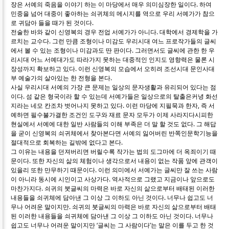
장은 서예의 죽음을 이야기 하는 이 마당에서 매우 의미심장한 일이다. 하여
민중을 넘어 대중이 좋아하는 쇠귀체의 메시지를 역으로 우리 서예가가 참으
로 귀담아 들을 때가 된 것이다.
전술한 바와 같이 신영복의 경우 전업 서예가가 아니다. 대학에서 경제학을 가
르치는 교수다. 그런 만큼 조형이나 미감도 우리시대 여느 프로작가들의 글씨
에서 볼 수 있는 조형이나 미감과도 딴 판이다. 그러면서도 글씨에 관한 한 우
리시대 어느 서예대가도 따라가지 못하는 대중적인 인지도 영향력은 물론 시
장성까지 확보하고 있다. 이런 신영복의 모습에서 오히려 조선시대 문인사대
부 예술가의 살아있는 한 전형을 본다.
사실 우리시대 서예의 가장 큰 문제는 일상의 문자생활과 유리되어 있다는 점
이다. 섬 같은 형국이라 할 수 있는데 서예가들은 일상으로의 탈출은커녕 화선
지라는 네모 칸조차 벗어나지 못하고 있다. 이런 마당에 지필묵과 한자, 즉 서
예하면 필수불가결한 조건인 도구와 재료 문자 모두가 이제 사라지다시피한
현실에서 서예에 대한 일반 사람들의 이해 부족은 더 말 할 것도 없다. 그 해답
을 굳이 신영복의 쇠귀체에서 찾아본다면 서예의 잃어버린 반쪽인문학기능을
절대적으로 회복하는 길밖에 없다고 본다.
그 이유는 내용을 던져버리면 버릴수록 작가는 법의 도그마에 더 옥죄이기 때
문이다. 또한 자신의 삶의 체험이나 생각으로서 내용이 없는 작품 앞에 관객이
있을리 또한 만무하기 때문이다. 이런 의미에서 서예가는 글씨만 잘 쓰는 사람
이 아니라 동시에 시인이고 사상가다. 역사적으로 그랬고 지금이나 앞으로도
마찬가지다. 쇠귀의 붓글씨의 마력은 바로 자신의 삶으로부터 배태된 이러한
내용들을 쇠귀체에 담아낸 그 이상 그 이하도 아닌 것이다. 너무나 쉽고도 너
무나 어려운 말이지만. 쇠귀의 붓글씨의 마력은 바로 자신의 삶으로부터 배태
된 이러한 내용들을 쇠귀체에 담아낸 그 이상 그 이하도 아닌 것이다. 너무나
쉽고도 너무나 어려운 말이지만 ‘글씨는 그 사람이다’는 말은 이를 두고 한 것