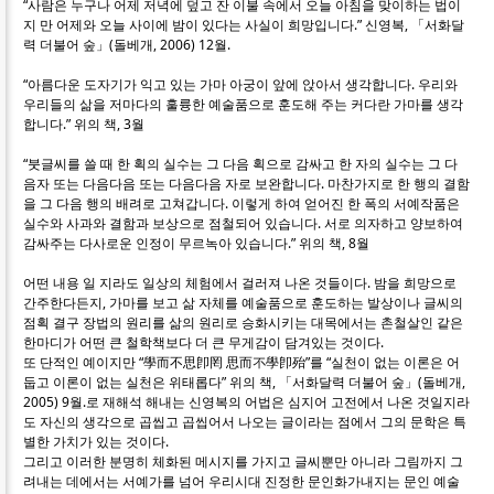
“사람은 누구나 어제 저녁에 덮고 잔 이불 속에서 오늘 아침을 맞이하는 법이
지 만 어제와 오늘 사이에 밤이 있다는 사실이 희망입니다.” 신영복, 「서화달
력 더불어 숲」(돌베개, 2006) 12월.
“아름다운 도자기가 익고 있는 가마 아궁이 앞에 앉아서 생각합니다. 우리와
우리들의 삶을 저마다의 훌륭한 예술품으로 훈도해 주는 커다란 가마를 생각
합니다.” 위의 책, 3월
“붓글씨를 쓸 때 한 획의 실수는 그 다음 획으로 감싸고 한 자의 실수는 그 다
음자 또는 다음다음 또는 다음다음 자로 보완합니다. 마찬가지로 한 행의 결함
을 그 다음 행의 배려로 고쳐갑니다. 이렇게 하여 얻어진 한 폭의 서예작품은
실수와 사과와 결함과 보상으로 점철되어 있습니다. 서로 의자하고 양보하여
감싸주는 다사로운 인정이 무르녹아 있습니다.” 위의 책, 8월
어떤 내용 일 지라도 일상의 체험에서 걸러져 나온 것들이다. 밤을 희망으로
간주한다든지, 가마를 보고 삶 자체를 예술품으로 훈도하는 발상이나 글씨의
점획 결구 장법의 원리를 삶의 원리로 승화시키는 대목에서는 촌철살인 같은
한마디가 어떤 큰 철학책보다 더 큰 무게감이 담겨있는 것이다.
또 단적인 예이지만 “學而不思卽罔 思而不學卽殆”를 “실천이 없는 이론은 어
둡고 이론이 없는 실천은 위태롭다” 위의 책, 「서화달력 더불어 숲」(돌베개,
2005) 9월.로 재해석 해내는 신영복의 어법은 심지어 고전에서 나온 것일지라
도 자신의 생각으로 곱씹고 곱씹어서 나오는 글이라는 점에서 그의 문학은 특
별한 가치가 있는 것이다.
그리고 이러한 분명히 체화된 메시지를 가지고 글씨뿐만 아니라 그림까지 그
려내는 데에서는 서예가를 넘어 우리시대 진정한 문인화가내지는 문인 예술