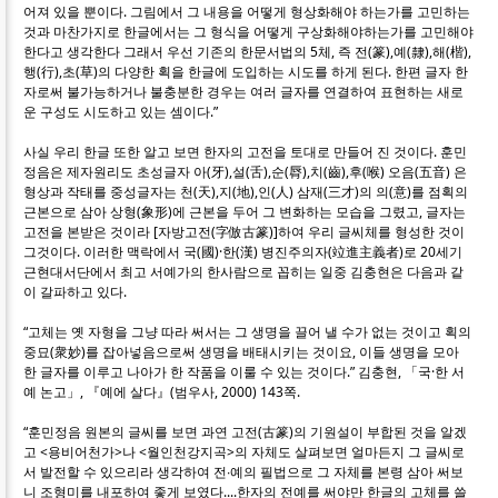
어져 있을 뿐이다. 그림에서 그 내용을 어떻게 형상화해야 하는가를 고민하는
것과 마찬가지로 한글에서는 그 형식을 어떻게 구상화해야하는가를 고민해야
한다고 생각한다 그래서 우선 기존의 한문서법의 5체, 즉 전(篆),예(隸),해(楷),
행(行),초(草)의 다양한 획을 한글에 도입하는 시도를 하게 된다. 한편 글자 한
자로써 불가능하거나 불충분한 경우는 여러 글자를 연결하여 표현하는 새로
운 구성도 시도하고 있는 셈이다.”
사실 우리 한글 또한 알고 보면 한자의 고전을 토대로 만들어 진 것이다. 훈민
정음은 제자원리도 초성글자 아(牙),설(舌),순(脣),치(齒),후(喉) 오음(五音) 은
형상과 작태를 중성글자는 천(天),지(地),인(人) 삼재(三才)의 의(意)를 점획의
근본으로 삼아 상형(象形)에 근본을 두어 그 변화하는 모습을 그렸고, 글자는
고전을 본받은 것이라 [자방고전(字倣古篆)]하여 우리 글씨체를 형성한 것이
그것이다. 이러한 맥락에서 국(國)·한(漢) 병진주의자(竝進主義者)로 20세기
근현대서단에서 최고 서예가의 한사람으로 꼽히는 일중 김충현은 다음과 같
이 갈파하고 있다.
“고체는 옛 자형을 그냥 따라 써서는 그 생명을 끌어 낼 수가 없는 것이고 획의
중묘(衆妙)를 잡아넣음으로써 생명을 배태시키는 것이요, 이들 생명을 모아
한 글자를 이루고 나아가 한 작품을 이룰 수 있는 것이다.” 김충현, 「국·한 서
예 논고」, 『예에 살다』(범우사, 2000) 143쪽.
“훈민정음 원본의 글씨를 보면 과연 고전(古篆)의 기원설이 부합된 것을 알겠
고 <용비어천가>나 <월인천강지곡>의 자체도 살펴보면 얼마든지 그 글씨로
서 발전할 수 있으리라 생각하여 전∙예의 필법으로 그 자체를 본령 삼아 써보
니 조형미를 내포하여 좋게 보였다....한자의 전예를 써야만 한글의 고체를 쓸