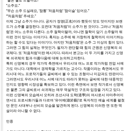
“술은 뭘로 드릴까요?”
“소주요.”
“무슨 소주 드실래요, ‘참통’ ‘처음처럼’ ‘참이슬’ 있어요.”
“‘처음처럼’ 주세요.”
이제 그냥 소주가 아니다. 공자가 정명(正名)이라 했듯이 맛도 맛이지만 브랜
드가 소주를 결정한다. 요컨대 ‘처음처럼’이 소주가 된 것이다. 그러나 ‘처음처
럼’은 여느 소주와 다른다. 소주 절학이랄까, 아니면 철학이 담기 소주랄까 뭐
이런 것이 있다는 이야기다. 혹자는 소주에 뭐 거창하게 철학까지 이야기하는
하는 할 수도 있다는 이야기다. 아지만 ‘처음처럼’은 소주 그 이상의 힘이 있다.
그러면 그 힘의 실체는 무엇인가. 필자가 판단할 때 힘의 근원은 신영복의 쇠
귀체다. 또 ‘처음처럼’이란 메시지다. 따라서 본고는 이 두 가지를 가지고 신영
복 쇠귀체의 힘과 아름다움에 대해 논의하고자한다.
특히 신영복의 경우 작가적 측면에서 우리시대 여느 프로 작가처럼 전업 서예
가도 아니다. 대학에서 경제학을 가르치는 교수다. 작품이라는 측면에서도 우
리시대 여느 프로작가들의 글씨에서 볼 수 있는 조형이나 미감과도 딴판이다.
그러면서도 우리시대 어느 서예 대가도 따라가 못하는 글씨에 대한 대중적인
인지도 영향력 시장성을 확보하고 있다. 이런 측면에서 보면 작가로서 신영복
은 물론 그의 글씨로서 쇠귀체는 매우 역설적인 구조와 입장을 가지고 있다.
이런 신영복의 모습에서 오히려 조선시대 도학(道學)의 여사로서 아마추어이
면서도 프로서화가들과 다르며 ‘유어예(遊於藝)’로 독자적인 예술 세계를 펼쳤
던 문인 사대부나 선비의 모습을 발견하게 된다. 신영복의 이러한 면 또한 역
설이라 아니할 수 없다.
민중