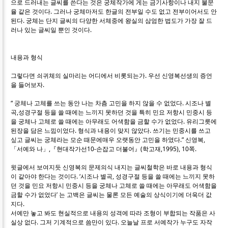
으로 드러내는 글씨를 쓴다는 것은 궁체작가에 게는 금기사항이나 내지 불문
율 같은 것이다. 그러나 궁체마저도 한글의 전부일 수도 없고 전부이어서도 안
된다. 궁체는 단지 글씨의 다양한 서체중에 왕실의 삼엄한 법도가 가장 잘 드
러나 있는 글씨일 뿐인 것이다.
내용과 형식
그렇다면 쇠귀체의 실마리는 어디에서 비롯되는가. 우선 신영복선생의 증언
을 들어보자.
“ 궁체나 고체를 쓰는 동안 나는 차츰 고민을 하지 않을 수 없었다. 시조나 별
곡,성경구절 등을 쓸 때에는 느끼지 못하던 것을 특히 민요 저항시 민중시 등
을 궁체나 고체로 쓸 때에는 아무래도 어색함을 금할 수가 없었다. 유리그릇에
된장을 담은 느낌이었다. 형식과 내용이 맞지 않았다. 쓰기는 민중시를 쓰고
싶고 글씨는 궁체라는 모순 때문에매우 오랫동안 고민을 하였다.” 신영복,
「서예와 나」,『현대작가선10-손잡고 더불어』(학고재,1995), 10쪽.
윗글에서 보여지듯 신영복의 문제의식 내지는 글씨철학은 바로 내용과 형식
이 같아야 한다는 것이다. ‘시조나 별곡, 성경구절 등을 쓸 때에는 느끼지 못하
던 것을 민요 저항시 민중시 등을 궁체나 고체로 쓸 때에는 아무래도 어색함을
금할 수가 없었다’ 는 고백은 글씨는 물론 모든 예술의 상식이기에 더욱더 값
지다.
서예만 놓고 봐도 현실적으로 내용의 성격에 따라 조형이 부합되는 작품은 사
실상 없다. 그저 기계적으로 씀만이 있다. 오늘날 프로 서예작가 누구도 자작