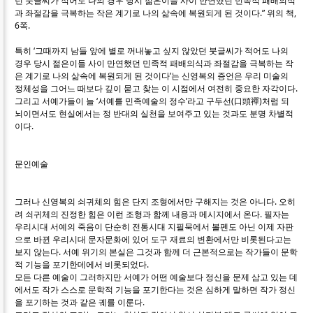
던 붓글씨가 적어도 나의 경우 당시 젊은이들 사이 만연했던 민족적 패배의식
과 좌절감을 극복하는 작은 계기로 나의 삶속에 복원되게 된 것이다.” 위의 책,
6쪽.
특히 ‘그때까지 남들 앞에 별로 꺼내놓고 싶지 않았던 붓글씨가 적어도 나의
경우 당시 젊은이들 사이 만연했던 민족적 패배의식과 좌절감을 극복하는 작
은 계기로 나의 삶속에 복원되게 된 것이다’는 신영복의 증언은 우리 미술의
정체성을 그어느 때보다 깊이 묻고 찾는 이 시점에서 여전히 중요한 자각이다.
그리고 서예가들이 늘 ‘서예를 민족예술의 정수’라고 구두선(口頭禪)처럼 되
뇌이면서도 현실에서는 정 반대의 실천을 보여주고 있는 것과도 분명 차별적
이다.
문인예술
그러나 신영복의 쇠귀체의 힘은 단지 조형에서만 구해지는 것은 아니다. 오히
려 쇠귀체의 진정한 힘은 이런 조형과 함께 내용과 메시지에서 온다. 필자는
우리시대 서예의 죽음이 단순히 전통시대 지필묵에서 볼펜도 아닌 이제 자판
으로 바뀐 우리시대 문자문화에 있어 도구 재료의 변환에서만 비롯된다고는
보지 않는다. 서예 위기의 본실은 그것과 함께 더 근본적으로는 작가들이 문학
적 기능을 포기한데에서 비롯되었다.
모든 다른 예술이 그러하지만 서예가 어떤 예술보다 정신을 문제 삼고 있는 데
에서도 작가 스스로 문학적 기능을 포기한다는 것은 심하게 말하면 작가 정신
을 포기하는 것과 같은 궤를 이룬다.