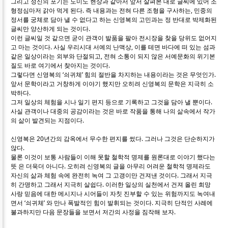
그리고 정신의 포기는 도미노 현상과 같아서 앞서 살펴본 대로 글씨에 있어 조
형정심마저 갉아 먹게 된다. 즉 내용과는 전혀 다른 조형을 구사하는, 민중의
정서를 궁체로 담아 낼 수 없다고 하는 신영복의 고민과는 정 반대로 박제화된
글씨만 양산하게 되는 것이다.
이런 글씨일 것 같으면 굳이 관객이 발품을 팔아 전시장을 찾을 당위도 없어지
고 마는 것이다. 사실 우리시대 서예의 난맥상, 이를 테면 바다에 떠 있는 섬과
같은 일상이라는 외부와 단절되고, 전혀 소통이 되지 않은 서예문화의 위기본
질도 바로 여기에서 찾아지는 것이다.
그렇다면 신영복의 ‘쇠귀체’ 힘의 절반을 차지하는 내용이라는 것은 무엇인가.
앞서 문학이라고 거창하게 이야기 했지만 오히려 신영복의 문학은 지극히 소
박하다.
그저 일상의 체험을 시나 일기 편지 등으로 기록하고 그것을 담아 낼 뿐이다.
사실 관객이나 대중의 공감이라는 것은 바로 작품을 통해 나의 삶속에서 작가
의 삶이 발견되는 지점이다.
신영복은 20년간의 감옥에서 무수한 편지를 썼다. 그러나 그것은 단순하지가
않다.
물론 이것이 보통 사람들이 이해 못할 철학적 명제를 원론대로 이야기 했다는
뜻 은 더욱더 아니다. 오히려 신영복의 글을 아무리 어려운 철학적 명제라도
자신의 삶과 체험 속에 완전히 녹여 그 고갱이만 건져낸 것이다. 그래서 지극
히 간명하고 그래서 지극히 살쉽다. 이러한 일상의 실천에서 건져 올린 희망
사랑 믿음에 대한 메시지나 시어들이 자칫 진부할 수 있는 위험까지도 녹여내
면서 ‘쇠귀체’ 와 만나 폭발적인 힘이 발휘되는 것이다. 지극히 단적인 사례에
불과하지만 다음 문장들을 보면서 저간의 사정을 짐작해 보자.