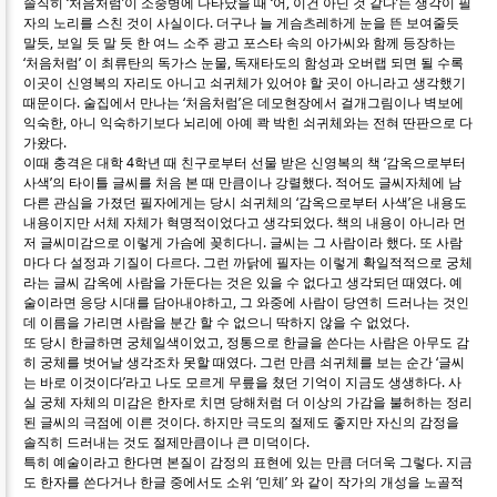
솔직히 ‘처음처럼’이 소중병에 나타났을 때 ‘어, 이건 아닌 것 같다’는 생각이 필
자의 노리를 스친 것이 사실이다. 더구나 늘 게슴츠레하게 눈을 뜬 보여줄듯
말듯, 보일 듯 말 듯 한 여느 소주 광고 포스타 속의 아가씨와 함께 등장하는
‘처음처럼’ 이 최류탄의 독가스 눈물, 독재타도의 함성과 오버랩 되면 될 수록
이곳이 신영복의 자리도 아니고 쇠귀체가 있어야 할 곳이 아니라고 생각했기
때문이다. 술집에서 만나는 ‘처음처럼’은 데모현장에서 걸개그림이나 벽보에
익숙한, 아니 익숙하기보다 뇌리에 아예 콱 박힌 쇠귀체와는 전혀 딴판으로 다
가왔다.
이때 충격은 대학 4학년 때 친구로부터 선물 받은 신영복의 책 ‘감옥으로부터
사색’의 타이틀 글씨를 처음 본 때 만큼이나 강렬했다. 적어도 글씨자체에 남
다른 관심을 가졌던 필자에게는 당시 쇠귀체의 ‘감옥으로부터 사색’은 내용도
내용이지만 서체 자체가 혁명적이었다고 생각되었다. 책의 내용이 아니라 먼
저 글씨미감으로 이렇게 가슴에 꽂히다니. 글씨는 그 사람이라 했다. 또 사람
마다 다 설정과 기질이 다르다. 그런 까닭에 필자는 이렇게 확일적적으로 궁체
라는 글씨 감옥에 사람을 가둔다는 것은 있을 수 없다고 생각되던 때였다. 예
술이라면 응당 시대를 담아내야하고, 그 와중에 사람이 당연히 드러나는 것인
데 이름을 가리면 사람을 분간 할 수 없으니 딱하지 않을 수 없었다.
또 당시 한글하면 궁체일색이었고, 정통으로 한글을 쓴다는 사람은 아무도 감
히 궁체를 벗어날 생각조차 못할 때였다. 그런 만큼 쇠귀체를 보는 순간 ‘글씨
는 바로 이것이다’라고 나도 모르게 무릎을 쳤던 기억이 지금도 생생하다. 사
실 궁체 자체의 미감은 한자로 치면 당해처럼 더 이상의 가감을 불허하는 정리
된 글씨의 극점에 이른 것이다. 하지만 극도의 절제도 좋지만 자신의 감정을
솔직히 드러내는 것도 절제만큼이나 큰 미덕이다.
특히 예술이라고 한다면 본질이 감정의 표현에 있는 만큼 더더욱 그렇다. 지금
도 한자를 쓴다거나 한글 중에서도 소위 ‘민체’ 와 같이 작가의 개성을 노골적