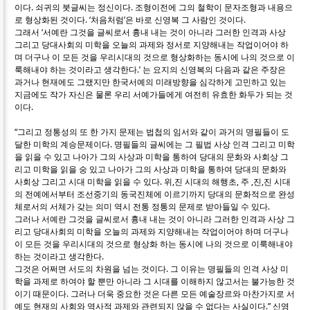
이다. 쇠귀의 붓글씨는 정신이다. 조형이전에 그의 철학이 문자조형과 내용으
로 형상화된 것이다. ‘처음처럼’은 바로 신영복 그 사람인 것이다.
그래서 ‘서예란 그것을 글씨로서 흉내 내는 것이 아니라 그러한 인격과 사상
그리고 당대사회의 미학을 오늘의 과제와 정서로 지양해내는 작업이어야 하
며 더구나 이 모든 것을 우리시대의 것으로 형상화하는 동시에 나의 것으로 이
룩해내야 하는 것이라고 생각한다.’ 는 요지의 신영복의 다음과 같은 주장은
과거나 현재에도 그랬지만 한국서예의 미래방향을 심각하게 고민하고 있는
지금에도 작가 자신은 물론 우리 서예가들에게 여전히 유효한 화두가 되는 것
이다.
“그리고 정통성의 또 한 가지 문제는 법첩의 임서와 같이 과거의 명필들이 도
달한 미학의 계승문제이다. 명필들의 글씨에는 그 필법 사상 인격 그리고 미학
을 읽을 수 있고 나아가 그의 사상과 미학을 통하여 당대의 문화와 사회상 그
리고 미학을 읽을 숭 있고 나아가 그의 사상과 미학을 통하여 당대의 문화와
사회상 그리고 시대 미학을 읽을 수 있다. 위,진 시대의 해행초, 주 ,진,진 시대
의 전예에서부터 조선중기의 동국진체에 이르기까지 당대의 문화적으로 완성
체로서의 서체가 갖는 의미 역시 전통 정통의 문제로 받아들일 수 있다.
그러나 서예란 그것을 글씨로서 흉내 내는 것이 아니라 그러한 인격과 사상 그
리고 당대사회의 미학을 오늘의 과제와 지양해내는 작업이어야 하며 더구나
이 모든 것을 우리시대의 것으로 형상화 하는 동시에 나의 것으로 이룩해내야
하는 것이라고 생각한다.
그것은 어쩌면 서도의 차원을 넘는 것이다. 그 이유는 명필들의 인격 사상 미
학을 과제로 하여야 할 뿐만 아니라 그 시대를 이해하지 않고서는 불가능한 것
이기 때문이다. 그러나 더욱 중요한 것은 다른 모든 예술장르와 마찬가지로 서
예도 현재의 사회와 역사적 과제와 관련되지 않을 수 없다는 사실이다.” 신영