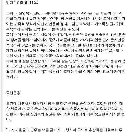
었다.” 위의 책, 11쪽.
그렇다. 신영복의 고민, 이를테면 내용과 형식의 괴리 문제는 바로 어머니의
한글 편지에서 풀린 것이다. ‘어머니의 서한을 임서하면서 나는 고아하고 품위
있는 귀족적 형식이 아닌 서민들의 정서가 담긴 소박하고 어수룩한 글씨체에
주목하게 된다’는 고백에서 이를 확인할 수 있다.
그러나 여기서 중요한 사실이 하나 있다. 신영복은 글씨를 학습함에 있어 민중
의 정서를 궁체가 담아내지 못했기 때문에 찾은 어머니의 한글 편지 글씨만을
독식하지 않았다는 것이다. 궁극적으로는 그러한 실천을 해냈기 때문에 쇠귀
체의 조형적인 글씨 미학이 성립되는 것이기도 하지만 쇠귀체는 한글궁체나
고체 아니면 민체등 순수 혈통만을 따져서는 풀리지 않는다.
특히 철선 같은 강인함과 또 고무줄 같은 인장력이 겸비된 쇠귀체의 문필과 점
획, 그리고 글자와 글자간에 얽히고설킨 ‘따로 또 같이’ ‘다 함께 여럿이’ 가는
결구와 장법에 있어 원칙과 융통성의 토대는 한글 이외의 어떤 요소가 가미 된
것이다.
국한혼용
요컨대 쇠귀체의 조형적인 힘은 또 다른 측면을 봐야 한다. 그것은 한자에 대
한 체득이다. 즉 한글과 한자의 격이 없는 혼융에서 쇠귀체의 힘의 근원이 발
견된다. 이러한 신영복의 실천은 우리 서예가들에게 매우 중요한 메시지를 준
다.
“그러나 한글의 경우는 모든 글자가 그 형식이 극도로 추상화된 기호로 이루