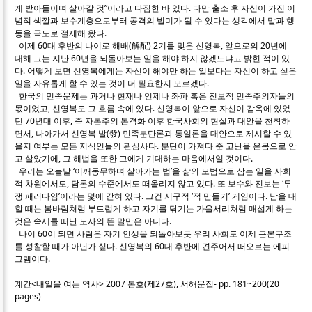
게 받아들이며 살아갈 것”이라고 다짐한 바 있다. 다만 출소 후 자신이 가진 이
념적 색깔과 보수계층으로부터 공격의 빌미가 될 수 있다는 생각에서 말과 행
동을 극도로 절제해 왔다.
이제 60대 후반의 나이로 해배(解配) 2기를 맞은 신영복, 앞으로의 20년에
대해 그는 지난 60년을 되돌아보는 일을 해야 하지 않겠느냐고 밝힌 적이 있
다. 어떻게 보면 신영복에게는 자신이 해야만 하는 일보다는 자신이 하고 싶은
일을 자유롭게 할 수 있는 것이 더 필요한지 모르겠다.
한국의 민족문제는 과거나 현재나 언제나 좌파 혹은 진보적 민족주의자들의
몫이었고, 신영복도 그 흐름 속에 있다. 신영복이 앞으로 자신이 감옥에 있었
던 70년대 이후, 즉 자본주의 본격화 이후 한국사회의 현실과 대안을 천착하
면서, 나아가서 신영복 발(發) 민족분단론과 통일론을 대안으로 제시할 수 있
을지 여부는 모든 지식인들의 관심사다. 분단이 가져다 준 고난을 온몸으로 안
고 살았기에, 그 해법을 또한 그에게 기대하는 마음에서일 것이다.
우리는 오늘날 ‘어깨동무하며 살아가는 법’을 삶의 모범으로 삼는 일을 사회
적 차원에서도, 담론의 수준에서도 떠올리지 않고 있다. 또 보수와 진보는 ‘투
쟁 패러다임’이라는 덫에 갇혀 있다. 그건 서구적 ‘적 만들기’ 게임이다. 남을 대
할 때는 봄바람처럼 부드럽게 하고 자기를 닦기는 가을서리처럼 매섭게 하는
것은 속세를 떠난 도사의 뜬 말만은 아니다.
나이 60이 되면 사람은 자기 인생을 되돌아보듯 우리 사회도 이제 근본구조
를 성찰할 때가 아닌가 싶다. 신영복의 60대 후반에 견주어서 떠오르는 에피
그램이다.
계간<내일을 여는 역사> 2007 봄호(제27호), 서해문집- pp. 181~200(20
pages)