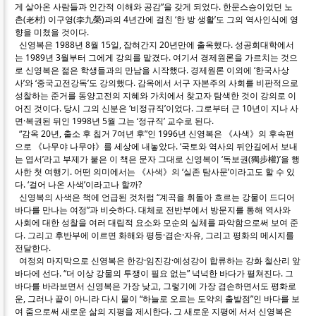
게 살아온 사람들과 인간적 이해와 공감”을 갖게 되었다. 한문스승이었던 노
촌(老村) 이구영(李九榮)과의 4년간에 걸친 ‘한 방 생활’도 그의 역사인식에 영
향을 미쳤을 것이다.
신영복은 1988년 8월 15일, 잡혀간지 20년만에 출옥했다. 성공회대학에서
는 1989년 3월부터 그에게 강의를 맡겼다. 여기서 경제원론을 가르치는 것으
로 신영복은 젊은 학생들과의 만남을 시작했다. 경제원론 이외에 ‘한국사상
사’와 ‘중국고전강독’도 강의했다. 감옥에서 서구 자본주의 사회를 비판적으로
성찰하는 준거를 동양고전의 지혜와 가치에서 찾고자 탐색한 것이 강의로 이
어진 것이다. 당시 그의 신분은 ‘비정규직’이었다. 그로부터 근 10년이 지나 사
면·복권된 뒤인 1998년 5월 그는 ‘정규직’ 교수로 된다.
“감옥 20년, 출소 후 칩거 7여년 후”인 1996년 신영복은 《사색》의 후속편
으로 《나무야 나무야》를 세상에 내놓았다. ‘국토와 역사의 뒤안길에서 보내
는 엽서’라고 부제가 붙은 이 책은 문자 그대로 신영복이 ‘독보권(獨步權)’을 행
사한 첫 여행기. 어떤 의미에서는 《사색》의 ‘실존 탐사문’이라고도 할 수 있
다. ‘걸어 나온 사색’이라고나 할까?
신영복의 사색은 책에 언급된 것처럼 “계곡을 휘돌아 흐르는 강물이 드디어
바다를 만나는 여정”과 비슷하다. 대체로 전반부에서 방문지를 통해 역사와
사회에 대한 성찰을 여러 대립적 요소와 모순의 실체를 파악함으로써 보여 준
다. 그리고 후반부에 이르면 화해와 평등·겸손·자유, 그리고 평화의 메시지를
전달한다.
여정의 마지막으로 신영복은 한강·임진강·예성강이 합류하는 강화 철산리 앞
바다에 선다. “더 이상 강물의 투쟁이 필요 없는” 넉넉한 바다가 펼쳐진다. 그
바다를 바라보면서 신영복은 가장 낮고, 그렇기에 가장 겸손하면서도 평화로
운, 그러나 끝이 아니라 다시 물이 “하늘로 오르는 도약의 출발점”인 바다를 보
여 줌으로써 새로운 삶의 지평을 제시한다. 그 새로운 지평에 서서 신영복은