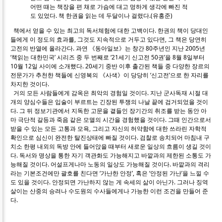
어떤 때는 책장을 편 채로 가슴에 대고 멍하게 생각에 빠진 적
도 있었다. 책 한권을 읽는 데 두달이나 걸렸다.(유홍준)
책에서 얻을 수 있는 최고의 독서체험에 대한 고백이다. 한권의 책이 당대인
들에게 이 정도의 효과를, 그것도 지속적으로 거두고 있다면, 그 책은 당연히
고전의 반열에 올라간다. 과연 《동아일보》는 창간 80주년인 지난 2005년
‘책읽는 대한민국’ 시리즈 중 두 번째로 ‘21세기 신고전 50권’을 8월 8일부터
10월 12일 사이에 소개했다. 20세기 중반 이후 출간된 책들 중 다양한 장르의
전문가가 추천한 책들에 신영복의 《사색》이 당당히 ‘신고전’으로 한 자리를
차지한 것이다.
거의 모든 사람들에게 감옥은 최악의 경험일 것이다. 지난 군사독재 시절 대
개의 양심수들은 입술이 부르트는 긴장된 투쟁의 나날 끝에 검거되었을 것이
다. 그 뒤 정보기관에서 지독한 고문을 곁들인 장기간의 취조를 받는 동안 아
마 극단적 갈등과 죽음 같은 모멸의 시간을 경험했을 것이다. 그때 인간으로서
받을 수 있는 모든 고통과 모욕, 그리고 자신의 허약함에 대한 쓰라린 자학적
확인으로 심신이 완전한 탈진상태에 빠질 것이다. 검찰로 송치되어 마침내 구
치소 한평 내외의 독방 안에 들어앉을 때부터 새로운 일상의 흐름이 생길 것이
다. 독서와 명상을 통한 자기 객관화도 가능해지고 바깥과의 제한된 소통도 가
능해질 것이다. 어설프게나마 노동의 일상도 가능해질 것이다. 바깥과의 격리
라는 기본조건에만 괄호를 친다면 ‘가난한 안정’, 혹은 ‘안정된 가난’을 느낄 수
도 있을 것이다. 안정되면 가난하지 않는 게 속세의 삶이 아닌가. 그러나 징역
살이는 산중의 승려나 수도원의 수사들에게나 가능한 이런 조건을 만들어 준
다.