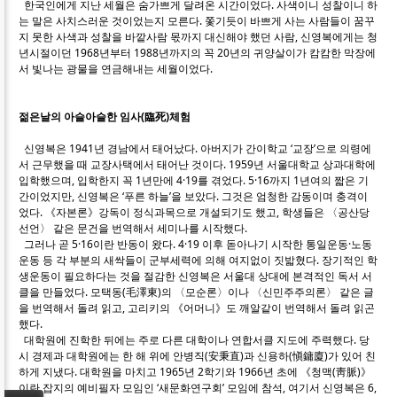
한국인에게 지난 세월은 숨가쁘게 달려온 시간이었다. 사색이니 성찰이니 하
는 말은 사치스러운 것이었는지 모른다. 쫓기듯이 바쁘게 사는 사람들이 꿈꾸
지 못한 사색과 성찰을 바깥사람 몫까지 대신해야 했던 사람, 신영복에게는 청
년시절이던 1968년부터 1988년까지의 꼭 20년의 귀양살이가 캄캄한 막장에
서 빛나는 광물을 연금해내는 세월이었다.
젊은날의 아슬아슬한 임사(臨死)체험
신영복은 1941년 경남에서 태어났다. 아버지가 간이학교 ‘교장’으로 의령에
서 근무했을 때 교장사택에서 태어난 것이다. 1959년 서울대학교 상과대학에
입학했으며, 입학한지 꼭 1년만에 4·19를 겪었다. 5·16까지 1년여의 짧은 기
간이었지만, 신영복은 ‘푸른 하늘’을 보았다. 그것은 엄청한 감동이며 충격이
었다. 《자본론》강독이 정식과목으로 개설되기도 했고, 학생들은 〈공산당
선언〉 같은 문건을 번역해서 세미나를 시작했다.
그러나 곧 5·16이란 반동이 왔다. 4·19 이후 돋아나기 시작한 통일운동·노동
운동 등 각 부분의 새싹들이 군부세력에 의해 여지없이 짓밟혔다. 장기적인 학
생운동이 필요하다는 것을 절감한 신영복은 서울대 상대에 본격적인 독서 서
클을 만들었다. 모택동(毛澤東)의 〈모순론〉이나 〈신민주주의론〉 같은 글
을 번역해서 돌려 읽고, 고리키의 《어머니》도 깨알같이 번역해서 돌려 읽곤
했다.
대학원에 진학한 뒤에는 주로 다른 대학이나 연합서클 지도에 주력했다. 당
시 경제과 대학원에는 한 해 위에 안병직(安秉直)과 신용하(愼鏞廈)가 있어 친
하게 지냈다. 대학원을 마치고 1965년 2학기와 1966년 초에 《청맥(靑脈)》
이란 잡지의 예비필자 모임인 ‘새문화연구회’ 모임에 참석, 여기서 신영복은 6,