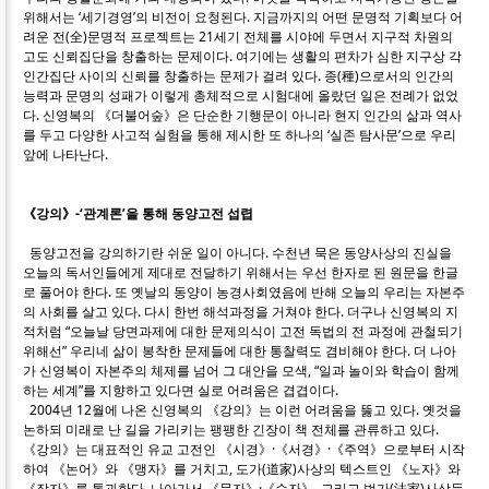
위해서는 ‘세기경영’의 비전이 요청된다. 지금까지의 어떤 문명적 기획보다 어
려운 전(全)문명적 프로젝트는 21세기 전체를 시야에 두면서 지구적 차원의
고도 신뢰집단을 창출하는 문제이다. 여기에는 생활의 편차가 심한 지구상 각
인간집단 사이의 신뢰를 창출하는 문제가 걸려 있다. 종(種)으로서의 인간의
능력과 문명의 성패가 이렇게 총체적으로 시험대에 올랐던 일은 전례가 없었
다. 신영복의 《더불어숲》은 단순한 기행문이 아니라 현지 인간의 삶과 역사
를 두고 다양한 사고적 실험을 통해 제시한 또 하나의 ‘실존 탐사문’으로 우리
앞에 나타난다.
《강의》-‘관계론’을 통해 동양고전 섭렵
동양고전을 강의하기란 쉬운 일이 아니다. 수천년 묵은 동양사상의 진실을
오늘의 독서인들에게 제대로 전달하기 위해서는 우선 한자로 된 원문을 한글
로 풀어야 한다. 또 옛날의 동양이 농경사회였음에 반해 오늘의 우리는 자본주
의 사회를 살고 있다. 다시 한번 해석과정을 거쳐야 한다. 더구나 신영복의 지
적처럼 “오늘날 당면과제에 대한 문제의식이 고전 독법의 전 과정에 관철되기
위해선” 우리네 삶이 봉착한 문제들에 대한 통찰력도 겸비해야 한다. 더 나아
가 신영복이 자본주의 체제를 넘어 그 대안을 모색, “일과 놀이와 학습이 함께
하는 세계”를 지향하고 있다면 실로 어려움은 겹겹이다.
2004년 12월에 나온 신영복의 《강의》는 이런 어려움을 뚫고 있다. 옛것을
논하되 미래로 난 길을 가리키는 팽팽한 긴장이 책 전체를 관류하고 있다.
《강의》는 대표적인 유교 고전인 《시경》·《서경》·《주역》으로부터 시작
하여 《논어》와 《맹자》를 거치고, 도가(道家)사상의 텍스트인 《노자》와
《장자》를 통과한다. 나아가서 《묵자》·《순자》, 그리고 법가(法家)사상들