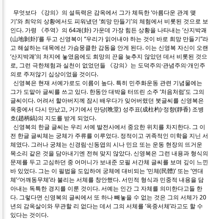
무엇보다 《강의》의 설득력은 감옥에서 그가 체득한 ‘아름다운 관계 맺
기’와 최악의 상황에서도 피워냈던 ‘희망 만들기’의 체험에서 비롯된 것으로 보
인다. 가령 《주역》의 64괘(卦) 가운데 가장 힘든 상황을 나타내는 ‘산지박괘
(山地剝卦)’를 두고 신영복이 “우리가 읽어내야 하는 것이 바로 희망 만들기”라
고 해설하는 대목에선 가슴뭉클한 감동을 안게 된다. 이는 신영복 자신이 오랜
‘산지박괘’의 처지에 놓였음에도 희망의 끈을 늦추지 않았던 데서 비롯된 것으
로, 그런 극한체험과 실천이 없었던들 《강의》는 도덕주의·관념주의·개인주
의로 주저않기 십상이었을 것이다.
신영복은 현재 서예가로도 이름이 높다. 특히 민주화운동 관련 기념물에는
그가 도맡아 글씨를 쓰고 있다. 한동안 대박을 터뜨린 소주 ‘처음처럼’도 그의
글씨이다. 어려서 할아버지께 잠시 배우다가 잊어버렸던 붓글씨를 신영복은
옥중에서 다시 만났고, 거기에서 만당(晩堂) 성주표(成柱杓)·정향(靜香) 조병
호(趙柄鎬)의 지도를 받게 되었다.
신영복의 한글 글씨는 우리 서예 발전사에서 중요한 위치를 차지한다. 그 이
전 한글 글씨체는 궁체가 주류를 이루었다. 정적이고 귀족적인 미학을 지닌 서
체였다. 그러나 궁체는 신경림·신동엽의 시나 민요 또는 운동 현장의 뜨거운
목소리 같은 것을 담아내기엔 전혀 맞지 않았다. 신영복은 그런 내용과 형식의
문제를 두고 고심하던 중 어머니가 보내준 모필 서간체 글씨를 보며 깊이 느낀
바 있었다. 그는 이 필법을 도입하여 궁체에 대비되는 ‘민체(民體)’ 또는 ‘연대
체’·‘어깨동무체’라 불리는 서체를 창안했다. 서민적 형식과 민중적 내용을 담
아내는 독특한 경지를 이룬 것이다. 서예는 인간 그 자체를 의미한다고들 한
다. 그렇다면 신영복의 글씨에서 또 하나 빼놓을 수 없는 것은 그의 서체가 20
년의 감옥살이와 무관할 리 없다는 데서 그의 서체를 ‘옥중서체’라고도 할 수
있다는 것이다.