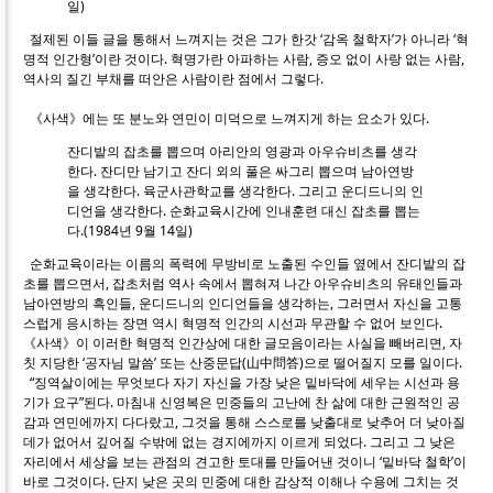
일)
절제된 이들 글을 통해서 느껴지는 것은 그가 한갓 ‘감옥 철학자’가 아니라 ‘혁
명적 인간형’이란 것이다. 혁명가란 아파하는 사람, 증오 없이 사랑 없는 사람,
역사의 질긴 부채를 떠안은 사람이란 점에서 그렇다.
《사색》에는 또 분노와 연민이 미덕으로 느껴지게 하는 요소가 있다.
잔디밭의 잡초를 뽑으며 아리안의 영광과 아우슈비츠를 생각
한다. 잔디만 남기고 잔디 외의 풀은 싸그리 뽑으며 남아연방
을 생각한다. 육군사관학교를 생각한다. 그리고 운디드니의 인
디언을 생각한다. 순화교육시간에 인내훈련 대신 잡초를 뽑는
다.(1984년 9월 14일)
순화교육이라는 이름의 폭력에 무방비로 노출된 수인들 옆에서 잔디밭의 잡
초를 뽑으면서, 잡초처럼 역사 속에서 뽑혀져 나간 아우슈비츠의 유태인들과
남아연방의 흑인들, 운디드니의 인디언들을 생각하는, 그러면서 자신을 고통
스럽게 응시하는 장면 역시 혁명적 인간의 시선과 무관할 수 없어 보인다.
《사색》이 이러한 혁명적 인간상에 대한 글모음이라는 사실을 빼버리면, 자
칫 지당한 ‘공자님 말씀’ 또는 산중문답(山中問答)으로 떨어질지 모를 일이다.
“징역살이에는 무엇보다 자기 자신을 가장 낮은 밑바닥에 세우는 시선과 용
기가 요구”된다. 마침내 신영복은 민중들의 고난에 찬 삶에 대한 근원적인 공
감과 연민에까지 다다랐고, 그것을 통해 스스로를 낮출대로 낮추어 더 낮아질
데가 없어서 깊어질 수밖에 없는 경지에까지 이르게 되었다. 그리고 그 낮은
자리에서 세상을 보는 관점의 견고한 토대를 만들어낸 것이니 ‘밑바닥 철학’이
바로 그것이다. 단지 낮은 곳의 민중에 대한 감상적 이해나 수용에 그치는 것