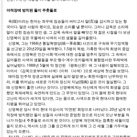
야적장에 방치된 돌이 주춧돌로
옥(獄)이라는 한자는 좌우에 짐승들이 버티고서 말(言)을 감시하고 있는 형
국이다. 말은 사람의 몫이요, 짐승은 소리를 낼 뿐이다. 그러니 감옥은 소리에
말이 갇힌 짐승의 땅인 셈. 그 감옥 속에서 말을 빼앗긴 채 젊은 시절을 다 보낸
신영복이 깊은 우물에서 사색의 시린 샘물을 길어올렸다.
신영복, 그는 1968년 통일혁명당(統一革命黨) 사건으로 구속돼 무기징역형
을 선고받고 20년20일을 복역했다. 1.5평의 독방, 가혹한 역사적 희생의 중압
속에서도 신영복은 인간·사회·역사에 대한 성찰을 멈추지 않았다. 그 속에서
길어올린 사색의 샘물들을 부모·형수·계수·조카들에게 봉함엽서란 두레박에
실어날랐다. 1988년 5월에 막 창간된 《평화신문》에 그 내용이 발췌되었고,
이어서 《감옥으로부터의 사색》(이하 《사색》)으로 세상에 첫선을 보였다.
때마침 민주적 정권교체에 실패해 실의·절망·분노·회한·타협이 난무하던 터
라, 이를 뛰어넘는 새로운 가치와 정신의 지남(指南) 같은 것이 절실했다. 그
때 신영복이 홀연 나타난 것이다. 신영복에게는 자신에게 역사적 희생을 강요
했던 독재세력도 숙연하게 만드는 그 무엇이 있었다. 그의 몸에 한국 현대의
고난의 역사가 새겨져 있다면, 그는 몸으로, 사색으로 한국 현대사의 협애한
지평을 뛰어넘고 있었다.
신영복은 당시 우리 현대 지성사의 ‘지연된’ 희망으로 나타났다. 20년 넘게 야
적장에 방치됐던 돌이 성찰과 사색이란 준엄한 정으로 자신의 모난 부분을 쳐
나가 마침내 주춧돌로 쓰이게 된 것이다. 신영복 개인에게는 참혹한 세월이었
을지 모르나, 역사의 신은 그를 요긴하게 쓰기 위해 그 긴 세월 그를 가두어놓
았는지 모른다.
처녀작 《사색》이 나왔을 때 이 무명의 낯선 필자에게 독자들은 고압전류에