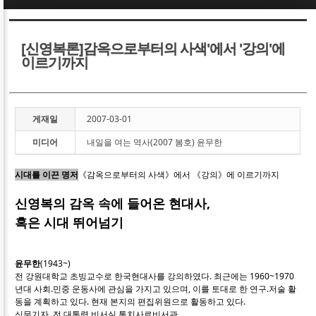
Sketchbook5, 스케치북5
Sketchbook5, 스케치북5
[신영복론]감옥으로부터의 사색'에서 '강의'에
이르기까지
게재일
2007-03-01
Sketchbook5, 스케치북5
Sketchbook5, 스케치북5
미디어
내일을 여는 역사(2007 봄호) 윤무한
시대를 이끈 명저
《감옥으로부터의 사색》에서 《강의》에 이르기까지
신영복의 감옥 속에 들어온 현대사,
혹은 시대 뛰어넘기
윤무한
(1943~)
전 강원대학교 초빙교수로 한국현대사를 강의하였다. 최근에는 1960~1970
년대 사회.민중 운동사에 관심을 가지고 있으며, 이를 토대로 한 연구.저술 활
동을 계획하고 있다. 현재 본지의 편집위원으로 활동하고 있다.
신문기자, 전 대통령 비서실 통치사료비서관.