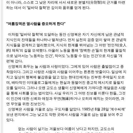
이 아니라, 스스로 그 낮은 자리에 서서 새로운 분별지(分別智)의 근거를 마련
하는 데서 이 ‘밑바닥 철학’은 깊이와 품위를 얻게 된다.
“여름징역은 옆사람을 증오하게 한다”
이처럼 ‘밑바닥 철학’에 도달하는 동안 신영복은 자기 자신에게 남은 관념적
지식인의 잔재들을 하나하나 떨쳐낸다. 먼저 실천의 검증 없이 쌓여 온 관념적
지식들을 경계하고 멀리했으며, 지식의 한계를 뛰어넘는 그 어떤 ‘전인적(全人
的) 체득’의 길을 모색했다. 아울러 노동을 통해 ‘창백한 손’들의 한계를 물질적
으로 넘어서는 ‘노동하는 인간’, 적어도 ‘노동할 수 있는 인간’으로 자신을 ‘개
편’해 갔다.
신영복의 화두는 늘 사람과 사랑이었다. 그에게 있어 사람은 출발점이고 종
착점이다. 그리고 사랑은 사람과 사람을 이어주는 튼튼한 밧줄이다. 일상에 지
치고 일상의 행복에 불감증을 앓고 있는 현대인에게는 진부한 주제일지 모르
며, 배타적인 이데올로그들에게는 현실과 동떨어진 종교적 메시지로 들릴지
모를 일이다. 그러나 오랜 교도소 생활이 신영복에게 가져다준 깨달음은 사람
을 통해 사회를 읽는 법이었다. 사실 우리가 그 어떤 진보를 이룬다 한들, 그것
이 인간에 대한 신뢰와 애정과 무연(無緣)하거나 오히려 해치는 것이라면, 과
연 무엇을 위한 진보인가.
신영복은 사람을 거울로 삼는 구도자를 닮았다. 1985년 8월 28일 ‘계수씨께’
보낸 편지에서 그는 낮고도 약한 곳에서 사람을 거울로 삼는 법을 보여 주고
있다.
없는 사람이 살기는 겨울보다 여름이 낫다고 하지만, 교도소의