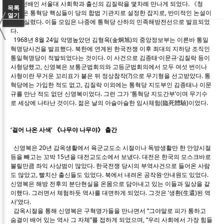
7년 선배인 서울대 사회학과 출신의 김질락을 몇차례 만나게 되었다. 《청
〈
목록
맥》은 통혁당 핵심들이 당의 합법 기관지로 설정한 잡지로, 반미적인 논설이
열기
종종 실렸다. 이들 모임은 나중에 통혁당 산하의 민족해방전선으로 발표되었
다.
1968년 8월 24일 악명높았던 김형욱(金炯旭)의 중앙정보부는 이른바 통일
혁명당사건을 발표했다. 북한에 연계된 한국전쟁 이후 최대의 지하당 조직인
통일혁명당이 적발되었다는 것이다. 이 사건으로 김종태·이문규·김질락 등이
사형당했고, 신영복은 보통군법회의와 고등군법회의에서 모두 여섯 번이나
사형이란 무거운 꼬리표가 붙은 뒤 정상참작(?)으로 무기형을 선고받았다. 통
혁당에는 가입한 적도 없고, 김질락 이외에는 통혁당 지도부인 김종태나 이문
규를 만난 적도 없던 신영복이었다. 그런 그가 ‘통혁당 지도간부’이며 무기수
로 세상에 나타난 것이다. 젊은 날의 아슬아슬한 임사체험(臨死體驗)이었다.
‘걸어 나온 사색’ 《나무야 나무야》 출간
신영복은 20년 감옥생활에서 육군교도소 시절이나 독방생활만 한 안양시절
등을 빼고는 꼬박 15년을 대전교도소에서 보냈다. 대전은 한국의 모스크바로
불릴만큼 좌익 사상범이 많았다. 한국전쟁 당시의 부역사건으로 들어온 사람
도 많았고, 빨치산 출신들도 있었다. 북에서 내려온 공작원·안내원도 있었다.
신영복은 해방 전후의 분단현실을 온몸으로 담아내고 있는 이들과 일상을 같
이했다. 그러면서 체험하듯 역사를 대면하게 되었다. 그것은 ‘생환(生還)된 역
사’였다.
감옥시절을 통해 신영복은 구혁명가들을 만나면서 “그야말로 피가 통하고
숨결이 배어 있는 역사 그 자체”를 접하게 되었으며, “우리 사회에서 가장 힘들