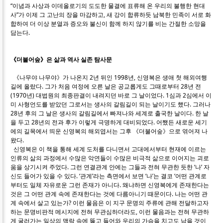
“이념과 사상과 이데올로기의 도도한 물결에 표류해 온 우리의 불행한 현대
사”가 이제 그 고난의 장을 마감하고, 새 강이 합류하듯 남북한 민족이 서로 화
합하여 더 이상 분열과 증오와 불신이 함께 하지 않기를 비는 간절한 소망을
담는다.
《더불어숲》은 삶과 역사 실존 탐사문
《나무야 나무야》가 나온지 2년 뒤인 1998년, 신영복은 생애 첫 해외여행
길에 올랐다. 그가 처음 여정에 오른 날은 공교롭게도 그때로부터 28년 전
(1970년) 대법원의 최종판결이 내려지던 바로 그 날이었다. 1심과 2심에서 이
미 사형언도를 받았던 그로서는 생사의 갈림길이 되는 날이기도 했다. 그러나
28년 후의 그 날은 생사의 갈림길에서 빠져나와 세계로 출국한 날이다. 한 날
을 두고 28년의 전과 후가 이렇게 극명하게 대비되었다. 어쨌든 새로운 세기
에의 길목에서 띄운 신영복의 해외엽서는 그후 《더불어숲》으로 엮어져 나
왔다.
신영복은 이 책을 통해 세계 도처를 다니면서 고대에서부터 현재에 이르는
인류의 삶의 과정에서 수많은 악연들이 수많은 비극적 삶으로 이어지는 괴로
움을 상기시켜 주었다. 그런 연결관계 안에는 그들과 전혀 무관한 듯한 ‘나’ 자
신도 들어가 있을 수 있다. ‘관계’라는 측면에서 보면 ‘나’는 결코 ‘어떤 관계로
부터도 일체 자유로운 그런 존재가 아니다. 왜냐하면 신영복에게 존재한다는
것은 그 어떤 관계 속에 존재한다는 것에 다름아니기 때문이다. 나는 어떤 관
계 속에서 살고 있는가? 이런 물음은 이 지구 문명의 주류에 관해 전달하고자
하는 문명비판적 메시지에 전혀 무관심하더라도, 이런 물음과는 전혀 무관하
게 굴러가는 일상의 맥락 속에 뚫고 들어와 우리의 가슴을 치고도 남을 것이