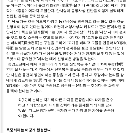
을 아우른다. 이어서 불교의 화엄학(華嚴學)을 지나 송대(宋代) 성리학의 《대
학》·《중용》에까지 도달한다. 한사람이 동양사상 전반을 이렇게 널찍하게
섭렵한 경우는 좀처럼 없다.
더욱 놀라운 것은 이토록 다양한 동양사상을 관통하고 있는 화살 같은 것을
신영복이 갖고 있다는 점이다. 요컨대 서양사상의 키워드가 ‘존재론’이라면 동
양사상의 핵심은 ‘관계론’이라는 것이다. 동양사상의 핵심을 ‘사람 사이에 관계
를 맺고 또 잘 소통하는 것’으로 보면서, 《장자》의 “고기를 잡았거든 망태기
는 버리라”(得漁忘筌)는 구절을 도리어 “고기를 버리고 그물을 만들어라”(忘魚
得網)는 말로 고쳐 쓰는 데서 신영복의 관계론은 절정에 달한다. 동양사상에
선 “모든 사물과 사태가 생성·변화·발전하는 거대한 관계망을 잊지 않는 일이
무엇보다 중요한 것”이라는 데에 신영복은 방점을 찍는다.
동양고전에서 배워야 할 미래의 가치로 신영복은 주저없이 ‘화이부동’(和而
不同)을 내놓는다. 이 대목에서 신영복은 오늘날 극좌와 극우는 다른 것 같지
만 사실은 동전의 양면이라는 통찰을 보여 준다. 둘다 제 주장이나 논리를 상
대에게 강요하는 ‘동’(同)의 논리라는 점에서 동질적이라는 것이다. 이에 비해
‘화’(和)는 나와 다른 것을 존중하고 공존하는 윤리라는 것이다. 즉 ‘화이부
동’해야 한다는 것이다.
화(和)의 논리는 자기와 다른 가치를 존중합니다. 타자를 흡수
하고 지배함으로써 자기를 강화하려는 존재론적 의지를 갖지
않습니다.…문명과 문명, 국가와 국가 간의 모든 차이를 존중해
야 합니다.
옥중서체는 어떻게 형성됐나