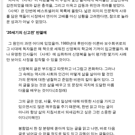
감전되었을 때와 같은 충격을, 그리고 이윽고 감동과 위안과 격려를 받았다.
《사색》은 단번에 베스트셀러의 목록에 올랐다. 넓은 의미의 인문학적 사유
를 담은 책들이 시장에서 연이어 고배를 마신 상황을 고려한다면, 참으로 놀라
운 성과가 아닐 수 없었다.
‘20세기의 신고전’ 반열에
그 원인이 과연 어디에 있었을까. 1980년대 후반이란 이른바 보수회귀로의
그 시대에 독자들은 왜 책으로 세워진 신영복의 학교에 기꺼이 입교했을까. 꽤
나 유명한 인사들이 《사색》에 심취하여 신영복을 높이 평가한 몇가지 사례
만 보아도 사정을 짐작할 수 있을 것이다.
신영복의 글은 부드럽고 따뜻하고 너그럽고 온화하다. 그러나
그 속에는 역사와 사회와 인간이 어떻게 삶을 살아야 할 것인
가의 문제에 대한 냉철하고 준엄한 비판의 칼이 들어 있다. 그
의 글을 읽는 것은 삶을 배우고 또 문장의 극치에 도달한 아름
다움을 배우는 것이다.(조정래)
그의 글은 인생, 사물, 우리 일상에 대해 따뜻한 시선을 가지고
있으면서도 많은 깨우침을 주기 때문에, 한번 읽고 마는 글이
아니라 항상 삶의 지침서로서 되새김하고 싶은 그런 소중한 글
이다.(이해인)
봉함엽서 한 장 분량에 쏟아져 있는 글을 읽고 나면, 바로 다음
글로 넘어갈 수 없을 정도로 밀도 있고 감동이 있는 글들이다.