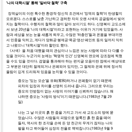
‘나의 대학시절’ 통해 ‘밑바닥 철학’ 구축
징역살이의 이런 특수한 환경적·정신적 조건에서 ‘징역의 철학’이 탄생할지
모르겠다. 스스로를 낮춘 가난하고 겸허한 자의 오랜 사색의 공글림에서 빚어
지는 철학이다. 수행자의 철학과 많이 닮아 보이기도 하다. 신영복이 교도소에
서 보낸 20년을 ‘나의 대학시절’이라고 표현하는 이유가 거기에 있었을까. 사
람과 세상을 보는 눈을 새롭게 틔우고, 수많은 ‘하층민’들과 온몸을 부대끼면
서 민중을 익히고, 게다가 양화공·봉제공·목공·영선·페인트 등의 일까지 익히
고 나왔으니 ‘대학시절’이라 할만도 했다.
《사색》을 처음 대했을 때의 관심이나 느낌은 보는 사람에 따라 다 다를 수
있을 것이다. 누군가의 눈에는 ‘혁명적 인간’ 신영복의 면모에 강조점에 찍혔
을 수도 있을 것이다. 검열을 통과해야 하는 편지글 모음이란 점에서 예상대로
그 부분은 대단히 절제되거나 은폐되어 있지만, 그 절제와 은폐 뒤에 정서적
울림이 깊게 드리워져 있음을 눈치챌 수 있을 것이다.
증오는 ‘있는 모순’을 유화(宥和)하거나 은폐함이 없기 때문에
피차의 입장과 차이를 선명히 드러내 줍니다. 그러므로 우리는
증오의 안받침이 없는 사랑의 이야기를 신뢰하지 않습니다. 왜
냐하면 증오는 ‘사랑의 방식’이기 때문입니다.(1983년 7월 29
일)
나는 그 날 이곳의 흙 한 줌을 가지고 가서 새 교도소의 땅에 묻
었습니다. 수많은 사람들의 피땀으로 얼룩진 흙 한 줌을 떼어
들자, 역사의 한 조각을 손에 든 양 천근의 무게가 잠자는 나의
팔을 타고 뛰어들어 심장의 전율로 맥박칩니다.(1983년 9월 9