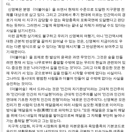
다.
신영복은 분명 《더불어숲》을 쓰면서 현재의 수준으로 도달한 지구문명 전
체를 대상으로 삼고 있다. 그리고 고대에서 후기 현대에 이르는 인간역사의 경
로가 이제 이 지구가 감당할 수 없는 욕망충족의 포화국면에 도달했다고 판단
하는 듯하다. 그러면서 그렇게 욕망해서는 끝내 삶 자체가 파탄날 수도 있다는
사실을 상기시킨다.
이런 끔찍한 상기에도 불구하고 우리가 신영복의 여행기, 아니 ‘인간역사에
대한 근본적 반성문’을 끝까지 읽어낼 수 있는 것은, 신영복이 지금이라도 우
리는 다른 방식으로 살 수 있다는 ‘희망 메시지’를 그 반성문에서 보여주고 있
기 때문이다.
《더불어숲》을 표제로 한 발상의 윤곽은 과연 무엇인가. 그것은 숲을 만들
려면 현재 서 있는 나무로부터 출발할 수밖에 없는 우리의 현실과 관련되어 있
다. 중요한 것은 ‘나아가면서 길을 만드는 것’이다. 그리고 더욱 중요한 것은 현
재 우리가 서 있는 곳으로부터 길을 만들기 시작할 수밖에 없다는 사실이다.
그나마도 동시대의 평범한 사람들과 더불어 만들어 갈 수밖에 없다는 사실을
승인하는 것이다.
《더불어숲》에서 드러나는 것은 ‘인간의 자기완성’이라는 고대적 인간주의
와 ‘인간다운 인간의 자기실현’이라는 근대적 인간주의를 넘어 ‘인간과 인간의
연대에 기초한 자연적 인간의 전형’이라는 ‘새로운 인간주의’다. 신영복은 모든
진리가 한 사람의 단초적 깨달음에서 여러 사람의 심오한 계몽으로 이어지는
방식을 ‘깨달음의 누증(累增)’으로 파악하고 있다. “모든 깨달음은 오늘의 깨달
음 위에 다시 내일의 깨달음을 쌓아감으로써 깨달음 그 자체를 부단히 높여나
가는 총체일 뿐”이라고 그는 믿는다.
지구적 산업화, 지구적 시장화의 동력은 자본운동과 욕망충족의 기본코드로
우리의 생활문화에 거의 내장되어 있다. 이것을 극복하고 지속가능한 생존을