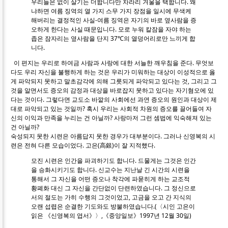
우리들은 없이 살기는 더합니다만 차라리 겨울을 택합니다. 왜
냐하면 여름 징역의 열 가지 스무 가지 장점을 일시에 무색케
해버리는 결정적인 사실-여름 징역은 자기의 바로 옆사람을 증
오하게 한다는 사실 때문입니다. 모로 누워 칼잠을 자야 하는
좁은 잠자리는 옆사람을 단지 37℃의 열덩어리로만 느끼게 합
니다.
이 편지는 우리로 하여금 사람과 사랑에 대한 서늘한 깨우침을 준다. 무엇보
다도 우리 자신을 불행하게 하는 것은 우리가 미워하는 대상이 이성적으로 옳
게 파악되지 못하고 말초감각에 의해 그릇되게 파악되고 있다는 것, 그리고 그
것을 알면서도 증오의 감정과 대상을 바로잡지 못하고 있다는 자기혐오에 있
다는 것이다. 그렇다면 교도소 바깥의 사회에선 과연 증오의 원인과 대상이 제
대로 파악되고 있는 것일까? 혹시 우리는 사회적 차원의 증오를 끌어들여 자
신의 이익과 만족을 누리는 건 아닐까? 사랑마저 그런 셈법에 익숙해져 있는
건 아닐까?
숙성되지 못한 시련은 아름답지 못한 경우가 대부분이다. 그러나 신영복의 시
련은 전혀 다른 모습이었다. 고은(高銀)이 잘 지적했다.
모진 시련은 인간을 파괴하기도 합니다. 드물게는 그것은 인간
을 승화시키기도 합니다. 신교수는 지난날 긴 시간의 시련을
통해서 그 자신을 어떤 증오나 착각에 파묻히게 하는 교조적
황폐화 대신 그 자신을 간단없이 단련하였습니다. 그 정신으로
서의 절도는 가히 수행의 그것이었고, 고금을 오고 간 지식의
오랜 섭렵은 순결한 기도와도 방불하였습니다.(〈시인 고은이
읽은 《신영복의 엽서》〉,《중앙일보》1997년 12월 30일)