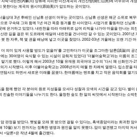
산 자락 내린천(內麟川) 상류에 자리한 미산계곡의 개인산방(開仁山房)에 머무르며 개정
넘지 못한다는 계곡의 원시미(原始美)가 압도하는 곳이었다.
울상대 3년 후배인 신남휴 선생이 머무는 곳이었다. 신남휴 선생은 해군 소위로 복무하던
'으로 구속돼 그와 함께 1년 여간 옥중 동거를 한 사이였다. 사업가로 활동하던 신남휴 
에 은거하고 있었다. 내린천을 따라 아래위로 십여 리씩을 나가야 마을을 만나는 외진 
 산판 길을 걸은 뒤 도르래에 매달려 내린천을 건너야만 갈 수 있는 곳이었다. 2001년
 붓 한 자루, 책 몇 권을 배낭에 넣고 이곳을 찾았다. 2002-03년 겨울에는 오랜 기간 
좀 더 의미 있게 사용할 방도가 없을까'를 고민하다가 이곳을 조그마한 담론(談論)의 
방에는 30여명이 숙식할 수 있는 시설이 갖춰져 있었다) '더불어숲학교'라는 이름의 조
 맡기로 했다. 이렇게 해서 2003년 10월 유재원 외국어대 교수의 '다시 왜 신화인가-
강의가 시작됐다. 이후 더불어숲학교는 2008년까지 매월 한 차례씩 열렸다. 입소문을 
자연탐사도 하면서 새로운 미래를 꿈꿨다. 한여름에는 텐트를 치고 작은 음악회를 열기도
을 함께 했던 각 분야의 원로 지성들을 모셔다 성찰과 모색의 시간을 갖고 있다. 별이
 진솔한 이야기들을 나누기도 한다. 울창한 숲도 한 알의 씨앗에서 시작된다는 소박한
 암 판정을 받았다. 햇빛을 오래 못 받으면 걸릴 수 있다는, 흑색종암이라는 희귀한 암이
 10월) 보기 전까지는 정확한 병명과 원인을 알지 못했다. 암이 발견됐고 마지막 저
서 <담론>은 작년 4월에 출간됐다.