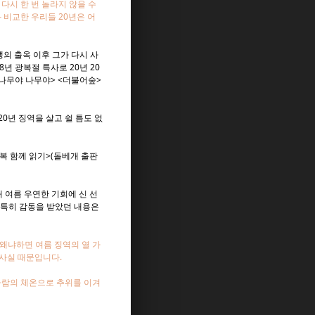
다시 한 번 놀라지 않을 수
 비교한 우리들 20년은 어
생의 출옥 이후 그가 다시 사
년 광복절 특사로 20년 20
<나무야 나무야> <더불어숲>
0년 징역을 살고 쉴 틈도 없
영복 함께 읽기>(돌베개 출판
 여름 우연한 기회에 신 선
 특히 감동을 받았던 내용은
왜냐하면 여름 징역의 열 가
 사실 때문입니다.
 사람의 체온으로 추위를 이겨