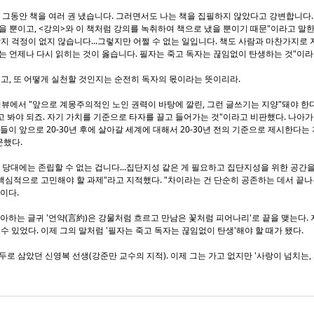
 그동안 책을 여러 권 냈습니다. 그러면서도 나는 책을 집필하지 않았다고 강변합니다.
을 뿐이고, <강의>와 이 책처럼 강의를 녹취하여 책으로 냈을 뿐이기 때문"이라고 말한다
할지 걱정이 없지 않습니다...그렇지만 어쩔 수 없는 일입니다. 책도 사람과 마찬가지로 
는 언제나 다시 읽히는 것이 옳습니다. 필자는 죽고 독자는 끊임없이 탄생하는 것"이라
이고, 또 어떻게 실천할 것인지는 순전히 독자의 몫이라는 뜻이리라.
인터뷰에서 "앞으로 계몽주의적인 노인 권력이 바탕에 깔린, 그런 글쓰기는 지양"돼야 한
 봐야 되죠. 자기 가치를 기준으로 타자를 끌고 들어가는 것"이라고 비판했다. 나아가
들이 앞으로 20-30년 후에 살아갈 세계에 대해서 20-30년 전의 기준으로 제시한다는
문했다.
 당대에는 존립할 수 없는 겁니다...집단지성 같은 게 필요하고 집단지성을 위한 공간을
심적으로 고민해야 할 과제"라고 지적했다. "차이라는 건 단순히 공존하는 데서 끝나는
이다.
아하는 글귀 '언약(言約)은 강물처럼 흐르고 만남은 꽃처럼 피어나리'로 끝을 맺는다.
수 있었다. 이제 그의 말처럼 '필자는 죽고 독자는 끊임없이 탄생'해야 할 때가 됐다.
화두로 삼았던 신영복 선생(강준만 교수의 지적). 이제 그는 가고 없지만 '사랑이 넘치는,