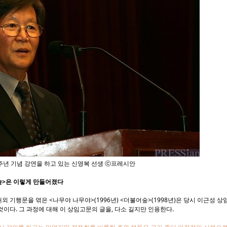
5주년 기념 강연을 하고 있는 신영복 선생 ⓒ프레시안
숲>은 이렇게 만들어졌다
해외 기행문을 엮은 <나무야 나무야>(1996년) <더불어숲>(1998년)은 당시 이근성
이다. 그 과정에 대해 이 상임고문의 글을, 다소 길지만 인용한다.