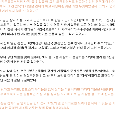
<감옥으로부터의 사색>을 읽었을 때 그의 조용하면서도 견고한 정신의 영역에 대하여 
했다. 그 긴 암묵의 세월을 견디게 하고 지탱해준 것은 과연 무엇이었을까. 그의 20년과
이켜 보지 않을 수 없었다."
 공군 장교 시절 그와의 인연으로 (비록 짧은 기간이지만) 함께 옥고를 치렀고, 신 선
도와주며 일종의 매니저 역할을 했던 이영윤 선생(세실극장 고문 역임)의 회고다. 1988
의 저 깊은 사색의 결과물이 <감옥으로부터의 사색>(이하 <사색>)을 비롯해 <엽서> 
세상에 퍼지게 된 데에는 몇몇 뜻 있는 분들의 숨은 노력이 있었다.
 세상에 알린 김정남 <평화신문> 편집국장(김영삼 정부 청와대 교육문화 수석 역임), "2
교의 이재정 총장(현 경기도 교육감), 그리고 위의 이영윤 선생 등이 그런 분들이다.
 교수의 정년 퇴임을 맞아 선후배, 제자 등 그를 사랑하고 존경하는 63명이 함께 쓴 <신
의 탄생 배경과 과정을 알아본다.
저 세상에 알린 것은 1988년 5월에 창간된 가톨릭계 주간신문 <평화신문>이었다. 그해
 보게 된 김정남 편집국장은 읽고 난 후의 느낌을 한마디로 '감동'이었다고 표현한다.
 보낸 다음과 같은 구절이었다.
 낫다고 하지만, 교도소의 우리들은 없이 살기는 더합니다만 차라리 겨울을 택합니다. 
 무색케 해버리는 결정적인 사실-여름 징역은 자기의 바로 옆 사람을 증오하게 한다는
 좁은 잠자리는 옆사람을 단지 섭씨 37도의 열 덩어리로만 느끼게 합니다. 이것은 옆
정과는 극명한 대조를 이루는 형벌 중의 형벌입니다.