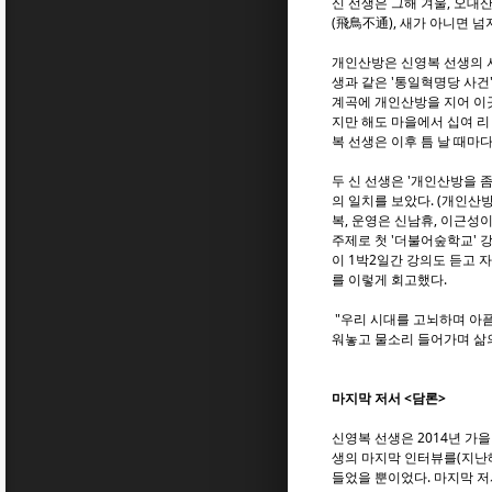
신 선생은 그해 겨울, 오대
(飛鳥不通), 새가 아니면 
개인산방은 신영복 선생의 서
생과 같은 '통일혁명당 사건
계곡에 개인산방을 지어 이곳
지만 해도 마을에서 십여 리
복 선생은 이후 틈 날 때마다
두 신 선생은 '개인산방을 
의 일치를 보았다. (개인산
복, 운영은 신남휴, 이근성이
주제로 첫 '더불어숲학교' 
이 1박2일간 강의도 듣고 
를 이렇게 회고했다.
"우리 시대를 고뇌하며 아픔
워놓고 물소리 들어가며 삶의
마지막 저서 <담론>
신영복 선생은 2014년 가을
생의 마지막 인터뷰를(지난해
들었을 뿐이었다. 마지막 저