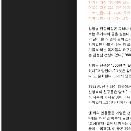
자기의 가장 가까이에 있는 
더욱이 그 미움의 원인이 자
으로 만듭니다. 그러나 무
하여 그릇되게 파악되고 있다
김정남 편집국장은 그러나 신
르는 무기수의 글을 싣는다고 
의 글이 한 개 면에 걸쳐 
임이었던 나도 신 선생의 글
기를 바라는 독자들의 요구
는 김정남 선생이었다(198
김정남 선생은 "500년 전 
었다"고 말한다. "그것은 
다"고 술회한다. 그래서 당
1993년, 신 선생이 감옥에
신영복의 친구들은 당초 "그
씩 나누어 가져갈 것이 아니
각이었다...그러나 저자가 내
맨 위의 인용문은 이영윤 선생
>에는 1976년 이후의 글만
'고성(古城) 밑에서 띄우는 
글이 수록됐다. 이 글은 19