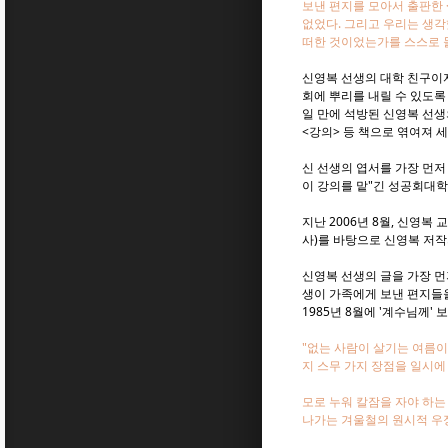
보낸 편지를 모아서 출판한 
없었다. 그리고 우리는 생각
떠한 것이었는가를 스스로 돌
신영복 선생의 대학 친구이자
회에 뿌리를 내릴 수 있도록 
일 만에 석방된 신영복 선생
<강의> 등 책으로 엮여져 
신 선생의 엽서를 가장 먼저
이 강의를 맡"긴 성공회대학
지난 2006년 8월, 신영복
사)를 바탕으로 신영복 저작
신영복 선생의 글을 가장 먼
생이 가족에게 보낸 편지들을
1985년 8월에 '계수님께'
"없는 사람이 살기는 여름이
지 스무 가지 장점을 일시에
모로 누워 칼잠을 자야 하는
나가는 겨울철의 원시적 우