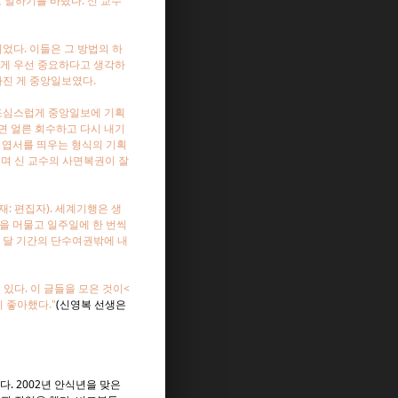
 일하기를 바랐다. 신 교수
었다. 이들은 그 방법의 하
 게 우선 중요하다고 생각하
아진 게 중앙일보였다.
 조심스럽게 중앙일보에 기획
면 얼른 회수하고 다시 내기
서 엽서를 띄우는 형식의 기획
으며 신 교수의 사면복권이 잘
: 편집자). 세계기행은 생
칠을 머물고 일주일에 한 번씩
한 달 기간의 단수여권밖에 내
있다. 이 글들을 모은 것이<
이 좋아했다
."
(
신영복 선생은
다. 2002년 안식년을 맞은