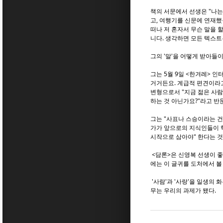
책의 서문에서 선생은 "나는
고, 여행기를 신문에 연재했
떠나 저 혼자서 무슨 말을 
니다. 생각하면 모든 텍스트
그의 '말'을 어떻게 받아들
그는 5월 9일 <한겨레> 
거거든요. 계급적 편견이라고
변형으로서 "지금 젊은 사람
하는 것 아닌가요?"라고 반
그는 "사표나 스승이라는 건
가가 앞으로의 지식인들이 핵
시작으로 삼아야" 한다는 것
<담론>은 신영복 선생이 좋
에는 이 글귀를 도처에서 볼 
'사람'과 '사랑'을 일생의 
무는 우리의 과제가 됐다.