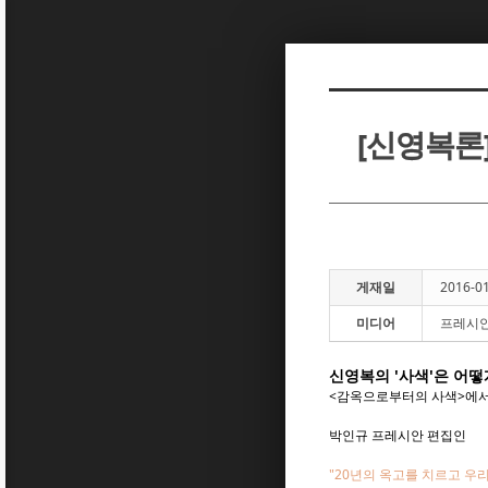
Sketchbook5, 스케치북5
Sketchbook5, 스케치북5
[신영복론
Sketchbook5, 스케치북5
Sketchbook5, 스케치북5
게재일
2016-0
미디어
프레시
신영복의 '사색'은 어
<감옥으로부터의 사색>에서
박인규 프레시안 편집인
"20년의 옥고를 치르고 우