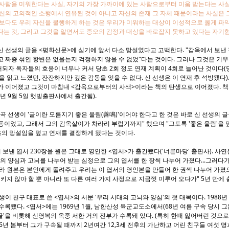
사람을 미워한다는 사실, 자기의 가장 가까이에 있는 사람으로부터 미움 받는다는 사실
신의 고의적인 소행에서 연유된 것이 아니고 자신의 존재 그 자체 때문이라는 사실은 
엇보다도 우리 자신을 불행하게 하는 것은 우리가 미워하는 대상이 이성적으로 옳게 파
는 것, 그리고 그것을 알면서도 증오의 감정과 대상을 바로잡지 못하고 있다는 자기혐
 선생의 글을 <평화신문>에 싣기에 앞서 다소 망설였다고 고백한다. "감옥에서 보낸 
짜증 섞인 항변은 없을는지 걱정하지 않을 수 없었"다는 것이다. 그러나 그것은 기우였다.
소개되자 독자들의 호응이 너무나 커서 당초 2회 정도 연재 계획이 4회로 늘어난 것이다(
을 읽고 느꼈던, 잔잔하지만 깊은 감동을 잊을 수 없다. 신 선생은 이 연재 후 석방됐다
가 이어졌고 그것이 마침내 <감옥으로부터의 사색>이라는 책의 탄생으로 이어졌다. 책의
8년 9월 5일 햇빛출판사에서 출간됨).
율곡 선생이 '글이란 모름지기 좋은 울림(善鳴)'이어야 한다고 한 것은 바로 신 선생의 
감동이었고, 그래서 그의 감옥살이가 차라리 부럽기까지" 했으며 "그토록 '좋은 울림'을
초의 망설임을 덮고 연재를 결정하게 됐다는 것이다.
서 보낸 엽서 230장을 원본 그대로 영인한 <엽서>가 출간됐다('너른마당' 출판사). 사
의 양심과 고뇌를 나누어 받는 심정으로 그의 엽서를 한 장씩 나누어 가졌다...그러다가
라 원본은 본인에게 돌려주고 우리는 이 엽서의 영인본을 만들어 한 권씩 나누어 가졌으
키지 않아 할 뿐 아니라 또 다른 여러 가지 사정으로 지금껏 미루어 오다가" 5년 만에 
이 친구 대표로 쓴 <엽서>의 서문 '우리 시대의 고뇌와 양심'의 첫 대목이다. 1988
 수록됐다. <엽서>에는 1969년 1월, 남한산성 육군교도소에서(68년 여름 구속 당시 
글'을 비롯해 신영복의 옥중 서한 거의 전부가 수록돼 있다. (특히 한때 잃어버린 것으로
66년 봄부터 그가 구속될 때까지 2년여간 12,3세 전후의 가난하고 어린 친구들 여섯 명