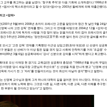
그 교우를 회고하는 글을 남겼다. '청구회 추억'은 다음 기회에 소개하겠다.) 1998년 
 <엽서>의 텍스트판이라고 할 수 있다(<엽서>는 2003년 돌베개에 의해 재출간됐다).
리고 <강의>
2001년 9월)부터 2008년 초까지 프레시안 고문을 맡았으며 창간 첫 날인 9월 24일부
'신영복 나의 고전 강독' 연재를 했다. 그리고 이 연재를 바탕으로 2004년 12월 <강의>
 프레시안 초기에 독자의 사랑을 가장 많이 받는 읽을거리로 자리 잡아 프레시안의 골
창간 5주년인 2006년에는 '정언천리(正言千里: 바른 말이 천리 간다)'란 글씨를 써주
 모시고 '고전 강독' 연재를 기획했던 이근성 상임고문(초대 대표)은 신 선생이 성공
친구 분들은 신 선배가 더 이상 힘든 일을 겪지 않고 사회에 안착하기를 거의 '조급증' 
부터(89년 3월 6일) 성공회대에서 '강사' 신분으로 강의를 시작"하게 됐다고 회고했다
대로 모신 이재정 현 경기도 교육감(전 성공회대 총장)은 "1988년 8월 유난히 무덥던
인) 이영윤 당시 세실극장 고문님의 주선으로" 신 선생을 처음 만나게 됐고 "신영복 선
 감옥에 가시기 전 그 '자리'를 만들어드리는 것이 최선이 아닐까 생각"했다고 말한다.
는 신영복 교수님과 함께 그저 하나의 대학의 길을 걸어온 것이 아니었다. 우리는 이 
하기 위해 노력해 왔다. 그것은 다른 길, 다른 대학, 다른 교육, 다른 이해를 추구한 
 한 부분이 될 것이라고 믿는다"고 말한다.