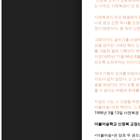
"신영복 교수가 성공회대에
는 아직도 사면복권이 안 된
사면복권이 우선 해결해야 할
나로 중요 신문 하나를 선정
였기 때문이다. 몇 개의 신
그때까지도 글쓰기를 사양하
안을 냈지만 그때만 해도 신
를 거듭한 끝에 기획안이 채
이었다(95년 11월-96년
되도록 도와주자는 이야기도 
국내 기행의 성과를 바탕으로
각보다 쉽지 않았다. 신 교
글을 써낸다는 것이 보통 일
줄 수 없다는 바람에 취재를
지금도 나는 그 고생을 하면
더불어숲>이란 책이다. 그 
1998년 3월 13일 사면복
더불어숲학교 신영복 교장
<더불어숲>은 당초 두 권으로