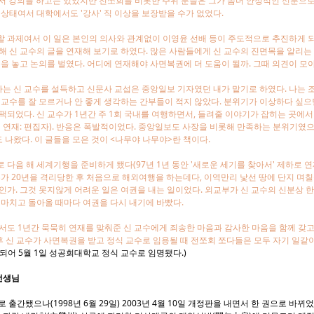
서 강의를 하고는 있었지만 전쪼회를 비롯한 주위 분들은 그가 좀더 안정적인
신분으로
 상태여서 대학에서도 '강사' 직 이상을 보장받을 수가 없었다.
 과제여서 이 일은 본인의 의사와 관계없이 이영윤 선배 등이 주도적으로 추진하게 되
해 신 교수의 글을 연재해 보기로 하였다. 많은 사람들에게 신 교수의 진면목을 알리는
문을 놓고 논의를 벌였다. 어디에 연재해야 사면복권에 더 도움이 될까. 그때 의견이 모
는 신 교수를 설득하고 신문사 교섭은 중앙일보 기자였던 내가 맡기로 하였다. 나는
 교수를 잘 모르거나 안 좋게 생각하는 간부들이 적지 않았다. 분위기가 이상하다 싶으
택되었다. 신 교수가 1년간 주 1회 국내를 여행하면서, 들려줄 이야기가 잡히는 곳에
 8월 연재: 편집자). 반응은 폭발적이었다. 중앙일보도 사장을 비롯해 만족하는 분위기였
나왔다. 이 글들을 모은 것이 <나무야 나무야>란 책이다.
 다음 해 세계기행을 준비하게 됐다(97년 1년 동안 '새로운 세기를 찾아서' 제하로 연재
수가 20년을 격리당한 후 처음으로 해외여행을 하는데다, 이역만리 낯선 땅에 단지 며
인가. 그것 못지않게 어려운 일은 여권을 내는 일이었다. 외교부가 신 교수의 신분상 
 마치고 돌아올 때마다 여권을 다시 내기에 바빴다.
서도 1년간 묵묵히 연재를 맞춰준 신 교수에게 죄송한 마음과 감사한 마음을 함께 갖고 
후 신 교수가 사면복권을 받고 정식 교수로 임용될 때 전쪼회 쪼다들은 모두 자기 일같
권 되어 5월 1일 성공회대학교 정식 교수로 임명됐다.)
선생님
 출간됐으나(1998년 6월 29일) 2003년 4월 10일 개정판을 내면서 한 권으로 바뀌었