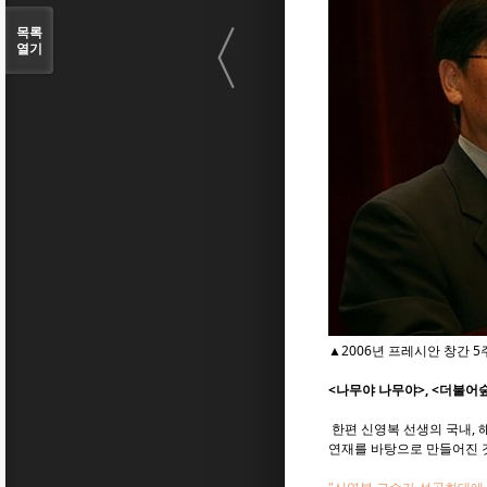
〈
목록
열기
▲2006년 프레시안 창간 
<나무야 나무야>, <더불어
한편 신영복 선생의 국내, 
연재를 바탕으로 만들어진 것