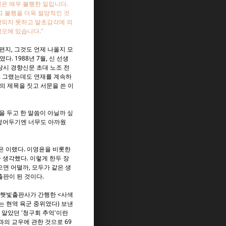
은 매우 불행한 일입니다.
그 불행을 더욱 절망적인 것
악되지 못하고 말초감각에 의
오에 있습니다."
편지, 그것도 언제 나올지 모
 1988년 7월, 신 선생
당시 경향신문 초대 노조 전
). 그랬는데도 연재를 계속하
 제목을 짓고 서문을 쓴 이
글을 두고 한 말씀이 아닐까 싶
 덮어두기엔 너무도 아까웠
연은 이랬다. 이영윤을 비롯한
 생각했다. 이렇게 한두 장
면 어떨까, 모두가 같은 생
출판이 된 것이다.
년 햇빛출판사가 간행한 <사색
그는 현역 육군 중위였다) 보낸
 알았던 '청구회 추억'이란
과의 교우에 관한 것으로 69