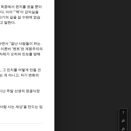
 옥중에서 편지를 썼을 뿐이
. 이어 "'책'이 강의실을
자기의 길을 갈 수밖에 없습
고 말한다.
다면서 "잘난 사람들이 하는
 이른바 '멘토'란 계몽주의의
 자체가 오히려 진보를 방해
, 그 진지를 어떻게 만들 건
 게 아니고, 자기 변화의
 지난 주말 선생의 영결식장
 사람 사는 세상'을 만드는 임
?