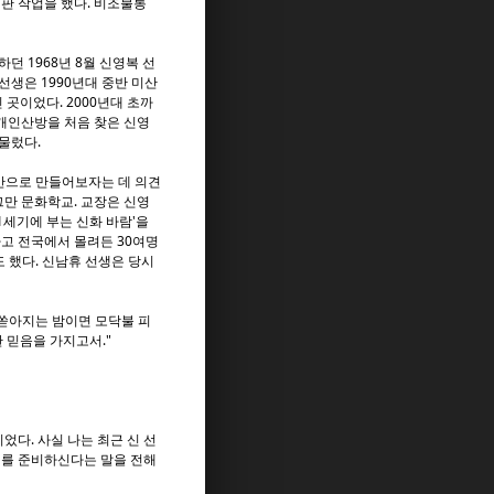
판 작업을 했다. 비조불통
 1968년 8월 신영복 선
선생은 1990년대 중반 미산
곳이었다. 2000년대 초까
 개인산방을 처음 찾은 신영
머물렀다.
공간으로 만들어보자는 데 의견
그만 문화학교. 교장은 신영
21세기에 부는 신화 바람'을
타고 전국에서 몰려든 30여명
 했다. 신남휴 선생은 당시
 쏟아지는 밤이면 모닥불 피
 믿음을 가지고서."
었다. 사실 나는 최근 신 선
서를 준비하신다는 말을 전해