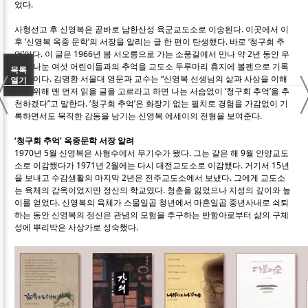
었다.
사형선고 후 신영복은 곧바로 남한산성 육군교도소로 이송된다. 이곳에서 이
후 ‘신영복 옥중 문학’의 서장을 알리는 글 한 편이 탄생했다. 바로 ‘청구회 추
억’이다. 이 글은 1966년 봄 서오릉으로 가는 소풍길에서 만나 약 2년 동안 우
정을 나눈 여섯 어린이들과의 추억을 교도소 두루마리 휴지에 볼펜으로 기록
〈
목록
한 것이다. 김명환 서울대 영문과 교수는 “신영복 선생님의 삶과 사상을 이해
열기
하기 위해 맨 먼저 읽을 글을 고르라고 하면 나는 서슴없이 ‘청구회 추억’을 추
천하겠다”고 말한다. ‘청구회 추억’은 화장기 없는 필치로 경험을 가감없이 기
록하면서도 묵직한 감동을 남기는 신영복 에세이의 전형을 보여준다.
‘청구회 추억’ 옥중문학 서장 알려
1970년 5월 신영복은 사형수에서 무기수가 됐다. 그는 같은 해 9월 안양교도
소로 이감됐다가 1971년 2월에는 다시 대전교도소로 이감됐다. 거기서 15년
을 보내고 수감생활의 마지막 2년은 전주교도소에서 보냈다. 그에게 교도소
는 육체의 감옥이었지만 정신의 학교였다. 청춘을 잃었으나 지성의 깊이와 높
이를 얻었다. 신영복의 육체가 스물일곱 청년에서 마흔일곱 중년사내로 쇠퇴
하는 동안 신영복의 정신은 관념의 모험을 추구하는 반항아로부터 삶의 구체
성에 뿌리박은 사상가로 성숙했다.