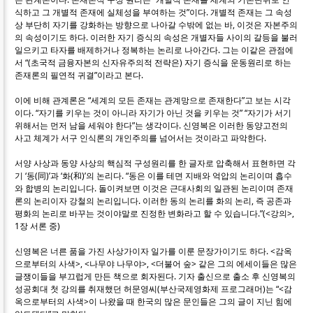
식하고 그 개별적 존재에 실체성을 부여하는 것”이다. 개별적 존재는 그 속성
상 부단히 자기를 강화하는 방향으로 나아갈 수밖에 없는 바, 이것은 자본주의
의 속성이기도 하다. 이러한 자기 증식의 속성은 개별자들 사이의 갈등을 불러
일으키고 타자를 배제하거나 정복하는 논리로 나아간다. 그는 이같은 관점에
서 “(초국적 금융자본의 신자유주의적 전략은) 자기 증식을 운동원리로 하는
존재론의 필연적 귀결”이라고 본다.
이에 비해 관계론은 “세계의 모든 존재는 관계망으로 존재한다”고 보는 시각
이다. “자기를 키우는 것이 아니라 자기가 아닌 것을 키우는 것” “자기가 서기
위해서는 먼저 남을 세워야 한다”는 생각이다. 신영복은 이러한 동양고전의
사고 체계가 서구 인식론의 개인주의를 넘어서는 것이라고 파악한다.
서양 사상과 동양 사상의 핵심적 구성원리를 한 글자로 압축해서 표현하면 각
기 ‘동(同)’과 ‘화(和)’의 논리다. “동은 이를 테면 지배와 억압의 논리이며 흡수
와 합병의 논리입니다. 돌이켜보면 이것은 근대사회의 일관된 논리이며 존재
론의 논리이자 강철의 논리입니다. 이러한 동의 논리를 화의 논리, 즉 공존과
평화의 논리로 바꾸는 것이야말로 진정한 변화라고 할 수 있습니다.”(<강의>,
1장 서론 중)
신영복은 너른 품을 가진 사상가이자 일가를 이룬 문장가이기도 하다. <감옥
으로부터의 사색>, <나무야 나무야>, <더불어 숲> 같은 그의 에세이들은 많은
글쟁이들을 부끄럽게 만든 책으로 회자된다. 기자 출신으로 출소 후 신영복의
성공회대 첫 강의를 취재했던 허문영씨(부산국제영화제 프로그래머)는 “<감
옥으로부터의 사색>이 나왔을 때 한국의 많은 문인들은 그의 글이 지닌 힘에