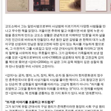
교도소에서 그는 일반사범으로부터 사상범에 이르기까지 다양한 사람들을 만
나고 무수한 책을 읽었다. 겨울이면 추위에 떨고 여름이면 바로 옆에 누운 사
람을 증오하게 만드는 교도소 생활은 관념적으로 이해하던 ‘민중’을 피와 살을
가진 인간으로 바라보게 만들었다. 4년 동안 같은 감방을 쓴 한학의 대가 노촌
이구영 선생과의 만남은 동양고전에 대한 깊이 있는 독서를 가능하게 함으로
써, 그 이전까지 그를 사로잡고 있던 서양 근대사상의 한계를 자각하고 ‘관계
의 철학’을 사유하게 하는 주춧돌이 됐다. 그가 감옥에서 가족들에게 보낸 엽
서를 모은 <감옥으로부터의 사색>(1988)과 성공회대 재직 중 고전강독 강의
를 책으로 묶어낸 <강의>(2004)는 이 같은 그의 감옥 체험이 깊은 성찰의 힘
과 만나 탄생한 우리 시대의 고전이다.
<강의>는 공자, 맹자, 노자, 장자, 묵자, 순자 등 동아시아 한자문화권의 정수
인 춘추전국시대 중국 사상가들의 사상을 풀이한 책이다. 그의 동양고전 읽기
는 단순히 옛 성현들의 발자취를 따라가는 고답적 행위가 아니다. “과거를 재
조명하고 그것을 통하여 현재와 미래를 모색하는 것”이다. 이 전제를 바탕에
깐 <강의>에는 책 전체를 관통하는 한 가지 화두가 있다. 바로 ‘관계론’이다.
“뜨거운 이야기를 조용하고 부드럽게”
그가 보기에 유럽 근대사의 구성 원리가 존재론이라면 동양의 사회 구성 원리
는 관계론이다. 존재론적 구성 원리는 “개별적 존재를 세계의 기본단위로 인