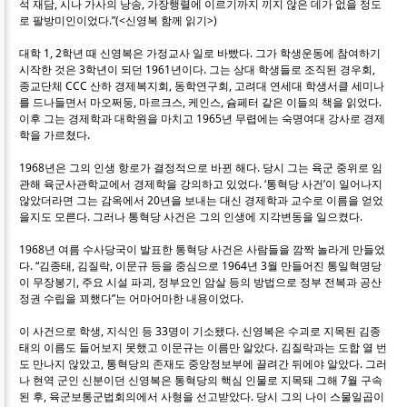
석 재담, 시나 가사의 낭송, 가장행렬에 이르기까지 끼지 않은 데가 없을 정도
로 팔방미인이었다.”(<신영복 함께 읽기>)
대학 1, 2학년 때 신영복은 가정교사 일로 바빴다. 그가 학생운동에 참여하기
시작한 것은 3학년이 되던 1961년이다. 그는 상대 학생들로 조직된 경우회,
종교단체 CCC 산하 경제복지회, 동학연구회, 고려대 연세대 학생서클 세미나
를 드나들면서 마오쩌둥, 마르크스, 케인스, 슘페터 같은 이들의 책을 읽었다.
이후 그는 경제학과 대학원을 마치고 1965년 무렵에는 숙명여대 강사로 경제
학을 가르쳤다.
1968년은 그의 인생 항로가 결정적으로 바뀐 해다. 당시 그는 육군 중위로 임
관해 육군사관학교에서 경제학을 강의하고 있었다. ‘통혁당 사건’이 일어나지
않았더라면 그는 감옥에서 20년을 보내는 대신 경제학과 교수로 이름을 얻었
을지도 모른다. 그러나 통혁당 사건은 그의 인생에 지각변동을 일으켰다.
1968년 여름 수사당국이 발표한 통혁당 사건은 사람들을 깜짝 놀라게 만들었
다. “김종태, 김질락, 이문규 등을 중심으로 1964년 3월 만들어진 통일혁명당
이 무장봉기, 주요 시설 파괴, 정부요인 암살 등의 방법으로 정부 전복과 공산
정권 수립을 꾀했다”는 어마어마한 내용이었다.
이 사건으로 학생, 지식인 등 33명이 기소됐다. 신영복은 수괴로 지목된 김종
태의 이름도 들어보지 못했고 이문규는 이름만 알았다. 김질락과는 도합 열 번
도 만나지 않았고, 통혁당의 존재도 중앙정보부에 끌려간 뒤에야 알았다. 그러
나 현역 군인 신분이던 신영복은 통혁당의 핵심 인물로 지목돼 그해 7월 구속
된 후, 육군보통군법회의에서 사형을 선고받았다. 당시 그의 나이 스물일곱이