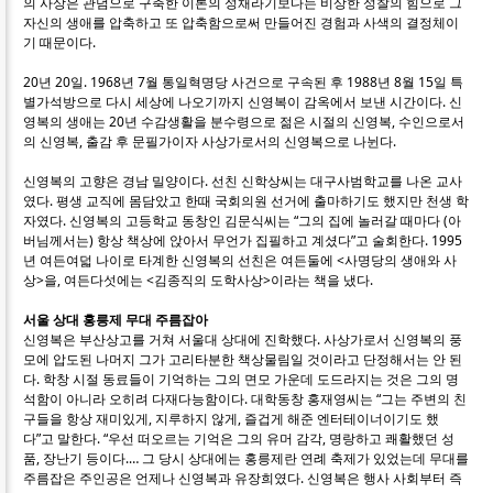
의 사상은 관념으로 구축한 이론의 성채라기보다는 비상한 성찰의 힘으로 그
자신의 생애를 압축하고 또 압축함으로써 만들어진 경험과 사색의 결정체이
기 때문이다.
20년 20일. 1968년 7월 통일혁명당 사건으로 구속된 후 1988년 8월 15일 특
별가석방으로 다시 세상에 나오기까지 신영복이 감옥에서 보낸 시간이다. 신
영복의 생애는 20년 수감생활을 분수령으로 젊은 시절의 신영복, 수인으로서
의 신영복, 출감 후 문필가이자 사상가로서의 신영복으로 나뉜다.
신영복의 고향은 경남 밀양이다. 선친 신학상씨는 대구사범학교를 나온 교사
였다. 평생 교직에 몸담았고 한때 국회의원 선거에 출마하기도 했지만 천생 학
자였다. 신영복의 고등학교 동창인 김문식씨는 “그의 집에 놀러갈 때마다 (아
버님께서는) 항상 책상에 앉아서 무언가 집필하고 계셨다”고 술회한다. 1995
년 여든여덟 나이로 타계한 신영복의 선친은 여든둘에 <사명당의 생애와 사
상>을, 여든다섯에는 <김종직의 도학사상>이라는 책을 냈다.
서울 상대 홍릉제 무대 주름잡아
신영복은 부산상고를 거쳐 서울대 상대에 진학했다. 사상가로서 신영복의 풍
모에 압도된 나머지 그가 고리타분한 책상물림일 것이라고 단정해서는 안 된
다. 학창 시절 동료들이 기억하는 그의 면모 가운데 도드라지는 것은 그의 명
석함이 아니라 오히려 다재다능함이다. 대학동창 홍재영씨는 “그는 주변의 친
구들을 항상 재미있게, 지루하지 않게, 즐겁게 해준 엔터테이너이기도 했
다”고 말한다. “우선 떠오르는 기억은 그의 유머 감각, 명랑하고 쾌활했던 성
품, 장난기 등이다.… 그 당시 상대에는 홍릉제란 연례 축제가 있었는데 무대를
주름잡은 주인공은 언제나 신영복과 유장희였다. 신영복은 행사 사회부터 즉