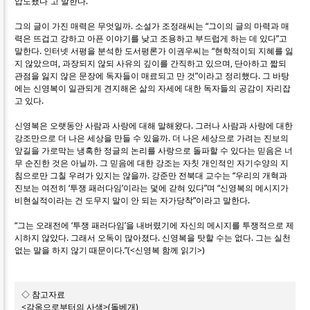
압도됐다”고 말한다.
그의 글이 가진 매력은 무엇일까. 소설가 조정래씨는 “그이의 글의 마력과 매
력은 뜨겁고 강하고 아픈 이야기를 낮고 조용하고 부드럽게 하는 데 있다”고
말한다. 인터넷 서평을 분석한 도서평론가 이권우씨는 “현학적이되 지혜를 잃
지 않았으며, 과장되지 않되 사유의 깊이를 간직하고 있으며, 단아하고 짧되
관점을 잃지 않은 문장에 독자들이 매료되고 만 것”이라고 정리했다. 그 바탕
에는 신영복이 일관되게 견지해온 삶의 자세에 대한 독자들의 공감이 자리잡
고 있다.
신영복은 오랫동안 사람과 사랑에 대해 말해왔다. 그러나 사람과 사랑에 대한
강조만으로 더 나은 세상을 만들 수 있을까. 더 나은 세상으로 가려는 진보의
앞길을 가로막는 냉혹한 정글의 논리를 사랑으로 돌파할 수 있다는 믿음은 너
무 순진한 것은 아닐까. 그 믿음에 대한 강조는 자칫 개인적인 자기수양의 지
침으로만 그칠 우려가 있지는 않을까. 강준만 전북대 교수는 “우리의 개혁과
진보는 여전히 ‘투쟁 패러다임’이라는 덫에 갇혀 있다”며 “신영복의 메시지가
비현실적이라는 건 도무지 말이 안 되는 자가당착”이라고 말한다.
“그는 오래전에 ‘투쟁 패러다임’을 내버렸기에 자신의 메시지를 투쟁적으로 제
시하지 않았다. 그래서 오독이 많아졌다. 신영복을 탓할 수는 없다. 그는 실천
없는 말을 하지 않기 때문이다.”(<신영복 함께 읽기>)
◇ 참고자료
<감옥으로부터의 사색>(돌베개)