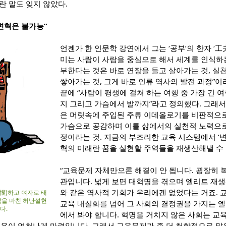
란 말도 잊지 않았다.
변혁은 불가능”
언젠가 한 인문학 강연에서 그는 ‘공부’의 한자 ‘工
미는 사람이 사람을 중심으로 해서 세계를 인식하는
부한다는 것은 바로 연장을 들고 살아가는 것, 실
쌓아가는 것, 그게 바로 인류 역사의 발전 과정”이
끝에 “사람이 평생에 걸쳐 하는 여행 중 가장 긴 
지 그리고 가슴에서 발까지”라고 정의했다. 그래서
은 머릿속에 주입된 주류 이데올로기를 비판적으로
가슴으로 공감하며 이를 삶에서의 실천적 노력으로
정이라는 것. 지금의 부조리한 교육 시스템에서 ‘변
혁의 미래란 꿈을 실현할 주역들을 재생산해낼 수 
“교육문제 자체만으론 해결이 안 됩니다. 굉장히 
관입니다. 넓게 보면 대혁명을 겪으며 엘리트 재생
와 같은 역사적 기회가 우리에겐 없었다는 거죠. 교
(恨)하고 여자로 태
삶을 마친 허난설헌
교육 내실화를 넘어 그 사회의 결정권을 가지는 
다.
에서 봐야 합니다. 혁명을 거치지 않은 사회는 교육
비용이 엄청나게 마련입니다. 그래서 교육문제가 좀 더 철학적으로 