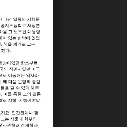
찾아 나선 일종의 기행문
남 송지초등학교 서정분
하마을 고 노무현 대통령
련이 있는 변방에 있었
, 책을 계기로 그는
 했다.
 변방이었던 합스부르
영국의 식민지였던 미국
으로 이동해온 역사라
이 왜 다음 문명의 중심
틀을 깰 수 있게 해주
. 이를 통한 그의 결론
야말로 저항, 저항이야말
있지요. 인간관계나 활
(그는 서울대 학부와
육군사관학교 경제학과