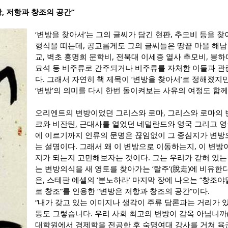
, 저항과 창조의 공간”
‘변방을 찾아서’는 그의 글씨가 담긴 현판, 추모비 등을 
형식을 띠는데, 공교롭게도 그의 글씨들은 땅끝 마을 해
교, 벽초 홍명희 문학비, 전북대 이세종 열사 추모비, 봉
묘석 등 비주류로 간주되거나 비주류를 자처한 이들과 관
다. 그래서 자연히 책 제목이 ‘변방을 찾아서’로 정해졌지만
‘변방’의 의미를 다시 한번 돌이켜보는 사유의 여정도 함께
오리엔트의 변방이었던 그리스와 로마, 그리스와 로마의
크와 비잔틴, 근대사를 열었던 네덜란드와 영국 그리고 
에 이르기까지 인류의 문명은 끊임없이 그 중심지가 변방
는 설명이다. 그래서 왜 이 변방으로 이동하는지, 이 변방
지가 되는지 고민해보자는 것이다. 그는 우리가 갇혀 있는 
는 변방의식을 새 영토를 찾아가는 ‘탈주’(脫走)에 비유한다
은, 스테판 에셀의 ‘분노하라’ 마지막 장에 나오는 “창조
로 창조”를 인용한 “변방은 저항과 창조의 공간”이다.
“내가 갖고 있는 이미지나 생각이 주류 담론과는 거리가 
동도 그렇습니다. 우리 사회 최고의 변방이 감옥 아닙니까
대학원에서 경제학을 전공한 후 숙명여대 강사를 거쳐 