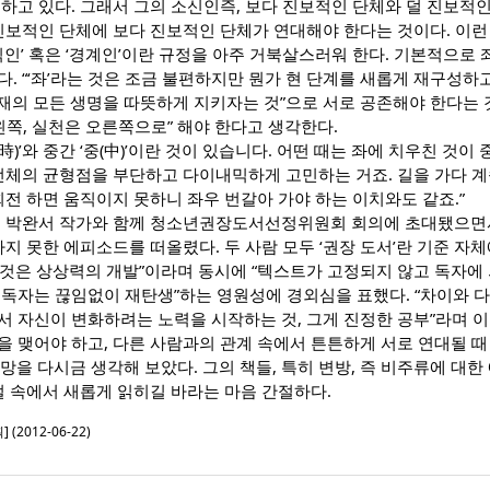
하고 있다. 그래서 그의 소신인즉, 보다 진보적인 단체와 덜 진보적
진보적인 단체에 보다 진보적인 단체가 연대해야 한다는 것이다. 이런
식인’ 혹은 ‘경계인’이란 규정을 아주 거북살스러워 한다. 기본적으로 
. “‘좌’라는 것은 조금 불편하지만 뭔가 현 단계를 새롭게 재구성하
 현재의 모든 생명을 따뜻하게 지키자는 것”으로 서로 공존해야 한다는
왼쪽, 실천은 오른쪽으로” 해야 한다고 생각한다.
(時)’와 중간 ‘중(中)’이란 것이 있습니다. 어떤 때는 좌에 치우친 것이
 전체의 균형점을 부단하고 다이내믹하게 고민하는 거죠. 길을 가다 
회전 하면 움직이지 못하니 좌우 번갈아 가야 하는 이치와도 같죠.”
고 박완서 작가와 함께 청소년권장도서선정위원회 회의에 초대됐으면서
하지 못한 에피소드를 떠올렸다. 두 사람 모두 ‘권장 도서’란 기준 자
는 것은 상상력의 개발”이라며 동시에 “텍스트가 고정되지 않고 독자에
 독자는 끊임없이 재탄생”하는 영원성에 경외심을 표했다. “차이와 
 자신이 변화하려는 노력을 시작하는 것, 그게 진정한 공부”라며 
 맺어야 하고, 다른 사람과의 관계 속에서 튼튼하게 서로 연대될 때
희망을 다시금 생각해 보았다. 그의 책들, 특히 변방, 즉 비주류에 대한
절 속에서 새롭게 읽히길 바라는 마음 간절하다.
(2012-06-22)