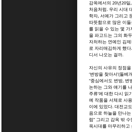
감옥에서의 20년20일
처음처럼. 우리 시대
학자, 서예가 그리고
따뜻함으로 많은 이들을
를 읽을 수 있는 몇 
을 파고드는 그의 화두
자처하는 연예인 김제동
로 자리매김하게 했다.
디서 나오는 걸까.
자신의 사유의 정점을 
‘변방을 찾아서’(돌베
“중심에서도 변방, 변
논하는 그와 얘기를 나
주류’에 대한 다시 읽
예 작품을 서체로 사용
이에 있었다. 대전교도
음으로 하늘을 만나는
럼” 그리고 감옥 밖 
옥시대를 마무리하고 