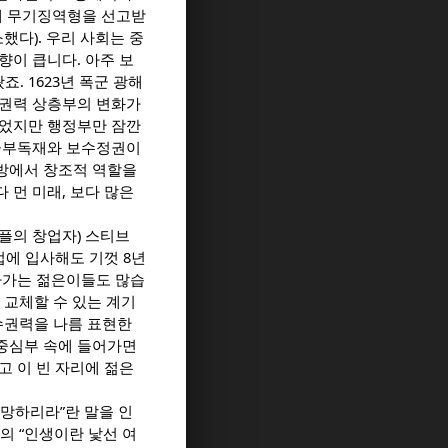
돼 무기징역형을 선고받
출소했다). 우리 사회는 중
향이 큽니다. 아주 보
. 1623년 폭군 광해
 권력 상층부의 변화가
있었지만 행정부만 잠깐
 군부독재와 보수정권이
방에서 창조적 역할을
 먼 미래, 보다 많은
플의 창업자) 스티브
업에 입사해도 기껏 8년
살아가는 젊은이들도 많습
 교체할 수 있는 계기
보수권력을 나름 표현한
 중심부 속에 들어가면
고 이 빈 자리에 젊은
 망하리라”란 말을 인
의 “인생이란 낯선 여