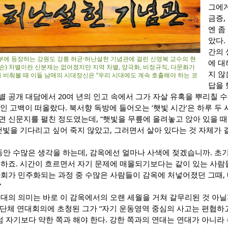
그에게
금증,
엔 좀
았다.
간의 
반부에 등장하는 강원도 강릉 허균·허난설헌 기념관에 걸린 신영복 교수의 현
에 대
자손) 차별이란 신분제는 없어졌지만 지역 차별, 양극화, 비정규직, 다문화가
지 않
를 비춰볼 때 이들 남매의 시대정신은 “우리 시대에도 계속 호출해야 하는 코
답을 
 공개 대담에서 20여 년의 인고 속에서 그가 자살 유혹을 뿌리칠 수 
인 고백이 떠올랐다. 북서향 독방에 들어오는 ‘햇빛 시간’은 하루 두 시
 신문지를 펼친 정도였는데, “햇빛을 무릎에 올려놓고 앉아 있을 때
햇빛을 기다리고 싶어 죽지 않았고, 그러면서 살아 있다는 것 자체가
동안 수많은 생각을 하는데, 감옥에선 얼마나 사색에 젖겠습니까. 초
 하죠. 시간이 흐르면서 자기 문제에 매몰되기보다는 같이 있는 사람
회가 민주화되는 과정 중 수많은 사람들이 감옥에 처넣어졌던 그때, 
”
대의 의미는 바로 이 감옥에서의 오랜 세월을 거쳐 갈무리된 것 아닐
회단체 연대회의에 초청된 그가 “자기 운동영역 중심의 사고는 편협하
럼 자기보다 약한 쪽과 해야 한다. 강한 쪽과의 연대는 연대가 아니라