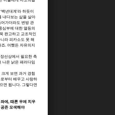
 ‘백년대계’라 하듯이
후를 내다보는 삶을 살아
 들어가더라도 변방 관
즉 중심부에 대한 열등의
더욱 완고하고 교조적인
아니라 피카소도 못 해
하죠. 어쨌든 자유의지
 연장선상에서 필요한 측
서 나온 낡은 패러다임
는 크게 보면 과거 경험
들로부터 배우고 사랑하
으면 됩니다. 그렇다면
 좌에, 때론 우에 치우
 공존 모색해야