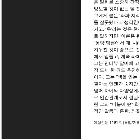
은 일화를 소중히 간직
양보할 것이 없는 덜 
그에게 붙는 ‘좌파 지
를 잘못됐다고 생각한다
거고. ‘우’라는 것은
로 말하자면 “이론은 
“동양 담론에서 때 ‘시
치우친 것이 중으로,
에서 맴돌고, 계속 좌
그는 인터뷰 말미에 
장 도서 한 권도 추천
이다. 그는 “책을 읽
필자는 언젠가 죽지만
넘어 차이와 다양성에서
로 인간관계로서 결실을
란 그의 “더불어 숲” 
적인 갈등과 혼란, 좌
여성신문 1191호 [특집/기획] 