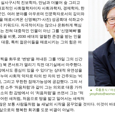
, 실사구시적 진보학자, 만남과 더불어 숲 그리고
 대표적인 사회철학자이자 사회과학자, 경제학자, 한
 문인. 여러 분야를 아우르며 인문학자로서의 깊이와
 매료시켜온 신영복(71·사진) 성공회대 석좌교수
가지 키워드다. 자극적이지는 않으나 온화하게 핵심
는 전혀 대중적인 인물이 아닌 그를 ‘신영복빠’를
을 비롯, 2030 세대의 열렬한 존경을 받는 인물
 대중, 특히 젊은이들을 매료시키는 그의 힘은 어
찍을 화두로 ‘변방’을 꺼내든 그를 15일 그의 신간
개) 북 콘서트가 열리기 직전 대기실에서 마주했다.
방에서도 중심이 있을 수 있다”는 상대적 유연성을
누며 사회적 약자로 타의 반 자의 반 간주되는 ‘비
기, 그리고 무한한 잠재가능성에 공감했다. 그의 서
한 소주 ‘처음처럼’과 같이 그는 의외로 대중 가까
▲ ©홍효식 / 
소의 한 감방에서 이 ‘처음처럼’을 쓰면서 그는 “처
yesphoto@women
 어린 새처럼, 처음으로 땅을 밟고 일어서는 새싹처
수많은 보통 사람들처럼 늘 새날의 시작을 꿈꾸었을 것이다. 이것이 바
삶으로의 행복한 회귀를 도운 비결이 아닐까.