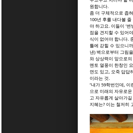
원합니다.
좀 더 구체적으로 좁혀
100년 후를 내다볼 줄
야 하고요. 이들이 ‘
점을 견지할 수 있어야
식이 없어야 합니다.
틀에 갇힐 수 있으니까
낸) 벽으로부터 그림
와 상상력이 앞으로의
멘토 열풍이 한창인 요
면도 있고, 오죽 답
이라는 것.
“내가 59학번인데, 이
으로 미래의 자유로운 
고 자유롭게 살아가길 
지혜는? 이는 철저히 