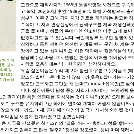
교관으로 재직하다가 1968년 통일혁명당 사건으로 구속
고 복역, 20년20일 후인 1988년 8·15 특별 가석방으로 
심부가 아주 견고해 각자 자기 영토를 지키려는 완고한 경
수적이고, 지배 연장선상에서 권력구조를 계속 재생산해왔죠
군을 몰아낸 신하들의 쿠데타인 인조반정 이후 크게 보면
없었다고도 할 수 있습니다. 국민의정부 노무현 정권이 
장악하고 통치 권력은 완전히 인계를 받지 못한 채 계속
장악하고 있는 셈이니까요. 이런 맥락에서 젊은이들이 변
담당해주길 바랍니다. 변방은 현실적 이해를 뛰어넘어 보다
글씨 중 하
사람을 포용해내는 넉넉한 미래라 생각하니까요.
작품. 경복
악의 정
요즘 젊은이들은 우리 때보다 훨씬 자유롭고 옷차림도 (애
 흘러드는
잡스와 별반 다른 게 없지 않습니까(웃음). 잘나가는 대기
 희망을 담
정도만 근무하고 그만둔 채 노마드(nomad·유목민)로 
니다. 젊은이들이 남성 중심 사회가 지배하는 ‘노인권력’을
‘노인권력’이란 특정 연령대를 지칭하는 것이 아니라(웃음) 오래된 
 보수 구조를 유지하려고만 하기에 변화와 개혁이 어렵지 않습니까.
않으려 하니까요. 이제, 근대 패러다임의 질곡이 서서히 와해될 것이
패러다임을 새롭게 전개해줬으면 좋겠습니다.”
 큰 제국을 건설했던 칭기즈칸의 “길을 가는 자 흥하고, 성을 쌓는 자
워하지도 멈추지도 않는 ‘탈주자’ 정신을 강조했다. 성녀 마더 테레사