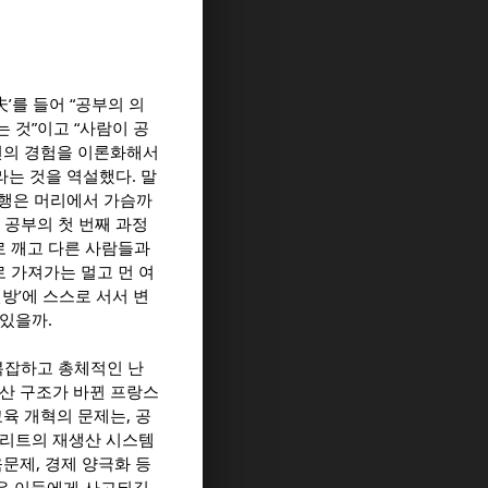
夫’를 들어 “공부의 의
 것”이고 “사람이 공
천의 경험을 이론화해서
라는 것을 역설했다. 말
여행은 머리에서 가슴까
 공부의 첫 번째 과정
 깨고 다른 사람들과
 가져가는 멀고 먼 여
방’에 스스로 서서 변
있을까.
복잡하고 총체적인 난
산 구조가 바뀐 프랑스
육 개혁의 문제는, 공
엘리트의 재생산 시스템
문제, 경제 양극화 등
많은 이들에게 사고되길