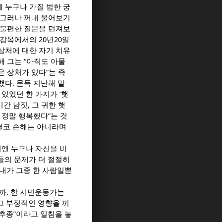
 누구나 가질 법한 궁
 그러나 꺼내 물어보기
 불편한 질문을 던져보
 감옥에서의 20년20일
상처에 대한 자기 치유
해 그는 “아직도 아물
은 상처가 있다”는 즉
했다. 문득 지난해 말
있었던 한 가지가 ‘햇
간 남짓, 그 귀한 햇
 정말 행복했다”는 것
 결코 손해는 아니라며
기엔 누구나 자신을 비
들의 문제가 더 절절히
내가 그중 한 사람일뿐
까. 한 시민운동가는
고 부정적인 영향을 끼
 추종”이라고 일침을 놓