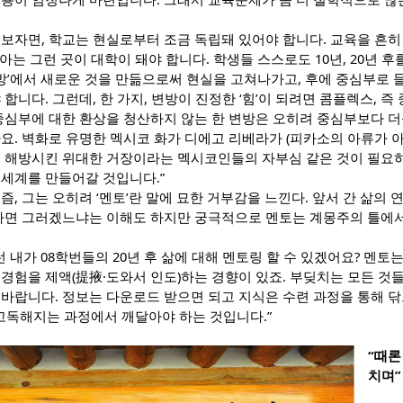
보자면, 학교는 현실로부터 조금 독립돼 있어야 합니다. 교육을 흔히
 아는 그런 곳이 대학이 돼야 합니다. 학생들 스스로도 10년, 20년 
변방’에서 새로운 것을 만듦으로써 현실을 고쳐나가고, 후에 중심부로
 합니다. 그런데, 한 가지, 변방이 진정한 ‘힘’이 되려면 콤플렉스, 
 중심부에 대한 환상을 청산하지 않는 한 변방은 오히려 중심부보다 
요. 벽화로 유명한 멕시코 화가 디에고 리베라가 (피카소의 아류가 
을 해방시킨 위대한 거장이라는 멕시코인들의 자부심 같은 것이 필요
 세계를 만들어갈 것입니다.”
즘, 그는 오히려 ‘멘토’란 말에 묘한 거부감을 느낀다. 앞서 간 삶의
답하면 그러겠느냐는 이해도 하지만 궁극적으로 멘토는 계몽주의 틀에
런 내가 08학번들의 20년 후 삶에 대해 멘토링 할 수 있겠어요? 멘토
경험을 제액(提掖·도와서 인도)하는 경향이 있죠. 부딪치는 모든 것
바랍니다. 정보는 다운로드 받으면 되고 지식은 수련 과정을 통해 닦
고독해지는 과정에서 깨달아야 하는 것입니다.”
“때론
치며”