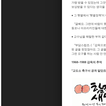
가량 받을 수 있었는데 그
보상받을 수 있다는 생각을 
● 그 햇볕에서 ‘햇볕정책’이
“글쎄요. 그런데 바람이 
동포나 아프리카인들에 대한 
● 교수님을 해탈한 부처 같
“부담스럽죠. (『감옥으로
된 글을 썼었잖아요. 그 글
그런 요구를 하는 사람 안 
1968~1988 감옥의 추억
“교도소 축구서 공격 맡았죠