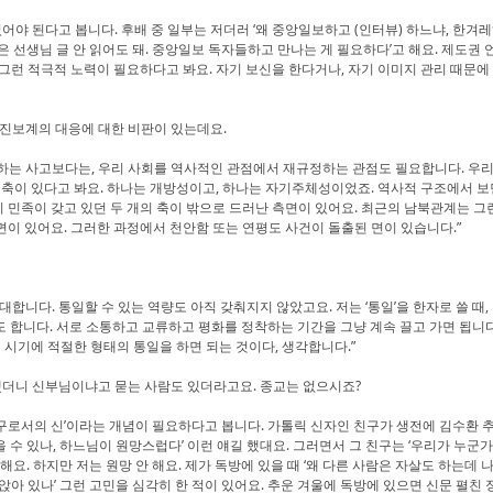
어야 된다고 봅니다. 후배 중 일부는 저더러 ‘왜 중앙일보하고 (인터뷰) 하느냐, 한겨레
은 선생님 글 안 읽어도 돼. 중앙일보 독자들하고 만나는 게 필요하다’고 해요. 제도권
 그런 적극적 노력이 필요하다고 봐요. 자기 보신을 한다거나, 자기 이미지 관리 때문에
후 진보계의 대응에 대한 비판이 있는데요.
는 사고보다는, 우리 사회를 역사적인 관점에서 재규정하는 관점도 필요합니다. 우리
 축이 있다고 봐요. 하나는 개방성이고, 하나는 자기주체성이었죠. 역사적 구조에서 보
민족이 갖고 있던 두 개의 축이 밖으로 드러난 측면이 있어요. 최근의 남북관계는 그런
이 있어요. 그러한 과정에서 천안함 또는 연평도 사건이 돌출된 면이 있습니다.”
니다. 통일할 수 있는 역량도 아직 갖춰지지 않았고요. 저는 ‘통일’을 한자로 쓸 때, 
기도 합니다. 서로 소통하고 교류하고 평화를 정착하는 기간을 그냥 계속 끌고 가면 됩니
는 시기에 적절한 형태의 통일을 하면 되는 것이다, 생각합니다.”
했더니 신부님이냐고 묻는 사람도 있더라고요. 종교는 없으시죠?
도구로서의 신’이라는 개념이 필요하다고 봅니다. 가톨릭 신자인 친구가 생전에 김수환
있을 수 있나, 하느님이 원망스럽다’ 이런 얘길 했대요. 그러면서 그 친구는 ‘우리가 누군
해요. 하지만 저는 원망 안 해요. 제가 독방에 있을 때 ‘왜 다른 사람은 자살도 하는데
앉아 있나’ 그런 고민을 심각히 한 적이 있어요. 추운 겨울에 독방에 있으면 신문 펼친 