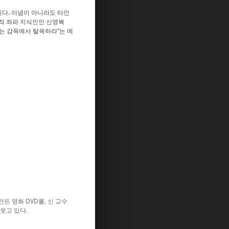
이다. 이념이 아니라도 타인
표적 좌파 지식인인 신영복
막는 감옥에서 탈옥하라”는 메
든 영화 DVD를, 신 교수
웃고 있다.