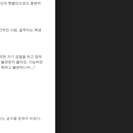
2시간의 햇볕만으로도 충분히
간적인 사랑, 굶주리는 북녘
격한 자기 검열을 하고 정제
나 불편한지 몰라요. 가능하면
도 못하고 불편하니까….”
이라는 글귀를 흔쾌히 써줬다.