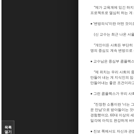
“제가 교육계에 있긴 하지만
프로젝트로 열심히 하는 게 
● ‘변방의식’이란 어떤 것이
(신 교수는 최근 나온 서울
“개인이든 사회든 부단히 변
명의 중심도 계속 변방으로 
● 교수님은 중심부 콤플렉
“제 위치는 우리 사회의 중
만들어 내는 게 지식인의 임
만들어내는 좋은 조건이라고
● 그런 콤플렉스가 우리 사
“진정한 소통이란 ‘너는 그
운 만남’으로 받아들이는 것
경험했어요. 60대 이상의 세
일각에 아직도 완강하게 버티
목록
● 진보 쪽에서도 자신과 관
열기