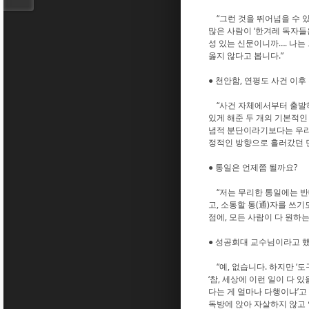
“그런 것을 뛰어넘을 수 있
많은 사람이 ‘한겨레 독자들
성 있는 신문이니까…. 나는
옳지 않다고 봅니다.”
● 천안함, 연평도 사건 이
“사건 자체에서부터 출발하
있게 해준 두 개의 기본적인
념적 분단이라기보다는 우리 
정적인 방향으로 흘러갔던 면
● 통일은 언제쯤 될까요?
“저는 무리한 통일에는 반대합
고, 소통할 통(通)자를 쓰
점에, 모든 사람이 다 원하
● 성공회대 교수님이라고 
“예, 없습니다. 하지만 ‘
‘참, 세상에 이런 일이 다 
다는 게 얼마나 다행이냐’고 
독방에 앉아 자살하지 않고 