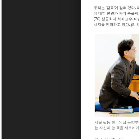
우리는 ‘감옥’에 갇혀 있다
에 대한 편견과 자기 콤플렉
(70) 성공회대 석좌교수.
시지를 전파하고 있다. j의 
서울 필동 한국의집 문향루에
는 자신이 쓴 책을 서로에게