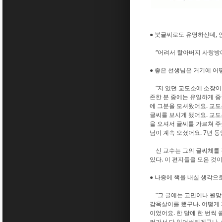
● 붓글씨로도 유명하신데, 
“어려서 할아버지 사랑방에서
● 좋은 선생님은 거기에 어
“저 있던 교도소에 소장이 
존한 분 중에는 유일하게 중
에 그분을 모셔왔어요. 교도
글씨를 보시게 됐어요. 교도
을 오셔서 글씨를 가르쳐 주셨
님이 계속 오셨어요. 7년 동안
신 교수는 그의 글씨체를 감
있다. 이 편지들을 모은 것
● 나중에 책을 내실 생각으
“그 글에는 고민이나 원망을
감옥살이를 했구나. 어떻게 
이었어요. 한 달에 한 번씩 
러가서 다 잊어버리겠구나, 