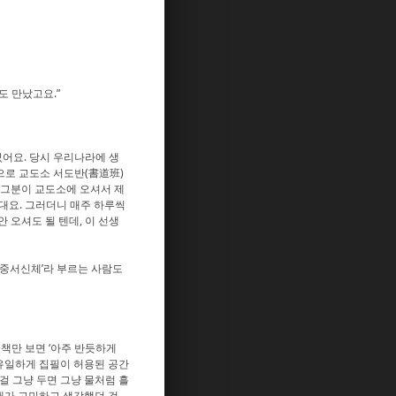
도 만났고요.”
셨어요. 당시 우리나라에 생
으로 교도소 서도반(書道班)
 그분이 교도소에 오셔서 제
셨대요. 그러더니 매주 하루씩
 오셔도 될 텐데, 이 선생
옥중서신체’라 부르는 사람도
책만 보면 ‘아주 반듯하게
 유일하게 집필이 허용된 공간
그걸 그냥 두면 그냥 물처럼 흘
 내가 고민하고 생각했던 걸