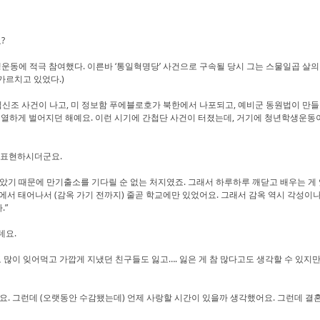
?
운동에 적극 참여했다. 이른바 ‘통일혁명당’ 사건으로 구속될 당시 그는 스물일곱 살
가르치고 있었다.)
김신조 사건이 나고, 미 정보함 푸에블로호가 북한에서 나포되고, 예비군 동원법이 만들
치열하게 벌어지던 해예요. 이런 시기에 간첩단 사건이 터졌는데, 거기에 청년학생운동이
로 표현하시더군요.
았기 때문에 만기출소를 기다릴 순 없는 처지였죠. 그래서 하루하루 깨닫고 배우는 게
에서 태어나서 (감옥 가기 전까지) 줄곧 학교에만 있었어요. 그래서 감옥 역시 각성이
.”
데요.
 많이 잊어먹고 가깝게 지냈던 친구들도 잃고…. 잃은 게 참 많다고도 생각할 수 있지만
요. 그런데 (오랫동안 수감됐는데) 언제 사랑할 시간이 있을까 생각했어요. 그런데 