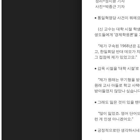
정리=성시윤 기자
사진=박종근 기자
● 통일혁명당 사건이 뭐예요
(신 교수는 대학 시절 학생
생도들에게 ‘경제학원론’을 
“제가 구속된 1968년은 
고, 한일회담 반대 데모가 
그 접점에 제가 있었고요.”
● 감옥 시절을 ‘대학 시절’
“제가 원래는 무기형을 받
원래 교사 아들로 학교 사택
받아들였지 않았나 싶습니다
● 그래도 잃은 것이 있을 텐
“많이 잃었죠. 영어 단어도
런 게 인생 아니겠어요.”
● 긍정적으로만 생각하시네