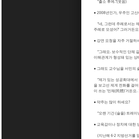
“출소 후에.”(웃음)
● 2008년인가, 우주인 고
“네, 그런데 주례로서는 제
주례로 모셨어?’ 그러거든요
● 강연 요청을 자주 거절하
“그래요. 보수적인 단체 같
이해관계가 형성돼 있는 상
● 그래도 교수님을 서민의 술
“제가 있는 성공회대에서 제
을 보고선 제게 전화를 걸어
이 쓰는 ‘민체(民體)’거든
● 약주는 많이 하세요?
“오랜 기간 (술을) 트레이
● 교육감이나 정치에 대한 
(지난해 6·2 지방선거를 