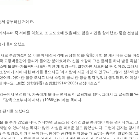
언제 공부하신 거예요.
부터 죽 서예를 익혔고, 또 교도소에 있을 때도 많은 시간을 할애했죠. 좋은 선생님
떻게 들어오셨죠.
새로 부임하셨어요. 이분이 대전지역에 굉장한 명필(名筆)이 한 분 계시다는 것을 아
국 고궁박물관에 글씨가 들어간 분이셨어요. 신임 소장이 그분 글씨를 하나 받을 욕심
소에 불교반·가톨릭반·서도반 이런 게 있었는데, 말하자면 서도반을 판 것이죠. 그래서
소장에게 저에 대한 얘기를 들으시곤 ‘이 사람이 지금 귀양 와 있구나’ 그렇게 생각하
어요. 아마 한 달쯤 오시고 나서 소장이 글씨 한 장을 얻지 않았나 생각돼요. 더 이상 안
이나요. 고(故) 정향(靜香) 조병호(1914~2005) 선생이셨죠.”
옥에서 완성했다. 가족에게 보내는 편지도 이 글씨체로 썼다. 그래서 그 글씨체를 ‘
이 『감옥으로부터의 사색』(1988년)이라는 책이다.
로 편지를 쓰셨나요.
 쓸 수가 없었습니다. 왜냐하면 교도소 당국의 검열을 통과해야 하는 편지니까요. 그 
저럴 수 있나’ 하는 독자가 많죠. 사실은 괴로운 일도 많았습니다. 그런데 편지는 당시
쓸 수 있었죠. 제가 감옥이라는, 판이한 공간에 던져졌을 때 느끼는 충격이 많았어요. ‘
이걸 어딘가 기록해 두면 언젠가 다시 내가 생환할 수 있겠다’ 싶었죠. 그래서 한 달간