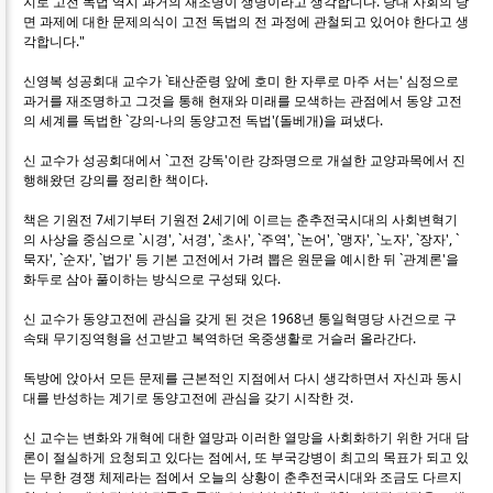
지로 고전 독법 역시 과거의 재조명이 생명이라고 생각합니다. 당대 사회의 당
면 과제에 대한 문제의식이 고전 독법의 전 과정에 관철되고 있어야 한다고 생
각합니다."
신영복 성공회대 교수가 `태산준령 앞에 호미 한 자루로 마주 서는' 심정으로
과거를 재조명하고 그것을 통해 현재와 미래를 모색하는 관점에서 동양 고전
의 세계를 독법한 `강의-나의 동양고전 독법'(돌베개)을 펴냈다.
신 교수가 성공회대에서 `고전 강독'이란 강좌명으로 개설한 교양과목에서 진
행해왔던 강의를 정리한 책이다.
책은 기원전 7세기부터 기원전 2세기에 이르는 춘추전국시대의 사회변혁기
의 사상을 중심으로 `시경', `서경', `초사', `주역', `논어', `맹자', `노자', `장자', `
묵자', `순자', `법가' 등 기본 고전에서 가려 뽑은 원문을 예시한 뒤 `관계론'을
화두로 삼아 풀이하는 방식으로 구성돼 있다.
신 교수가 동양고전에 관심을 갖게 된 것은 1968년 통일혁명당 사건으로 구
속돼 무기징역형을 선고받고 복역하던 옥중생활로 거슬러 올라간다.
독방에 앉아서 모든 문제를 근본적인 지점에서 다시 생각하면서 자신과 동시
대를 반성하는 계기로 동양고전에 관심을 갖기 시작한 것.
신 교수는 변화와 개혁에 대한 열망과 이러한 열망을 사회화하기 위한 거대 담
론이 절실하게 요청되고 있다는 점에서, 또 부국강병이 최고의 목표가 되고 있
는 무한 경쟁 체제라는 점에서 오늘의 상황이 춘추전국시대와 조금도 다르지