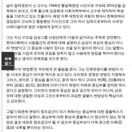
널리 알려졌듯이 신 교수는 1968년 통일혁명당 사건으로 구속돼 20여년을 감
옥에서 보내고, 이후 출소해 성공회대 사회과학부에서 교수로 재직하며 학생
들을 가르치고 있는 인물이다. 해방 이후 대한민국 격동의 현대사 한복판에서
끊임없이 고뇌하고 행동했던 지식인으로 그의 저서 ‘감옥으로부터의 사색’은
스테디셀러로 많은 사람에게 읽히고 있다.
그는 지난 수요일 삼성그룹 사장단에게 ‘사람과 삶’이라는 주제로 강연했다.
현대사회에서 사람들간의 관계에 대해 설명하고 삼성이 세상의 중심이 아니
라 ‘변방’이고 그 중심에 사람이 있다는 것을 잊지 말아야 한다고 그는 말했다.
모든 것을 기업과 조직에 초점을 맞추지 말고 사람에게 방점을 찍어야 한다는
그의 평소 생각이 전해졌을 것으로 본다.
목록
열기
신 교수의 ‘변방론’은 우리에게 큰 울림을 준다. 그는 인류문명사를 변방이 다
음 시대의 중심이 되어온 역사로 보고 있다. 오리엔트 문명은 변방인 지중해의
그리스, 로마로 그 중심을 옮겨가고, 중국 역사 역시 고대의 주(周), 진(秦)에서
부터 금(金), 원(元), 청(淸)에 이르기까지 변방이 차례로 중심부를 장악한 역사
였다고 설명한다. 그러면서 변방과 중심은 결코 공간적 의미가 아니며, 낡은
것에 대한 냉철한 각성과 그것으로부터의 과감한 결별이 변방성의 핵심이라
고 강조한다.
그렇기 때문에 변방이 창조공간이 되기 위해서는 중심부에 대한 콤플렉스가
없어야 한다고 말한다. 중심부에 대한 환상과 콤플렉스가 청산되지 않는 한 변
방은 결코 새로운 창조공간이 될 수 없으며 중심부보다 더욱 완고한 아류(亞
流)로 낙후될 뿐이라는 것이다.