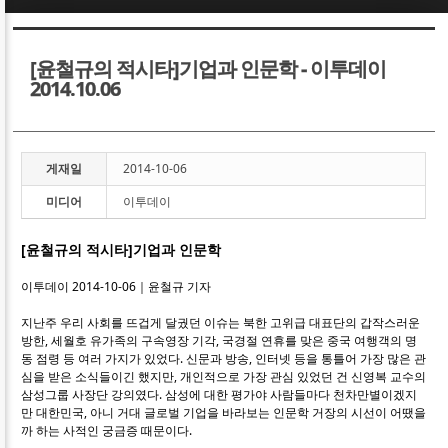
Sketchbook5, 스케치북5
Sketchbook5, 스케치북5
[윤철규의 적시타]기업과 인문학 - 이투데이
2014.10.06
게재일
2014-10-06
Sketchbook5, 스케치북5
Sketchbook5, 스케치북5
미디어
이투데이
[윤철규의 적시타]기업과 인문학
이투데이 2014-10-06｜윤철규 기자
지난주 우리 사회를 뜨겁게 달궜던 이슈는 북한 고위급 대표단의 갑작스러운
방한, 세월호 유가족의 구속영장 기각, 국경절 연휴를 맞은 중국 여행객의 명
동 점령 등 여러 가지가 있었다. 신문과 방송, 인터넷 등을 통틀어 가장 많은 관
심을 받은 소식들이긴 했지만, 개인적으로 가장 관심 있었던 건 신영복 교수의
삼성그룹 사장단 강의였다. 삼성에 대한 평가야 사람들마다 천차만별이겠지
만 대한민국, 아니 거대 글로벌 기업을 바라보는 인문학 거장의 시선이 어땠을
까 하는 사적인 궁금증 때문이다.