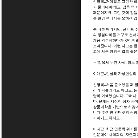
신영복‥저야말로 그런 변화
가 풀어내야 해요. 감옥 속
때문이지요. 그런 것에 길들
른 환경 속에서는 오히려 
좀 다른 얘기지만, 전 어떤
의 징검다리를 거꾸로 건너가
계쯤 역추적하다가 잊어버립
보여줍니다. 이런 사고는 한
고에 서툰 환경은 결코 좋은
－“감옥서 누린 사색, 정보 
이대근‥현실과 가상현실의 
신영복‥처음 출소했을 때 잘
리가 거슬리기도 하고요. 논
달라 어색했습니다. 그러나 
다. 문제는 세상이 점차 사
상품미학을 기반으로 하잖아요
니다. 하지만 인터넷의 쌍방
기이기도 하지요. .
이대근‥최근 인문학 위기론
인문학이 사회과학, 자연과