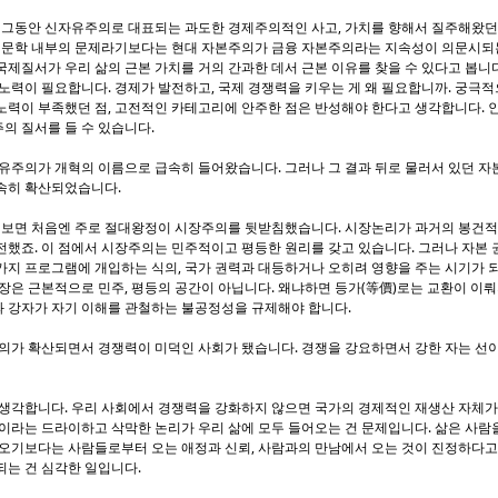
 그동안 신자유주의로 대표되는 과도한 경제주의적인 사고, 가치를 향해서 질주해왔던
 인문학 내부의 문제라기보다는 현대 자본주의가 금융 자본주의라는 지속성이 의문시되
제질서가 우리 삶의 근본 가치를 거의 간과한 데서 근본 이유를 찾을 수 있다고 봅니다
노력이 필요합니다. 경제가 발전하고, 국제 경쟁력을 키우는 게 왜 필요합니까. 궁극적
력이 부족했던 점, 고전적인 카테고리에 안주한 점은 반성해야 한다고 생각합니다. 인
의 질서를 들 수 있습니다.
유주의가 개혁의 이름으로 급속히 들어왔습니다. 그러나 그 결과 뒤로 물러서 있던 자
속히 확산되었습니다.
 보면 처음엔 주로 절대왕정이 시장주의를 뒷받침했습니다. 시장논리가 과거의 봉건
했죠. 이 점에서 시장주의는 민주적이고 평등한 원리를 갖고 있습니다. 그러나 자본 
가지 프로그램에 개입하는 식의, 국가 권력과 대등하거나 오히려 영향을 주는 시기가 
장은 근본적으로 민주, 평등의 공간이 아닙니다. 왜냐하면 등가(等價)로는 교환이 이뤄
 강자가 자기 이해를 관철하는 불공정성을 규제해야 합니다.
가 확산되면서 경쟁력이 미덕인 사회가 됐습니다. 경쟁을 강요하면서 강한 자는 선이요
생각합니다. 우리 사회에서 경쟁력을 강화하지 않으면 국가의 경제적인 재생산 자체가
이라는 드라이하고 삭막한 논리가 우리 삶에 모두 들어오는 건 문제입니다. 삶은 사람
 오기보다는 사람들로부터 오는 애정과 신뢰, 사람과의 만남에서 오는 것이 진정하다고
되는 건 심각한 일입니다.