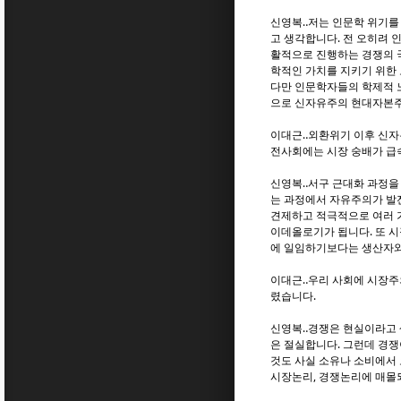
신영복‥저는 인문학 위기를
고 생각합니다. 전 오히려
활적으로 진행하는 경쟁의 국
학적인 가치를 지키기 위한 
다만 인문학자들의 학제적 노
으로 신자유주의 현대자본주
이대근‥외환위기 이후 신자
전사회에는 시장 숭배가 급
신영복‥서구 근대화 과정을
는 과정에서 자유주의가 발전
견제하고 적극적으로 여러 
이데올로기가 됩니다. 또 시
에 일임하기보다는 생산자와
이대근‥우리 사회에 시장주의
렸습니다.
신영복‥경쟁은 현실이라고 
은 절실합니다. 그런데 경쟁
것도 사실 소유나 소비에서
시장논리, 경쟁논리에 매몰