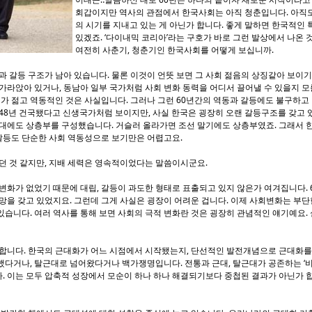
회갑이지만 역사의 관점에서 한국사회는 아직 청춘입니다. 아직도
의 시기를 지내고 있는 게 아닌가 합니다. 좋게 말하면 한국적인
있겠죠. ‘다이내믹 코리아’라는 구호가 바로 그런 발상에서 나온 것
여전히 사춘기, 청춘기인 한국사회를 어떻게 보십니까.
 갈등 구조가 남아 있습니다. 물론 이것이 언뜻 보면 그 사회 젊음의 상징같아 보이기
가라앉아 있거나, 동남아 일부 국가처럼 사회 변화 동력을 어디서 끌어낼 수 있을지 
회가 젊고 역동적인 것은 사실입니다. 그러나 그런 60년간의 역동과 갈등에도 불구하고
 48년 건국됐다고 신생국가처럼 보이지만, 사실 한국은 굉장히 오랜 갈등구조를 갖고 
시대에도 상층부를 구성했습니다. 거슬러 올라가면 조선 말기에도 상층부였죠. 그래서 한
 갈등도 단순한 사회 역동성으로 보기만은 어렵고요.
던 것 같지만, 지배 세력은 영속적이었다는 말씀이시군요.
화가 없었기 때문에 대립, 갈등이 과도한 형태로 표출되고 있지 않은가 여겨집니다. 
망을 갖고 있었지요. 그런데 그게 사실은 굉장이 어려운 겁니다. 이제 사회변화는 부
습니다. 여러 역사를 통해 보면 사회의 극적 변화란 것은 굉장히 관념적인 얘기예요.
합니다. 한국의 근대화가 어느 시점에서 시작됐는지, 단선적인 발전개념으로 근대화를 
했다거나, 탈근대로 넘어왔다거나 백가쟁명입니다. 전통과 근대, 탈근대가 공존하는 ‘
 이는 모두 압축적 성장에서 모순이 하나 하나 해결되기보다 중첩된 결과가 아닌가 합