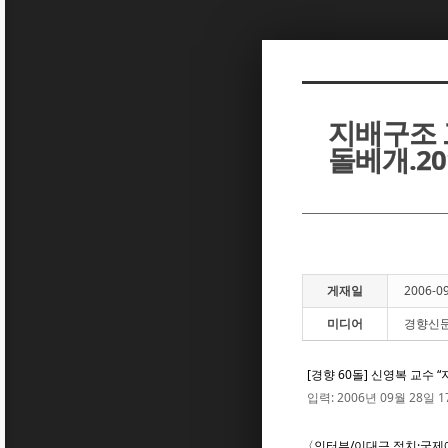
Sketchbook5, 스케치북5
Sketchbook5, 스케치북5
지배구조 
돌베개.2
Sketchbook5, 스케치북5
Sketchbook5, 스케치북5
게재일
2006-0
미디어
경향신문
[경향 60돌] 신영복 교수
입력: 2006년 09월 28일 17
〈인터뷰/이대근 정치·국