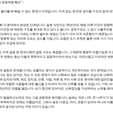
생 운동역량 훼손”－
 돌아볼 때 빠질 수 없는 존재가 미국입니다. ‘미국 없는 한국’은 생각할 수조차 없게 
 각 분야에서 완성된 단계입니다. 일본 식민지는 36년인데, 해방 이후 미국의 영향력
 미군정 때 재편된 구조를 토대로 하고 있다고 봅니다. 경제구조도 그 당시 수출주도형
 단계라고 보는 이유는 사회의 엘리트 재생산 구조가 거의 미국 의존형이기 때문입니다
 영향력 있는 자리에 오르는 코스를 거칩니다. 요즘은 조기 유학은 물론 아예 거기 가서
깊이 포섭돼 있어요.
차, 지역 갈등 등 한국사회의 갈등 구조는 복잡합니다. 그 때문에 충분히 타협가능한 이
회의 변화는 항상 이렇게 폭력적이고 갈등적이어야 하는가요. 자연스럽고 지속적인 변화,
과 갈등은 존재합니다만, 표출되는 방식이 감정적이고 극단적이라는 것이 문제입니다.
다는 점도 있지만, 저는 이 모든 문제가 우리 사회에서 많은 사람들이 진심으로 신뢰하
 있지만 대학, 제도 정치권, 언론, 사법, 자본 등 우리 사회 모든 분야에 대한 일반인
와 대립한 사람들에 대한 불신을 드러내야 자기의 신뢰를 얻을 수 있습니다. 가위, 바
극단적인 대결을 벌입니다. 보가 중간에 있어야죠. 신뢰집단을 구성하려는 노력을 해야
 말씀하시는데요 저는 그걸 공동체로 해석합니다. 숲에는 작은 나무, 큰 나무가 다 있고
 부족하지만 전체는 아름답지요. 그래서 숲은 다양성, 차이, 관용이 있어야 하나의 아
에게 숲이란 단어는 어떤 의미가 있습니까.