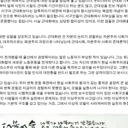
 발간한 책에서도 근대성에 대한 성찰을 중심에 놓고 있습니다. 우리나라의 근대화 기
부터 일제 식민지 시절도 근대화 기간이었다고 하는 분도 많고, 근대성을 진보 개념의
간이 서구의 근대화보다는 압축적이기 때문에 비동시성의 동시성이라는 복잡한 개념이 
리 것으로 뿌리내리려는 노력이 필요합니다. 서구인들이 근대화에서 자부심을 갖는 
 존중했다는 점입니다. 사실 근대화에는 상당한 합리성이 있어요. 이런 점들은 근대화
대한 성찰을 강조하고 있습니다. 근대화란 건 자본의 논리가 관철되는 자본주의 사회가
, 대외적으로는 패권주의 과정으로 나타났는데 근대사회, 자본주의 사회의 존재론적
다.
이 전개됐을 때 울산에서 권영목이라는 젊은 노동자가 부상한 적이 있습니다. 그는 최근
화합의 새로운 노동운동을 전개한다고 합니다. 그는 자신의 변화가 현실 사회주의권
크스주의 서적을 통해 배운 것과 다른 현실을 목격하고 생각을 바꾸었다더군요. 그뿐만
락이란 대사건이 정말 인식의 대전환을 반드시 필요로 하는 그런 성격이었다고 보시나
고 있습니다. 우리 변혁 운동 측면에서 현실 사회주의 붕괴가 갖는 충격은 굉장히 큰 
과 변혁 운동은 지금까지 경험하지 못했던 질서, 모델을 실현시켜 나가야 한다는 것입
상력이 있어도 시행착오를 겪을 수밖에 없습니다. 반면 보수진영은 이미 있던 사회구조
적인 사람들의 이론과 실천에서 문제되는 것은 이상주의적 사고입니다. 어떤 이상주의적
내려는 기본적 구조를 갖고 있다는 거죠. 그래서 이상적 모델이 사라져버리면 실천의 