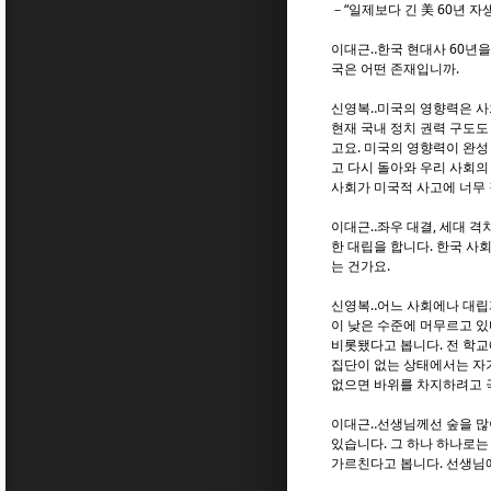
－“일제보다 긴 美 60년 자
이대근‥한국 현대사 60년을
국은 어떤 존재입니까.
신영복‥미국의 영향력은 사회
현재 국내 정치 권력 구도도
고요. 미국의 영향력이 완성
고 다시 돌아와 우리 사회의
사회가 미국적 사고에 너무 
이대근‥좌우 대결, 세대 격
한 대립을 합니다. 한국 사
는 건가요.
신영복‥어느 사회에나 대립
이 낮은 수준에 머무르고 있
비롯됐다고 봅니다. 전 학교에
집단이 없는 상태에서는 자기
없으면 바위를 차지하려고 
이대근‥선생님께선 숲을 많이
있습니다. 그 하나 하나로는
가르친다고 봅니다. 선생님