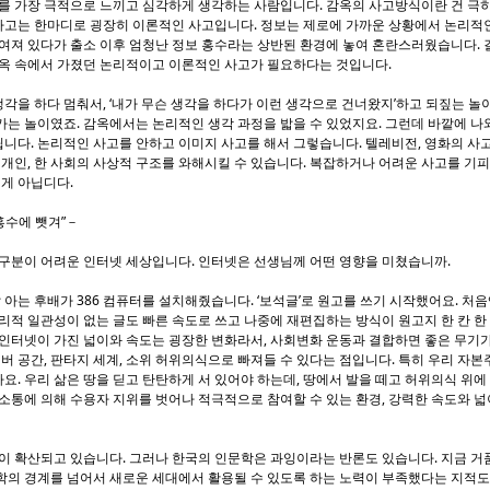
를 가장 극적으로 느끼고 심각하게 생각하는 사람입니다. 감옥의 사고방식이란 건 극히
 사고는 한마디로 굉장히 이론적인 사고입니다. 정보는 제로에 가까운 상황에서 논리적
여져 있다가 출소 이후 엄청난 정보 홍수라는 상반된 환경에 놓여 혼란스러웠습니다. 
감옥 속에서 가졌던 논리적이고 이론적인 사고가 필요하다는 것입니다.
 생각을 하다 멈춰서, ‘내가 무슨 생각을 하다가 이런 생각으로 건너왔지’하고 되짚는 놀
는 놀이였죠. 감옥에서는 논리적인 생각 과정을 밟을 수 있었지요. 그런데 바깥에 나와
니다. 논리적인 사고를 안하고 이미지 사고를 해서 그렇습니다. 텔레비전, 영화의 사
 개인, 한 사회의 사상적 구조를 와해시킬 수 있습니다. 복잡하거나 어려운 사고를 기피
 게 아닙디다.
홍수에 뺏겨”－
구분이 어려운 인터넷 세상입니다. 인터넷은 선생님께 어떤 영향을 미쳤습니까.
 아는 후배가 386 컴퓨터를 설치해줬습니다. ‘보석글’로 원고를 쓰기 시작했어요. 처음
리적 일관성이 없는 글도 빠른 속도로 쓰고 나중에 재편집하는 방식이 원고지 한 칸 한
인터넷이 가진 넓이와 속도는 굉장한 변화라서, 사회변화 운동과 결합하면 좋은 무기가
이버 공간, 판타지 세계, 소위 허위의식으로 빠져들 수 있다는 점입니다. 특히 우리 자
. 우리 삶은 땅을 딛고 탄탄하게 서 있어야 하는데, 땅에서 발을 떼고 허위의식 위에
소통에 의해 수용자 지위를 벗어나 적극적으로 참여할 수 있는 환경, 강력한 속도와 
이 확산되고 있습니다. 그러나 한국의 인문학은 과잉이라는 반론도 있습니다. 지금 거
학의 경계를 넘어서 새로운 세대에서 활용될 수 있도록 하는 노력이 부족했다는 지적도