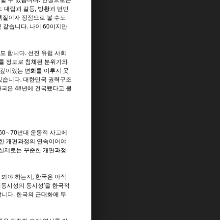
 대립과 갈등, 방황과 번민
 특질이자 장점으로 볼 수도
 같습니다. 나이 60이지만
도 합니다. 선진 유럽 사회
모를 정도로 침체된 분위기와
 깊이있는 변화를 이루지 못
있습니다. 대한민국 권력구조
국은 48년에 건국됐다고 볼
60∼70년대 운동적 사고에
단한 개편과정의 연속이어야
 실제로는 꾸준한 개편과정
봐야 하는지, 한국은 아직
비동시성의 동시성’을 한국적
니다. 한국의 근대화에 무