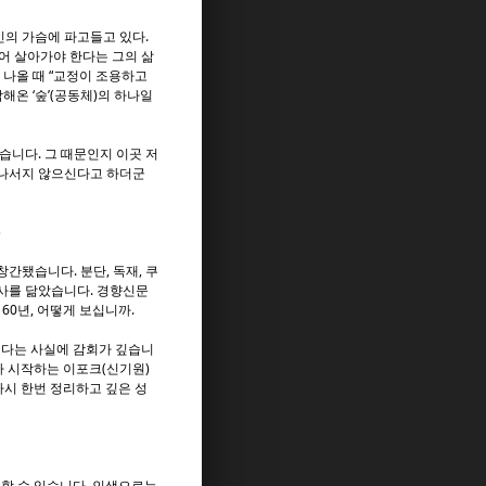
인의 가슴에 파고들고 있다.
불어 살아가야 한다는 그의 삶
나올 때 “교정이 조용하고
해온 ‘숲’(공동체)의 하나일
습니다. 그 때문인지 이곳 저
 나서지 않으신다고 하더군
)
간됐습니다. 분단, 독재, 쿠
역사를 닮았습니다. 경향신문
60년, 어떻게 보십니까.
냈다는 사실에 감회가 깊습니
가 시작하는 이포크(신기원)
다시 한번 정리하고 깊은 성
할 수 있습니다. 인생으로는