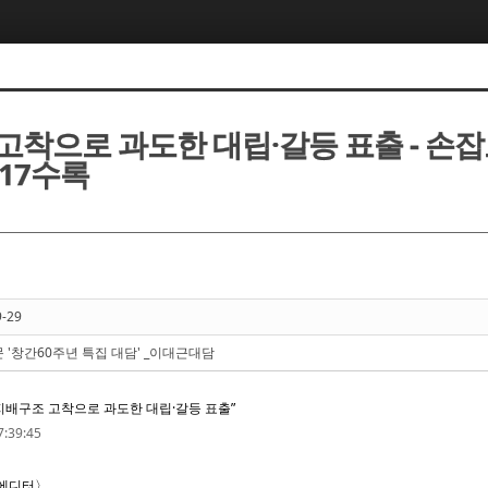
고착으로 과도한 대립·갈등 표출 - 손
017수록
9-29
 '창간60주년 특집 대담' _이대근대담
 “지배구조 고착으로 과도한 대립·갈등 표출”
:39:45
제에디터〉