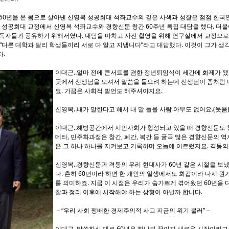
60년을 온 몸으로 살아낸 신영복 성공회대 석좌교수의 깊은 사색과 성찰은 점점 한국
동 성공회대 교정에서 신영복 석좌교수와 경향신문 창간 60주년 특집 대담을 했다. 더
독자들과 공유하기 위해서였다. 대담을 마치고 사진 촬영을 위해 연구실에서 교정으로 
“다른 대학과 달리 학생들끼리 서로 다 알고 지냅니다”라고 대답했다. 이것이 그가 생각
다.
이대근‥얼마 전에 콘서트를 겸한 정년퇴임식이 세간에 화제가 됐
곳에서 선생님을 모셔서 말씀을 들으려 하는데 선생님이 좀처럼
요. 가끔은 사회적 발언도 해주셔야지요.
신영복‥내가 말한다고 해서 내 말 들을 사람 아무도 없어요.(웃음
이대근‥해방공간에서 시민사회가 형성되고 있을 때 경향신문도 창
데타, 민주화과정은 창간, 폐간, 복간 등 굴곡 많은 경향신문의 
은 그 하나 하나를 지켜보고 기록하며 오늘에 이르렀지요. 격동의 
신영복‥경향신문과 격동의 우리 현대사가 60년 같은 시절을 보
다. 흔히 60년이라 하면 한 개인의 일생에서도 회갑이라 다시 뭔
를 의미하죠. 지금 이 시점은 우리가 숨가쁘게 겪어왔던 60년을 
찰과 정리 이후에 시작해야 하는 상황이 아닐까 합니다.
－“우리 사회 팽배한 경제주의적 사고 지금의 위기 불러”－
이대근‥말씀하신 대로 60년은 하나의 끝이자 새로운 시작이라고 