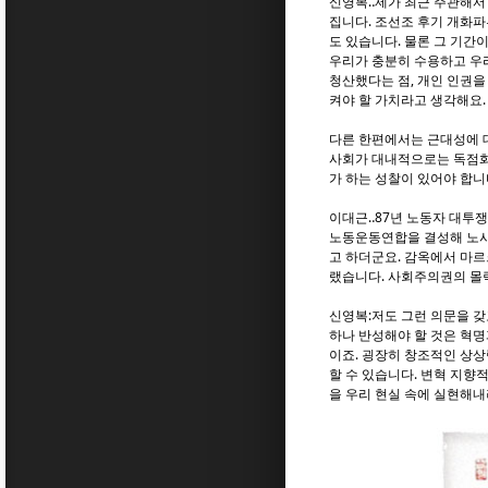
신영복‥제가 최근 주관해서
집니다. 조선조 후기 개화파
도 있습니다. 물론 그 기
우리가 충분히 수용하고 우
청산했다는 점, 개인 인권을
켜야 할 가치라고 생각해요.
다른 한편에서는 근대성에 
사회가 대내적으로는 독점화
가 하는 성찰이 있어야 합니
이대근‥87년 노동자 대투쟁
노동운동연합을 결성해 노사
고 하더군요. 감옥에서 마르
랬습니다. 사회주의권의 몰
신영복:저도 그런 의문을 갖
하나 반성해야 할 것은 혁명
이죠. 굉장히 창조적인 상
할 수 있습니다. 변혁 지향
을 우리 현실 속에 실현해