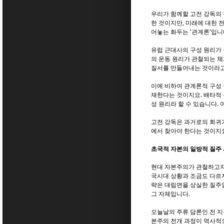
우리가 함께할 고전 강독의 
한 것이지만, 미래에 대한 
어놓는 화두는 '관계론'입니
유럽 근대사의 구성 원리가 
의 운동 원리가 관철되는 
질서를 만들어내는 것이라고
이에 비하여 관계론적 구성
재한다는 것이지요. 배타적
성 원리라 할 수 있습니다.
고전 강독은 과거로의 회귀가
에서 찾아야 한다는 것이지
초국적 자본의 일방적 질주 
현대 자본주의가 관철하고자
국시대 상황과 조금도 다르지
략은 대립면을 상실한 질주
그 자체입니다.
오늘날의 주류 담론인 전 지
본주의 전개 과정이 역사적