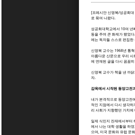
[프레시안 신영복/성공회대 
로 묶여 나왔다.
성공회대학교에서 10여 년째
동을 주며 큰 화제가 됐었다
에는 독자들 스스로 편집한
신영복 교수는 1968년 통
아름다운 산문으로 우리 사회
에 연재된 글을 다시 꼼꼼히
신영복 교수가 책을 낸 까닭
자.
감옥에서 시작된 동양고전
내가 본격적으로 동양고전에 
적인 지점에서 다시 생각하게
리 사회가 지향했던 가치에
일제 식민지 잔재에서부터 해
에서 나는 대학 생활을 하였
으며, 미국 문화와 유럽 문