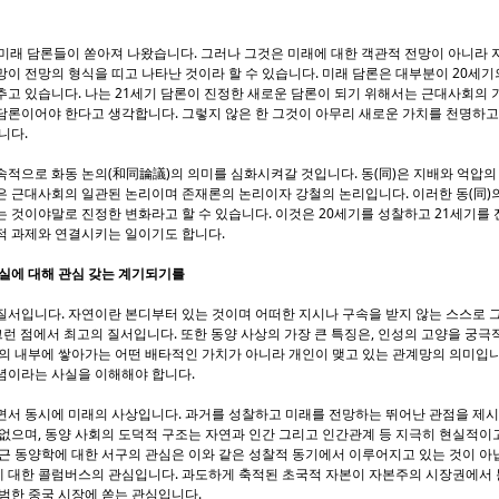
 미래 담론들이 쏟아져 나왔습니다. 그러나 그것은 미래에 대한 객관적 전망이 아니라 
이 전망의 형식을 띠고 나타난 것이라 할 수 있습니다. 미래 담론은 대부분이 20세기
고 있습니다. 나는 21세기 담론이 진정한 새로운 담론이 되기 위해서는 근대사회의 
담론이어야 한다고 생각합니다. 그렇지 않은 한 그것이 아무리 새로운 가치를 천명하고
니다.
적으로 화동 논의(和同論議)의 의미를 심화시켜갈 것입니다. 동(同)은 지배와 억압의
 근대사회의 일관된 논리이며 존재론의 논리이자 강철의 논리입니다. 이러한 동(同)의 
 것이야말로 진정한 변화라고 할 수 있습니다. 이것은 20세기를 성찰하고 21세기를
적 과제와 연결시키는 일이기도 합니다.
현실에 대해 관심 갖는 계기되기를
서입니다. 자연이란 본디부터 있는 것이며 어떠한 지시나 구속을 받지 않는 스스로 그러한 
그런 점에서 최고의 질서입니다. 또한 동양 사상의 가장 큰 특징은, 인성의 고양을 궁극
의 내부에 쌓아가는 어떤 배타적인 가치가 아니라 개인이 맺고 있는 관계망의 의미입니
념이라는 사실을 이해해야 합니다.
면서 동시에 미래의 사상입니다. 과거를 성찰하고 미래를 전망하는 뛰어난 관점을 제시
 없으며, 동양 사회의 도덕적 구조는 자연과 인간 그리고 인간관계 등 지극히 현실적
근 동양학에 대한 서구의 관심은 이와 같은 성찰적 동기에서 이루어지고 있는 것이 아
 대한 콜럼버스의 관심입니다. 과도하게 축적된 초국적 자본이 자본주의 시장권에서 
범한 중국 시장에 쏟는 관심입니다.