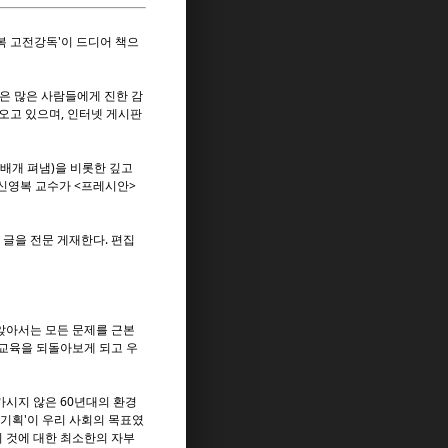
영복 고전강독'이 드디어 책으
글은 많은 사람들에게 진한 감
 오고 있으며, 인터넷 게시판
돌배개 펴냄)을 비롯한 깊고
 신영복 교수가 <프레시안>
글을 전문 게재한다. 편집
앉아서는 모든 문제를 근본
 교육을 되돌아보게 되고 우
가시지 않은 60년대의 환경
 기획'이 우리 사회의 목표였
 것에 대한 최소한의 자부