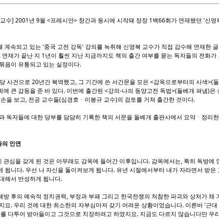
교수] 2001년 9월 <프레시안> 창간과 동시에 시작돼 장장 1백66회가 연재됐던 '신
 계속되고 있는 '중국 고전 강독' 강의를 녹취해 신영복 교수가 직접 감수해 연재한 
. 연재가 끝난 지 1년이 훨씬 지난 지금까지도 책의 출간 여부를 묻는 독자들의 전화가
 묶음이 유통되고 있는 실정이다.
혁당 사건으로 20년간 복역했고, 그 기간에 쓴 서간문을 모은 <감옥으로부터의 사색>(
에 큰 감동을 준 바 있다. 이번에 출간된 <강의-나의 동양고전 독법>(돌베개 펴냄)은
 손을 보고, 전공 교수들(심경호ㆍ이봉규 교수)의 검토를 거쳐 출간한 것이다.
과 독자들에 대한 당부를 담담히 기록한 책의 서문을 돌베개 출판사에서 요약ㆍ정리한 
과의 인연
관심을 갖게 된 것은 아무래도 감옥에 들어간 이후입니다. 감옥에서는, 특히 독방에 
 됩니다. 우선 나 자신을 돌이켜보게 됩니다. 유년 시절에서부터 내가 자라면서 받은
 대해서 반성하게 됩니다.
방 후의 예속적 정치권력, 부정과 부패 그리고 한국전쟁의 처참한 파괴와 상처가 채 
지요. 우리 것에 대한 최소한의 자부심마저 갖기 어려운 상황이었습니다. 이른바 '근대
화를 다투어 받아들이고 그것으로 치장하려고 하였지요. 지금도 다르지 않습니다만 우리