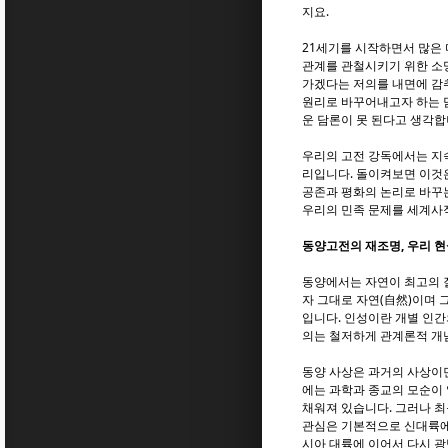
지요.
21세기를 시작하면서 많은
관계를 관철시키기 위한 소망
가겠다는 저의를 내면에 감추
원리로 바꾸어내고자 하는 
운 담론이 못 된다고 생각합
우리의 고전 강독에서는 지속
리입니다. 돌이켜보면 이것은
공존과 평화의 논리로 바꾸는
우리의 민족 문제를 세계사
동양고전의 재조명, 우리 
동양에서는 자연이 최고의 질
자 그대로 자연(自然)이며 
입니다. 인성이란 개별 인간
의는 철저하게 관계론적 개
동양 사상은 과거의 사상이
에는 과학과 종교의 모순이
채워져 있습니다. 그러나 최
관심은 기본적으로 신대륙에
시아 대륙에 이어서 다시 광