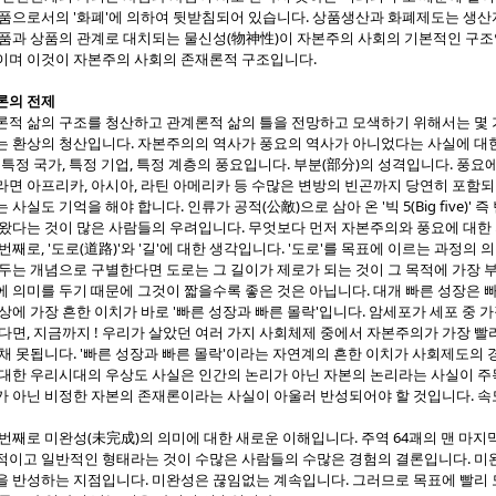
상품으로서의 '화폐'에 의하여 뒷받침되어 있습니다. 상품생산과 화폐제도는 생산
상품과 상품의 관계로 대치되는 물신성(物神性)이 자본주의 사회의 기본적인 구조
이며 이것이 자본주의 사회의 존재론적 구조입니다.
론의 전제
론적 삶의 구조를 청산하고 관계론적 삶의 틀을 전망하고 모색하기 위해서는 몇 
는 환상의 청산입니다. 자본주의의 역사가 풍요의 역사가 아니었다는 사실에 대
 특정 국가, 특정 기업, 특정 계층의 풍요입니다. 부분(部分)의 성격입니다. 풍
라면 아프리카, 아시아, 라틴 아메리카 등 수많은 변방의 빈곤까지 당연히 포함되
 사실도 기억을 해야 합니다. 인류가 공적(公敵)으로 삼아 온 '빅 5(Big five)' 즉
 왔다는 것이 많은 사람들의 우려입니다. 무엇보다 먼저 자본주의와 풍요에 대한
째로, '도로(道路)'와 '길'에 대한 생각입니다. '도로'를 목표에 이르는 과정의 
두는 개념으로 구별한다면 도로는 그 길이가 제로가 되는 것이 그 목적에 가장 
 의미를 두기 때문에 그것이 짧을수록 좋은 것은 아닙니다. 대개 빠른 성장은 
상에 가장 흔한 이치가 바로 '빠른 성장과 빠른 몰락'입니다. 암세포가 세포 중
다면, 지금까지 ! 우리가 살았던 여러 가지 사회체제 중에서 자본주의가 가장 빨
채 못됩니다. '빠른 성장과 빠른 몰락'이라는 자연계의 흔한 이치가 사회제도의
 대한 우리시대의 우상도 사실은 인간의 논리가 아닌 자본의 논리라는 사실이 주
가 아닌 비정한 자본의 존재론이라는 사실이 아울러 반성되어야 할 것입니다. 속
째로 미완성(未完成)의 의미에 대한 새로운 이해입니다. 주역 64괘의 맨 마지
적이고 일반적인 형태라는 것이 수많은 사람들의 수많은 경험의 결론입니다. 
을 반성하는 지점입니다. 미완성은 끊임없는 계속입니다. 그러므로 목표에 빨리 