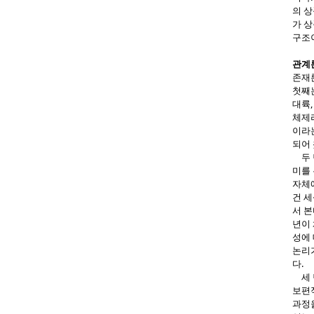
의 
가 
구조
관계
존재
첫째
대륙,
체제
이라는
되어
두 번
미를 
자체에
건 세
서 본
년이 
성에
논리
다.
세 번
보편
과정