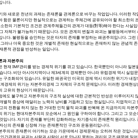
입니다.
세기와 새로운 천년의 과제는 존재론을 관계론으로 바꾸는 작업입니다. 이러한 작
야 함은 물론이지만 현실적으로는 관계하는 주체간에 공유되어야 할 최소한의 
 최소한의 기본적인 조건은 관계주체들간의 관계가 대등(對等)해야 한다는 사실
 그 자체가 불가능하기 때문입니다. 모든 관계의 변질과 파괴는 불평등에서부터
입니다. 불평등을 승인하는 것은 타자의 존재를 부정하는 패권주의입니다. 그런
. 그러나 더욱 중요한 것은 개별적 존재란 현실적으로는 존재하지 않는 관념적 
존재론적 관점을 반성하는 일입니다.
론과 자본주의
은 현재 IMF관리를 받는 경제적 위기를 겪고 있습니다. 한국뿐만이 아니라 일
있습니다. 비단 아시아지역이나 제3세계의 경제뿐만 아니라 유럽경제 역시 실업
는 구조화되어 있습니다. 유일한 패권국인 미국의 경제 역시 이러한 위기가 내
 세계경제의 위기는 자본주의경제 그 자체의 구조적 문제입니다. 이러한 경제현
의 고유의 현상이기 때문입니다.
에도 불구하고 자본주의의 구조적 실상에 대한 근본적인 반성은 이루어지지 않
 개별적 증상에 매달리는 노력의 낭비를 거듭하고 있는 현실입니다. 지엽적이고 
고의 전환을 하지 않는 한 거대한 인적 물적 파괴를 반복해 온 지금까지의 자본
의 위기는 현대자본주의의 모순에서 그 원인을 구하여야 합니다. 그리고 그 모
것입니다. 자기의 존재를 부단히 강화하려는 자기증식의 존재론적 원리입니다. 경
 자신의 존재를 신장해 가는 존재론적인 구조와 운동원리입니다.
주의의 존재론이 야기하는 모순 가운데에서 경제문제는 오히려 작은 것입니다.
 인간관계의 파괴는 사람과 사람이 서로 만나지 못하는 격리의 구조 때문에 일어나