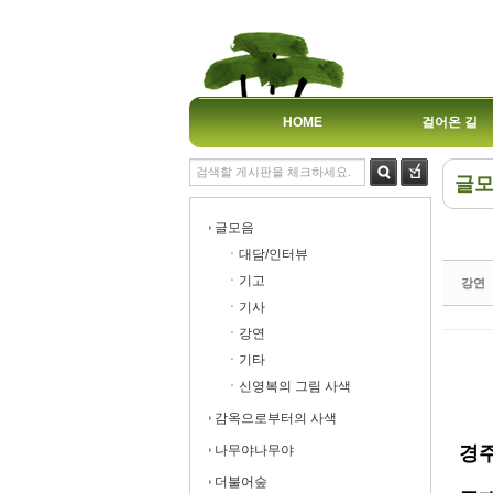
HOME
걸어온 길
글
Sk
Sk
글모음
ㆍ대담/인터뷰
ㆍ기고
강연
ㆍ기사
ㆍ강연
Sk
Sk
ㆍ기타
ㆍ신영복의 그림 사색
감옥으로부터의 사색
경주
나무야나무야
더불어숲