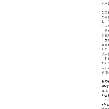
있다
실크
첫째는
입니다
아니
둘째
창조의
셋째
늘날
치의 
없다
강철
자기에
입니
병(尖
경주
20세
에 타
사실
이러
6촌