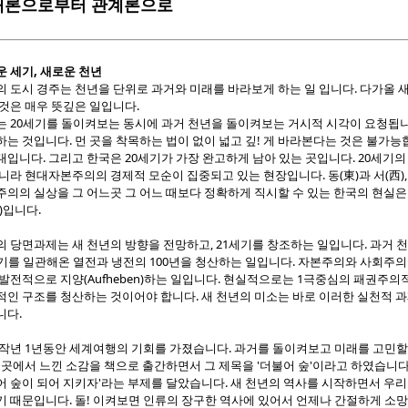
재론으로부터 관계론으로
운
세기, 새로운
천년
의 도시 경주는 천년을 단위로 과거와 미래를 바라보게 하는 일 입니다. 다가올
것은 매우 뜻깊은 일입니다.
는 20세기를 돌이켜보는 동시에 과거 천년을 돌이켜보는 거시적 시각이 요청됩니
는 것입니다. 먼 곳을 착목하는 법이 없이 넓고 깊! 게 바라본다는 것은 불가능
대입니다. 그리고 한국은 20세기가 가장 완고하게 남아 있는 곳입니다. 20세기
니라 현대자본주의의 경제적 모순이 집중되고 있는 현장입니다. 동(東)과 서(西), 
의의 실상을 그 어느곳 그 어느 때보다 정확하게 직시할 수 있는 한국의 현실은
)입니다.
 당면과제는 새 천년의 방향을 전망하고, 21세기를 창조하는 일입니다. 과거 
기를 일관해온 열전과 냉전의 100년을 청산하는 일입니다. 자본주의와 사회주의
 발전적으로 지양(Aufheben)하는 일입니다. 현실적으로는 1극중심의 패권
인 구조를 청산하는 것이어야 합니다. 새 천년의 미소는 바로 이러한 실천적 과제
니다.
 작년 1년동안 세계여행의 기회를 가졌습니다. 과거를 돌이켜보고 미래를 고민할
그곳에서 느낀 소감을 책으로 출간하면서 그 제목을 '더불어 숲'이라고 하였습니다
어 숲이 되어 지키자'라는 부제를 달았습니다. 새 천년의 역사를 시작하면서 우
기 때문입니다. 돌! 이켜보면 인류의 장구한 역사에 있어서 언제나 간절하게 소망