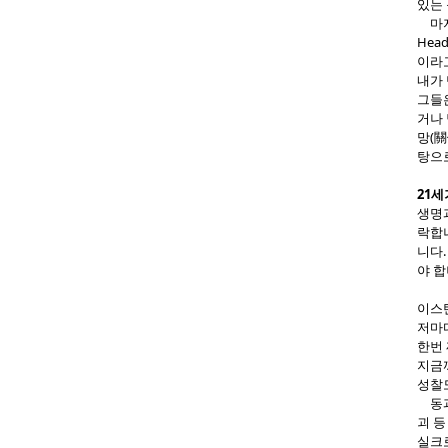
있는
마지막
He
이라
내가 
그들
거나 
망(
탕으로
21
생명
락합
니다.
야 합
이스
저마다
한번 
지금
성찰도
동과
괴 
실크