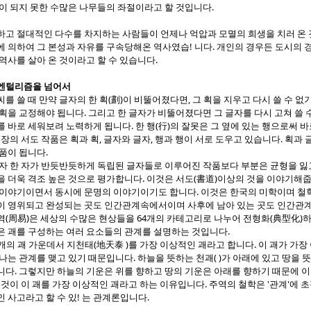
이 되지 못한 수많은 나무들의 좌절이라고 할 것입니다.
하고 절대적인 다수를 차지하는 사람들이 언제나 억압과 모멸의 희생을 치러 온 
에 의하여 그 본성과 자유를 구속당해온 역사였습! 니다. 개인의 경우든 도시의 
역사를 살아 온 것이라고 할 수 있습니다.
엔털리즘을
넘어서
를 쓸 때 만약 글자의 한 획(劃)이 비뚤어졌다면, 그 획을 지우고 다시 쓸 수 없
획을 교정해야 됩니다. 그리고 한 글자가 비뚤어졌다면 그 글자를 다시 고쳐 쓸 수
 바로 세워보려 노력하게 됩니다. 한 행(行)의 잘못은 그 옆에 있는 행으로써 
 장의 서도 작품은 획과 획, 글자와 글자, 행과 행이 서로 도우고 있습니다. 획
품이 됩니다.
자 한 자가 반듯반듯하게 독립된 글자들로 이루어진 작품보다 부분은 균형을 잃
을 더욱 격조 높은 것으로 평가합니다. 이것은 서도(書道)이상의 것을 이야기해
 이야기이면서 동시에 문명의 이야기이기도 합니다. 이것은 한국의 미학이며 철
 영위되고 완성되는 곳도 인간관계속에서이며 사후에 남아 있는 곳도 인간관계
(周易)은 세상의 수많은 현상들을 64개의 카테고리로 나누어 전형화(典型化)하
은 괘를 구성하는 여러 요소들의 관계를 설명하는 것입니다.
의 괘 가운데서 지천태(地天泰 )를 가장 이상적인 괘라고 합니다. 이 괘가 가장
나는 관계를 맺고 있기 때문입니다. 하늘을 뜻하는 천괘( )가 아래에 있고 땅을 뜻하
니다. 그렇지만 하늘의 기운은 위를 향하고 땅의 기운은 아래를 향하기 때문에 
이것이 이 괘를 가장 이상적인 괘라고 하는 이유입니다. 주역의 철학은 '관계'에 
 사고라고 할 수 있! 는 관계론입니다.