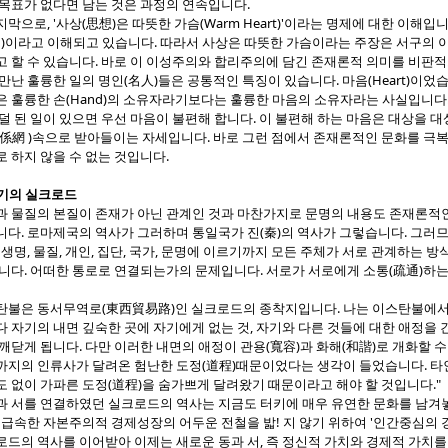
 목표가 없다면 남는 것은 과정의 연속입니다.
으로, '사상(思想)은 따뜻한 가슴(Warm Heart)'이라는 명제에 대한 이해입
ad)이라고 이해되고 있습니다. 따라서 사상은 따뜻한 가슴이라는 주장은 서구의
고 할 수 있습니다. 바로 이 이성주의와 합리주의에 담긴 존재론적 의미를 비판
만난 훌륭한 일의 명인(名人)들은 공통적인 특징이 있습니다. 마음(Heart)이었
은 훌륭한 손(Hand)의 소유자라기보다는 훌륭한 마음의 소유자라는 사실입니다.
덜 된 일이 있으면 우선 마음이 불편해 합니다. 이 불편해 하는 마음은 대상을 
關係網 )속으로 받아들이는 자세입니다. 바로 그런 점에서 존재론적인 문화를 극
 하지 않을 수 없는 것입니다.
세기의 실크로드
과 물질의 본질이 존재가 아닌 관계인 것과 마찬가지로 문명의 내용도 존재론적인
니다. 로마제국의 역사가 그러하며 통일국가 진(秦)의 역사가 그렇습니다. 그러
 생명, 물질, 개인, 집단, 국가, 문명에 이르기까지 모든 주체가 서로 관계하는
니다. 어떠한 통로로 연결되는가의 문제입니다. 서로가 서로에게 소통(疏通)하는 
탄불은 동서무역로(東西貿易路)인 실크로드의 종착지입니다. 나는 이스탄불에서 
 자기의 내면 깊숙한 곳에 자기에게 없는 것, 자기와 다른 것들에 대한 애정을
깨닫게 됩니다. 다만 이러한 내면의 애정이 관용(寬容)과 화해(和諧)로 개화할 
까지의 인류사가 달려온 험난한 도정(道程)때문이었다는 생각이 들었습니다. 타
 없이 가파른 도정(道程)을 숨가쁘게 달려왔기 때문이라고 해야 할 것입니다."
 서를 연결하였던 실크로드의 역사는 지금도 터키에 매우 유연한 문화를 남겨놓
등 급속한 자본주의적 경제성장의 어두운 전철을 밟! 지 않기 위하여 '인간중심의
로드의 역사를 이어받아 이제는 새로운 동과 서, 즉 정신적 가치와 경제적 가치