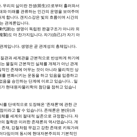
. 우리의 삶이란 전생(前生)으로부터 흘러와서
재와 미래를 관류하는 인간의 운명을 보여주며
생각하게 합니다. 갠지스강은 빛의 흐름이며 시간의
키는 관계론입니다.
代謝)는 생명이 독립된 완결구조가 아니라 외
製)도 마 찬가지입니다. 자기(自己)가 자기 아
 관계입니다. 생명은 곧 관계성의 총체입니다.
물질관과 세계관을 근본적으로 반성하게 하기에
세계는 물질의 근본적인 실체를 개체가 아닌 관계
물질적인 존재에 머무는 것이 아니라 물리적인 상
태를 변화시키는 운동을 하고 있음을 입증하고
음을 승인하는 단계에 이르고 있습니다. . 일
계가 현대원자물리학의 첨단을 점하고 있습니
서를 단색적으로 도장해온 '존재론'에 관한 근
점이라고 할 수 있습니다. 존재론은 분(分)과
실체를 세계의 절대적 실존으로 규정합니다. 자
의 철학은 이러한 존재론의 역사였습니다. 개
는 존재, 강철처럼 무겁고
강한 존재로 키워가려
 패러다임이며 동시에 현대자본주의의 기본적인