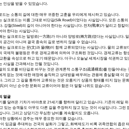
는 인상을 받을 수 있었습니다.
로드는 소통의 길에 대한 매우 귀중한 교훈을 우리에게 제시하고 있습니다.
 실크로드는 이름 그대로 비단길(Silk Road)이었다는 사실입니다. 모든 소통의 
. 강철(Steel)의 길이 아니어야 한다는 사실입니다. 전차(戰車)가 달리고 창칼이 
어야 한다는 사실입니다.
는 실크로드는 일방로(一方路)가 아니라 양방로(兩方路)였다는 사실입니다. 일
 공간이 아니며 결국 종속의 길로 변하지 않을 수 없습니다.
는 실크로드는 문(文)과 물(物)이 함께 교류되었다는 사실입니다. 물의 교류보
의 국제적 불평등은 주로 경제교류에 의하여 구조화된 것입니다. 경제교류는 항상
교환을 속성으로 하고 있기 때문입니다. 더구나 오늘날 세계시장을 석권하고 있는
는 사실을 간과해서는 안될 것입니다.
의 도로를 비단길로 바꾸는 것은 관계론적 소통구조(疏通構造)를 만들어내는 
게 없는 것에 대한 애정에 솔직하고 상대방을 배우려는 관용에 충실할 때 이 강
다. 그리고 그 길을 통하여 교류되는 것은 모름지기 상품의 형태를 띠지 않는 
兵)이 아닌 순수한 문화의 교류이어야 함은 더 말할 나위도 없습니다.
의 얼굴
기를 달려온 기차가 바야흐로 21세기를 향하여 달리고 있습니다. 기존의 레일 
고 있는 승객들도 아무도 다른 길을 주장하지 않고 있는 것이 사실입니다. 그런
입니다. 그리고 상당기간 무심한 낭비를 계속할지도 모릅니다.
한 상황에서 경주는 매우 중요한 의미를 갖습니다.
장이 임금을 추대하는 건국의 설화가 그렇고, 화백제도가 비록 귀족연합의 좁은