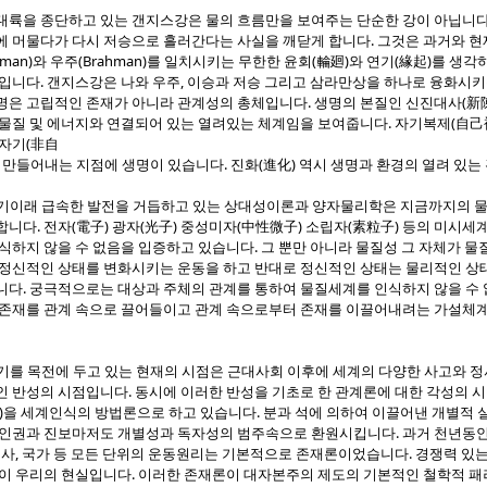
대륙을 종단하고 있는 갠지스강은 물의 흐름만을 보여주는 단순한 강이 아닙니다
에 머물다가 다시 저승으로 흘러간다는 사실을 깨닫게 합니다. 그것은 과거와
현
tman)와 우주(Brahman)를 일치시키는 무한한 윤회(輪廻)와 연기(緣起)를 
띠입니다. 갠지스강은 나와 우주, 이승과 저승 그리고 삼라만상을 하나로 융화시
은 고립적인 존재가 아니라 관계성의 총체입니다. 생명의 본질인 신진대사(新陳
물질 및 에너지와 연결되어 있는 열려있는 체계임을 보여줍니다. 자기복제(自己複
비자기(非自
 만들어내는 지점에 생명이 있습니다. 진화(進化) 역시 생명과 환경의 열려 있는
세기이래 급속한 발전을 거듭하고 있는 상대성이론과 양자물리학은 지금까지의 
니다. 전자(電子) 광자(光子) 중성미자(中性微子) 소립자(素粒子) 등의 미시
식하지 않을 수 없음을 입증하고 있습니다. 그 뿐만 아니라 물질성 그 자체가 
 정신적인 상태를 변화시키는 운동을 하고 반대로 정신적인 상태는 물리적인 상
다. 궁극적으로는 대상과 주체의 관계를 통하여 물질세계를 인식하지 않을 수 없
 존재를 관계 속으로 끌어들이고 관계 속으로부터 존재를 이끌어내려는 가설체
기를 목전에 두고 있는 현재의 시점은 근대사회 이후에 세계의 다양한 사고와 정
 반성의 시점입니다. 동시에 이러한 반성을 기초로 한 관계론에 대한 각성의 시
析)을 세계인식의 방법론으로 하고 있습니다. 분과 석에 의하여 이끌어낸 개별적 
 인권과 진보마저도 개별성과 독자성의 범주속으로 환원시킵니다. 과거 천년동안
회사, 국가 등 모든 단위의 운동원리는 기본적으로 존재론이었습니다. 경쟁력 있
것이 우리의 현실입니다. 이러한 존재론이 대자본주의 제도의 기본적인 철학적