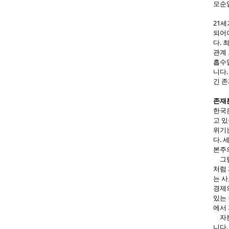
모순
21
되어
다.
관계
흡수
니다
긴 
존재
한국
고 
위기
다.
본주
그럼
처럼
는 사
경제
있는 
에서
자본
니다.