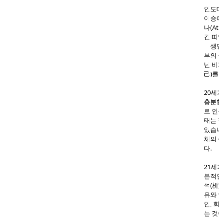
인도
이승
나(A
긴 
생명
부의 
닌 
己)를
20
충분합
로 인
태는
있습니
체의
다.
21세
본적인
석(
유와
인, 
는 