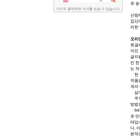
로 숲
이미지 클릭하면 저서를 보실 수 있습니다.
선량
집단
러한 
오리
붓글씨
어진 
글자를
진 한
는 작
한 
작품
계의
삶이
주역
방법
64개
로 만
태입
다. 
본적인