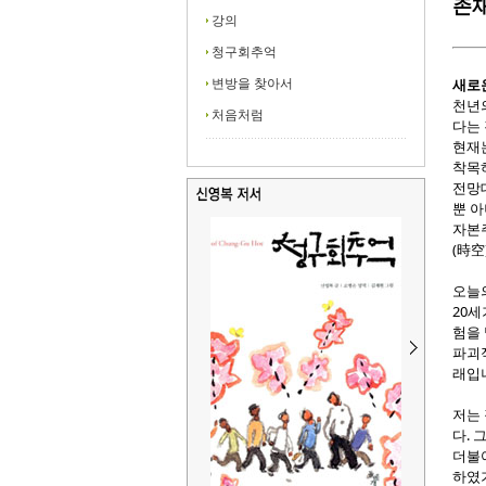
존
강의
청구회추억
새로
변방을 찾아서
천년
처음처럼
다는 
현재
착목하
전망
뿐 아
자본주
(時空
오늘의
20세
험을
파괴적
래입
저는
다. 
더불
하였