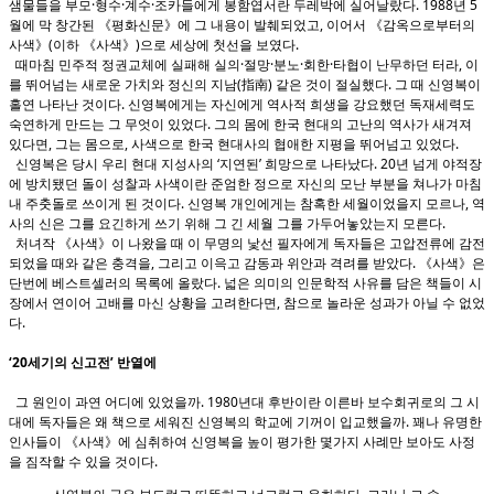
샘물들을 부모·형수·계수·조카들에게 봉함엽서란 두레박에 실어날랐다. 1988년 5
월에 막 창간된 《평화신문》에 그 내용이 발췌되었고, 이어서 《감옥으로부터의
사색》(이하 《사색》)으로 세상에 첫선을 보였다.
때마침 민주적 정권교체에 실패해 실의·절망·분노·회한·타협이 난무하던 터라, 이
를 뛰어넘는 새로운 가치와 정신의 지남(指南) 같은 것이 절실했다. 그 때 신영복이
홀연 나타난 것이다. 신영복에게는 자신에게 역사적 희생을 강요했던 독재세력도
숙연하게 만드는 그 무엇이 있었다. 그의 몸에 한국 현대의 고난의 역사가 새겨져
있다면, 그는 몸으로, 사색으로 한국 현대사의 협애한 지평을 뛰어넘고 있었다.
신영복은 당시 우리 현대 지성사의 ‘지연된’ 희망으로 나타났다. 20년 넘게 야적장
에 방치됐던 돌이 성찰과 사색이란 준엄한 정으로 자신의 모난 부분을 쳐나가 마침
내 주춧돌로 쓰이게 된 것이다. 신영복 개인에게는 참혹한 세월이었을지 모르나, 역
사의 신은 그를 요긴하게 쓰기 위해 그 긴 세월 그를 가두어놓았는지 모른다.
처녀작 《사색》이 나왔을 때 이 무명의 낯선 필자에게 독자들은 고압전류에 감전
되었을 때와 같은 충격을, 그리고 이윽고 감동과 위안과 격려를 받았다. 《사색》은
단번에 베스트셀러의 목록에 올랐다. 넓은 의미의 인문학적 사유를 담은 책들이 시
장에서 연이어 고배를 마신 상황을 고려한다면, 참으로 놀라운 성과가 아닐 수 없었
다.
‘20세기의 신고전’ 반열에
그 원인이 과연 어디에 있었을까. 1980년대 후반이란 이른바 보수회귀로의 그 시
대에 독자들은 왜 책으로 세워진 신영복의 학교에 기꺼이 입교했을까. 꽤나 유명한
인사들이 《사색》에 심취하여 신영복을 높이 평가한 몇가지 사례만 보아도 사정
을 짐작할 수 있을 것이다.