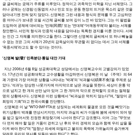
글 글씨체는 궁체가 주류를 이루었다. 정적이고 귀족적인 미학을 지닌 서체였다. 그
러나 궁체는 신경림·신동엽의 시나 민요 또는 운동 현장의 뜨거운 목소리 같은 것을
담아내기엔 전혀 맞지 않았다. 신영복은 그런 내용과 형식의 문제를 두고 고심하던
중 어머니가 보내준 모필 서간체 글씨를 보며 깊이 느낀 바 있었다. 그는 이 필법을
도입하여 궁체에 대비되는 ‘민체(民體)’ 또는 ‘연대체’·‘어깨동무체’라 불리는 서체를
창안했다. 서민적 형식과 민중적 내용을 담아내는 독특한 경지를 이룬 것이다. 서예
는 인간 그 자체를 의미한다고들 한다. 그렇다면 신영복의 글씨에서 또 하나 빼놓을
수 없는 것은 그의 서체가 20년의 감옥살이와 무관할 리 없다는 데서 그의 서체를
‘옥중서체’라고도 할 수 있다는 것이다.
‘신영복 발(發)’ 민족분단·통일 대안 기대
지난 2006년 6월 8일 성공회대학교 성당에서는 신영복교수의 고별강의가 있었
다. 17년간의 성공회대학교 교수생활을 마감하면서 신영복은 이 날 《주역》의 64
괘 가운데 가장 어려운 상황을 나타내는 ‘박괘’의 ‘석과불식(碩果不食)’을 주제로 삼
았다. ‘석과’는 앙상한 나뭇가지에 마지막으로 남은 과실을 뜻한다. 세상이 온통 악
으로 넘치고 한 개의 선만 남아 있어 그 한 개마저 악으로 전락할지 모르는 절체절
명의 상황에서다. 신영복은 이런 상황에서 “씨과실은 먹히지 않는다”며, “절망이 곧
희망의 기회”라고 한국사회를 진단했다.
신영복은 이 날 “WTO·IMF·FTA로 상징되는 세계화의 물결로 모든 것을 빼앗기는
위기상황이 박괘를 연상시키지만, 마지막 과실의 씨가 이듬해 봄에 새싹이 되어 땅
을 밟고 일어서듯 진정한 희망찾기에 나서야 한다”고 강조했다. 이어 그는 “무엇보
다 먼저 해야 할 일은 거품이 걷히고 난 후의 우리 경제의 모습과 함께 우리 삶을 돌
이켜 봐야 한다”며 “엄청난 외세에 떠밀리고 불의의 폭력에 가위눌리며 숨가쁘게
달려온 우리의 역사를 되돌아 봐야 한다”고 했다.