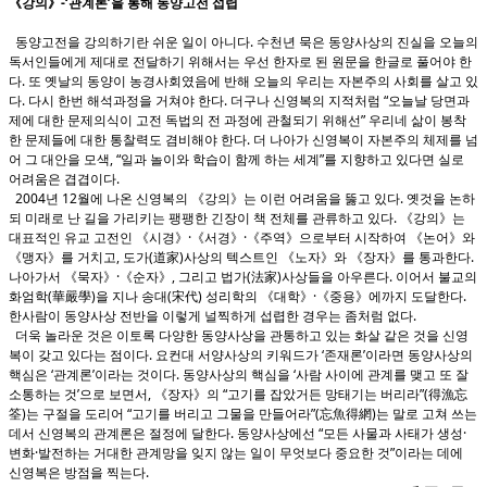
《강의》-‘관계론’을 통해 동양고전 섭렵
동양고전을 강의하기란 쉬운 일이 아니다. 수천년 묵은 동양사상의 진실을 오늘의
독서인들에게 제대로 전달하기 위해서는 우선 한자로 된 원문을 한글로 풀어야 한
다. 또 옛날의 동양이 농경사회였음에 반해 오늘의 우리는 자본주의 사회를 살고 있
다. 다시 한번 해석과정을 거쳐야 한다. 더구나 신영복의 지적처럼 “오늘날 당면과
제에 대한 문제의식이 고전 독법의 전 과정에 관철되기 위해선” 우리네 삶이 봉착
한 문제들에 대한 통찰력도 겸비해야 한다. 더 나아가 신영복이 자본주의 체제를 넘
어 그 대안을 모색, “일과 놀이와 학습이 함께 하는 세계”를 지향하고 있다면 실로
어려움은 겹겹이다.
2004년 12월에 나온 신영복의 《강의》는 이런 어려움을 뚫고 있다. 옛것을 논하
되 미래로 난 길을 가리키는 팽팽한 긴장이 책 전체를 관류하고 있다. 《강의》는
대표적인 유교 고전인 《시경》·《서경》·《주역》으로부터 시작하여 《논어》와
《맹자》를 거치고, 도가(道家)사상의 텍스트인 《노자》와 《장자》를 통과한다.
나아가서 《묵자》·《순자》, 그리고 법가(法家)사상들을 아우른다. 이어서 불교의
화엄학(華嚴學)을 지나 송대(宋代) 성리학의 《대학》·《중용》에까지 도달한다.
한사람이 동양사상 전반을 이렇게 널찍하게 섭렵한 경우는 좀처럼 없다.
더욱 놀라운 것은 이토록 다양한 동양사상을 관통하고 있는 화살 같은 것을 신영
복이 갖고 있다는 점이다. 요컨대 서양사상의 키워드가 ‘존재론’이라면 동양사상의
핵심은 ‘관계론’이라는 것이다. 동양사상의 핵심을 ‘사람 사이에 관계를 맺고 또 잘
소통하는 것’으로 보면서, 《장자》의 “고기를 잡았거든 망태기는 버리라”(得漁忘
筌)는 구절을 도리어 “고기를 버리고 그물을 만들어라”(忘魚得網)는 말로 고쳐 쓰는
데서 신영복의 관계론은 절정에 달한다. 동양사상에선 “모든 사물과 사태가 생성·
변화·발전하는 거대한 관계망을 잊지 않는 일이 무엇보다 중요한 것”이라는 데에
신영복은 방점을 찍는다.