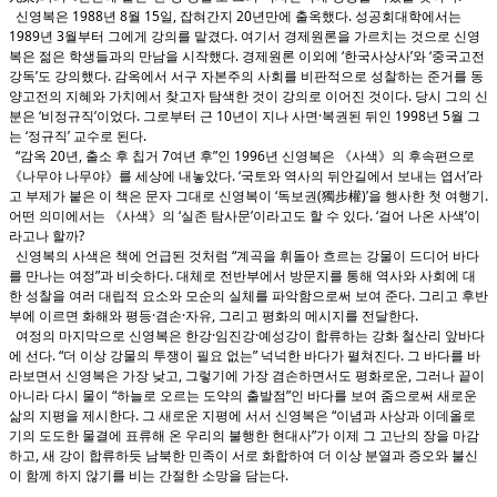
신영복은 1988년 8월 15일, 잡혀간지 20년만에 출옥했다. 성공회대학에서는
1989년 3월부터 그에게 강의를 맡겼다. 여기서 경제원론을 가르치는 것으로 신영
복은 젊은 학생들과의 만남을 시작했다. 경제원론 이외에 ‘한국사상사’와 ‘중국고전
강독’도 강의했다. 감옥에서 서구 자본주의 사회를 비판적으로 성찰하는 준거를 동
양고전의 지혜와 가치에서 찾고자 탐색한 것이 강의로 이어진 것이다. 당시 그의 신
분은 ‘비정규직’이었다. 그로부터 근 10년이 지나 사면·복권된 뒤인 1998년 5월 그
는 ‘정규직’ 교수로 된다.
“감옥 20년, 출소 후 칩거 7여년 후”인 1996년 신영복은 《사색》의 후속편으로
《나무야 나무야》를 세상에 내놓았다. ‘국토와 역사의 뒤안길에서 보내는 엽서’라
고 부제가 붙은 이 책은 문자 그대로 신영복이 ‘독보권(獨步權)’을 행사한 첫 여행기.
어떤 의미에서는 《사색》의 ‘실존 탐사문’이라고도 할 수 있다. ‘걸어 나온 사색’이
라고나 할까?
신영복의 사색은 책에 언급된 것처럼 “계곡을 휘돌아 흐르는 강물이 드디어 바다
를 만나는 여정”과 비슷하다. 대체로 전반부에서 방문지를 통해 역사와 사회에 대
한 성찰을 여러 대립적 요소와 모순의 실체를 파악함으로써 보여 준다. 그리고 후반
부에 이르면 화해와 평등·겸손·자유, 그리고 평화의 메시지를 전달한다.
여정의 마지막으로 신영복은 한강·임진강·예성강이 합류하는 강화 철산리 앞바다
에 선다. “더 이상 강물의 투쟁이 필요 없는” 넉넉한 바다가 펼쳐진다. 그 바다를 바
라보면서 신영복은 가장 낮고, 그렇기에 가장 겸손하면서도 평화로운, 그러나 끝이
아니라 다시 물이 “하늘로 오르는 도약의 출발점”인 바다를 보여 줌으로써 새로운
삶의 지평을 제시한다. 그 새로운 지평에 서서 신영복은 “이념과 사상과 이데올로
기의 도도한 물결에 표류해 온 우리의 불행한 현대사”가 이제 그 고난의 장을 마감
하고, 새 강이 합류하듯 남북한 민족이 서로 화합하여 더 이상 분열과 증오와 불신
이 함께 하지 않기를 비는 간절한 소망을 담는다.