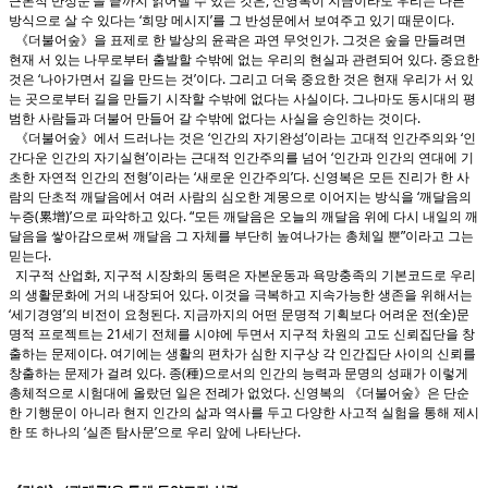
근본적 반성문’을 끝까지 읽어낼 수 있는 것은, 신영복이 지금이라도 우리는 다른
방식으로 살 수 있다는 ‘희망 메시지’를 그 반성문에서 보여주고 있기 때문이다.
《더불어숲》을 표제로 한 발상의 윤곽은 과연 무엇인가. 그것은 숲을 만들려면
현재 서 있는 나무로부터 출발할 수밖에 없는 우리의 현실과 관련되어 있다. 중요한
것은 ‘나아가면서 길을 만드는 것’이다. 그리고 더욱 중요한 것은 현재 우리가 서 있
는 곳으로부터 길을 만들기 시작할 수밖에 없다는 사실이다. 그나마도 동시대의 평
범한 사람들과 더불어 만들어 갈 수밖에 없다는 사실을 승인하는 것이다.
《더불어숲》에서 드러나는 것은 ‘인간의 자기완성’이라는 고대적 인간주의와 ‘인
간다운 인간의 자기실현’이라는 근대적 인간주의를 넘어 ‘인간과 인간의 연대에 기
초한 자연적 인간의 전형’이라는 ‘새로운 인간주의’다. 신영복은 모든 진리가 한 사
람의 단초적 깨달음에서 여러 사람의 심오한 계몽으로 이어지는 방식을 ‘깨달음의
누증(累增)’으로 파악하고 있다. “모든 깨달음은 오늘의 깨달음 위에 다시 내일의 깨
달음을 쌓아감으로써 깨달음 그 자체를 부단히 높여나가는 총체일 뿐”이라고 그는
믿는다.
지구적 산업화, 지구적 시장화의 동력은 자본운동과 욕망충족의 기본코드로 우리
의 생활문화에 거의 내장되어 있다. 이것을 극복하고 지속가능한 생존을 위해서는
‘세기경영’의 비전이 요청된다. 지금까지의 어떤 문명적 기획보다 어려운 전(全)문
명적 프로젝트는 21세기 전체를 시야에 두면서 지구적 차원의 고도 신뢰집단을 창
출하는 문제이다. 여기에는 생활의 편차가 심한 지구상 각 인간집단 사이의 신뢰를
창출하는 문제가 걸려 있다. 종(種)으로서의 인간의 능력과 문명의 성패가 이렇게
총체적으로 시험대에 올랐던 일은 전례가 없었다. 신영복의 《더불어숲》은 단순
한 기행문이 아니라 현지 인간의 삶과 역사를 두고 다양한 사고적 실험을 통해 제시
한 또 하나의 ‘실존 탐사문’으로 우리 앞에 나타난다.