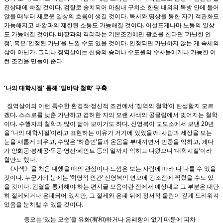
진상태에 빠질 것이다. 검찰로 송치되어 마침내 구치소 한평 내외의 독방 안에 들어
앉을 때부터 새로운 일상의 흐름이 생길 것이다. 독서와 명상을 통한 자기 객관화도
가능해지고 바깥과의 제한된 소통도 가능해질 것이다. 어설프게나마 노동의 일상
도 가능해질 것이다. 바깥과의 격리라는 기본조건에만 괄호를 친다면 ‘가난한 안
정’, 혹은 ‘안정된 가난’을 느낄 수도 있을 것이다. 안정되면 가난하지 않는 게 속세의
삶이 아닌가. 그러나 징역살이는 산중의 승려나 수도원의 수사들에게나 가능한 이
런 조건을 만들어 준다.
‘나의 대학시절’ 통해 ‘밑바닥 철학’ 구축
징역살이의 이런 특수한 환경적·정신적 조건에서 ‘징역의 철학’이 탄생할지 모르
겠다. 스스로를 낮춘 가난하고 겸허한 자의 오랜 사색의 공글림에서 빚어지는 철학
이다. 수행자의 철학과 많이 닮아 보이기도 하다. 신영복이 교도소에서 보낸 20년
을 ‘나의 대학시절’이라고 표현하는 이유가 거기에 있었을까. 사람과 세상을 보는
눈을 새롭게 틔우고, 수많은 ‘하층민’들과 온몸을 부대끼면서 민중을 익히고, 게다
가 양화공·봉제공·목공·영선·페인트 등의 일까지 익히고 나왔으니 ‘대학시절’이라
할만도 했다.
《사색》을 처음 대했을 때의 관심이나 느낌은 보는 사람에 따라 다 다를 수 있을
것이다. 누군가의 눈에는 ‘혁명적 인간’ 신영복의 면모에 강조점에 찍혔을 수도 있
을 것이다. 검열을 통과해야 하는 편지글 모음이란 점에서 예상대로 그 부분은 대단
히 절제되거나 은폐되어 있지만, 그 절제와 은폐 뒤에 정서적 울림이 깊게 드리워져
있음을 눈치챌 수 있을 것이다.
증오는 ‘있는 모순’을 유화(宥和)하거나 은폐함이 없기 때문에 피차