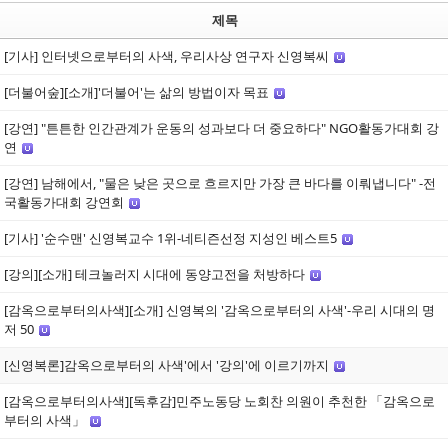
제목
[기사] 인터넷으로부터의 사색, 우리사상 연구자 신영복씨
[더불어숲][소개]'더불어'는 삶의 방법이자 목표
[강연] "튼튼한 인간관계가 운동의 성과보다 더 중요하다" NGO활동가대회 강
연
[강연] 남해에서, "물은 낮은 곳으로 흐르지만 가장 큰 바다를 이뤄냅니다" -전
국활동가대회 강연회
[기사] '순수맨' 신영복교수 1위-네티즌선정 지성인 베스트5
[강의][소개] 테크놀러지 시대에 동양고전을 처방하다
[감옥으로부터의사색][소개] 신영복의 '감옥으로부터의 사색'-우리 시대의 명
저 50
[신영복론]감옥으로부터의 사색'에서 '강의'에 이르기까지
[감옥으로부터의사색][독후감]민주노동당 노회찬 의원이 추천한 「감옥으로
부터의 사색」