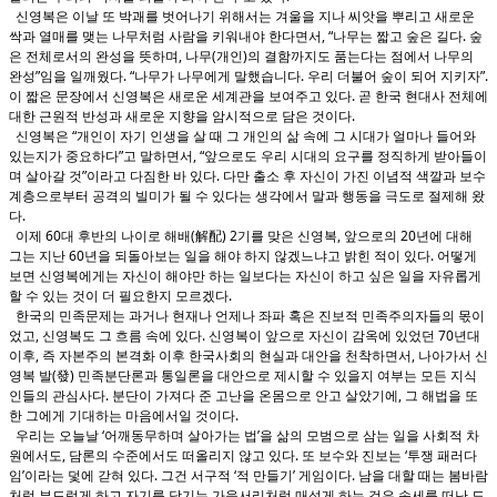
신영복은 이날 또 박괘를 벗어나기 위해서는 겨울을 지나 씨앗을 뿌리고 새로운
싹과 열매를 맺는 나무처럼 사람을 키워내야 한다면서, “나무는 짧고 숲은 길다. 숲
은 전체로서의 완성을 뜻하며, 나무(개인)의 결함까지도 품는다는 점에서 나무의
완성”임을 일깨웠다. “나무가 나무에게 말했습니다. 우리 더불어 숲이 되어 지키자”.
이 짧은 문장에서 신영복은 새로운 세계관을 보여주고 있다. 곧 한국 현대사 전체에
대한 근원적 반성과 새로운 지향을 암시적으로 담은 것이다.
신영복은 “개인이 자기 인생을 살 때 그 개인의 삶 속에 그 시대가 얼마나 들어와
있는지가 중요하다”고 말하면서, “앞으로도 우리 시대의 요구를 정직하게 받아들이
며 살아갈 것”이라고 다짐한 바 있다. 다만 출소 후 자신이 가진 이념적 색깔과 보수
계층으로부터 공격의 빌미가 될 수 있다는 생각에서 말과 행동을 극도로 절제해 왔
다.
이제 60대 후반의 나이로 해배(解配) 2기를 맞은 신영복, 앞으로의 20년에 대해
그는 지난 60년을 되돌아보는 일을 해야 하지 않겠느냐고 밝힌 적이 있다. 어떻게
보면 신영복에게는 자신이 해야만 하는 일보다는 자신이 하고 싶은 일을 자유롭게
할 수 있는 것이 더 필요한지 모르겠다.
한국의 민족문제는 과거나 현재나 언제나 좌파 혹은 진보적 민족주의자들의 몫이
었고, 신영복도 그 흐름 속에 있다. 신영복이 앞으로 자신이 감옥에 있었던 70년대
이후, 즉 자본주의 본격화 이후 한국사회의 현실과 대안을 천착하면서, 나아가서 신
영복 발(發) 민족분단론과 통일론을 대안으로 제시할 수 있을지 여부는 모든 지식
인들의 관심사다. 분단이 가져다 준 고난을 온몸으로 안고 살았기에, 그 해법을 또
한 그에게 기대하는 마음에서일 것이다.
우리는 오늘날 ‘어깨동무하며 살아가는 법’을 삶의 모범으로 삼는 일을 사회적 차
원에서도, 담론의 수준에서도 떠올리지 않고 있다. 또 보수와 진보는 ‘투쟁 패러다
임’이라는 덫에 갇혀 있다. 그건 서구적 ‘적 만들기’ 게임이다. 남을 대할 때는 봄바람
처럼 부드럽게 하고 자기를 닦기는 가을서리처럼 매섭게 하는 것은 속세를 떠난 도