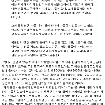
신영복의 글은 부드럽고 따뜻하고 너그럽고 온화하다. 그러나 그 속
에는 역사와 사회와 인간이 어떻게 삶을 살아야 할 것인가의 문제에
대한 냉철하고 준엄한 비판의 칼이 들어 있다. 그의 글을 읽는 것은
삶을 배우고 또 문장의 극치에 도달한 아름다움을 배우는 것이다.
(조정래)
그의 글은 인생, 사물, 우리 일상에 대해 따뜻한 시선을 가지고 있으
면서도 많은 깨우침을 주기 때문에, 한번 읽고 마는 글이 아니라 항
상 삶의 지침서로서 되새김하고 싶은 그런 소중한 글이다.(이해인)
봉함엽서 한 장 분량에 쏟아져 있는 글을 읽고 나면, 바로 다음 글로
넘어갈 수 없을 정도로 밀도 있고 감동이 있는 글들이다. 어떤 때는
책장을 편 채로 가슴에 대고 멍하게 생각에 빠진 적도 있었다. 책 한
권을 읽는 데 두달이나 걸렸다.(유홍준)
책에서 얻을 수 있는 최고의 독서체험에 대한 고백이다. 한권의 책이 당대인들에
게 이 정도의 효과를, 그것도 지속적으로 거두고 있다면, 그 책은 당연히 고전의 반
열에 올라간다. 과연 《동아일보》는 창간 80주년인 지난 2005년 ‘책읽는 대한민
국’ 시리즈 중 두 번째로 ‘21세기 신고전 50권’을 8월 8일부터 10월 12일 사이에 소
개했다. 20세기 중반 이후 출간된 책들 중 다양한 장르의 전문가가 추천한 책들에
신영복의 《사색》이 당당히 ‘신고전’으로 한 자리를 차지한 것이다.
거의 모든 사람들에게 감옥은 최악의 경험일 것이다. 지난 군사독재 시절 대개의
양심수들은 입술이 부르트는 긴장된 투쟁의 나날 끝에 검거되었을 것이다. 그 뒤 정
보기관에서 지독한 고문을 곁들인 장기간의 취조를 받는 동안 아마 극단적 갈등과
죽음 같은 모멸의 시간을 경험했을 것이다. 그때 인간으로서 받을 수 있는 모든 고
통과 모욕, 그리고 자신의 허약함에 대한 쓰라린 자학적 확인으로 심신이 완전한 탈