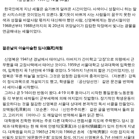
한국인에게 지난 세월은 숨가쁘게 달려온 시간이었다. 사색이니 성찰이니 하는 말
은 사치스러운 것이었는지 모른다. 쫓기듯이 바쁘게 사는 사람들이 꿈꾸지 못한 사
색과 성찰을 바깥사람 몫까지 대신해야 했던 사람, 신영복에게는 청년시절이던
1968년부터 1988년까지의 꼭 20년의 귀양살이가 캄캄한 막장에서 빛나는 광물을
연금해내는 세월이었다.
젊은날의 아슬아슬한 임사(臨死)체험
신영복은 1941년 경남에서 태어났다. 아버지가 간이학교 ‘교장’으로 의령에서 근
무했을 때 교장사택에서 태어난 것이다. 1959년 서울대학교 상과대학에 입학했으
며, 입학한지 꼭 1년만에 4·19를 겪었다. 5·16까지 1년여의 짧은 기간이었지만, 신
영복은 ‘푸른 하늘’을 보았다. 그것은 엄청한 감동이며 충격이었다. 《자본론》강독
이 정식과목으로 개설되기도 했고, 학생들은 〈공산당선언〉 같은 문건을 번역해
서 세미나를 시작했다.
그러나 곧 5·16이란 반동이 왔다. 4·19 이후 돋아나기 시작한 통일운동·노동운동
등 각 부분의 새싹들이 군부세력에 의해 여지없이 짓밟혔다. 장기적인 학생운동이
필요하다는 것을 절감한 신영복은 서울대 상대에 본격적인 독서 서클을 만들었다.
모택동(毛澤東)의 〈모순론〉이나 〈신민주주의론〉 같은 글을 번역해서 돌려 읽
고, 고리키의 《어머니》도 깨알같이 번역해서 돌려 읽곤 했다.
대학원에 진학한 뒤에는 주로 다른 대학이나 연합서클 지도에 주력했다. 당시 경
제과 대학원에는 한 해 위에 안병직(安秉直)과 신용하(愼鏞廈)가 있어 친하게 지냈
다. 대학원을 마치고 1965년 2학기와 1966년 초에 《청맥(靑脈)》이란 잡지의 예
비필자 모임인 ‘새문화연구회’ 모임에 참석, 여기서 신영복은 6, 7년 선배인 서울대