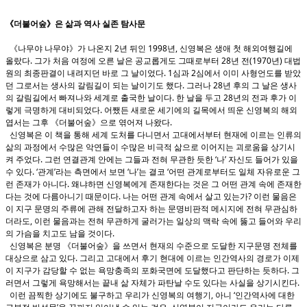
《더불어숲》은 삶과 역사 실존 탐사문
《나무야 나무야》가 나온지 2년 뒤인 1998년, 신영복은 생애 첫 해외여행길에
올랐다. 그가 처음 여정에 오른 날은 공교롭게도 그때로부터 28년 전(1970년) 대법
원의 최종판결이 내려지던 바로 그 날이었다. 1심과 2심에서 이미 사형언도를 받았
던 그로서는 생사의 갈림길이 되는 날이기도 했다. 그러나 28년 후의 그 날은 생사
의 갈림길에서 빠져나와 세계로 출국한 날이다. 한 날을 두고 28년의 전과 후가 이
렇게 극명하게 대비되었다. 어쨌든 새로운 세기에의 길목에서 띄운 신영복의 해외
엽서는 그후 《더불어숲》으로 엮어져 나왔다.
신영복은 이 책을 통해 세계 도처를 다니면서 고대에서부터 현재에 이르는 인류의
삶의 과정에서 수많은 악연들이 수많은 비극적 삶으로 이어지는 괴로움을 상기시
켜 주었다. 그런 연결관계 안에는 그들과 전혀 무관한 듯한 ‘나’ 자신도 들어가 있을
수 있다. ‘관계’라는 측면에서 보면 ‘나’는 결코 ‘어떤 관계로부터도 일체 자유로운 그
런 존재가 아니다. 왜냐하면 신영복에게 존재한다는 것은 그 어떤 관계 속에 존재한
다는 것에 다름아니기 때문이다. 나는 어떤 관계 속에서 살고 있는가? 이런 물음은
이 지구 문명의 주류에 관해 전달하고자 하는 문명비판적 메시지에 전혀 무관심하
더라도, 이런 물음과는 전혀 무관하게 굴러가는 일상의 맥락 속에 뚫고 들어와 우리
의 가슴을 치고도 남을 것이다.
신영복은 분명 《더불어숲》을 쓰면서 현재의 수준으로 도달한 지구문명 전체를
대상으로 삼고 있다. 그리고 고대에서 후기 현대에 이르는 인간역사의 경로가 이제
이 지구가 감당할 수 없는 욕망충족의 포화국면에 도달했다고 판단하는 듯하다. 그
러면서 그렇게 욕망해서는 끝내 삶 자체가 파탄날 수도 있다는 사실을 상기시킨다.
이런 끔찍한 상기에도 불구하고 우리가 신영복의 여행기, 아니 ‘인간역사에 대한