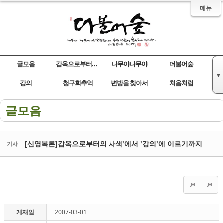
메뉴
글모음
감옥으로부터의 사색
나무야나무야
더불어숲
▼
Sketchbook5, 스케치북5
Sketchbook5, 스케치북5
Sketchbook5, 스케치북5
Sketchbook5, 스케치북5
강의
청구회추억
변방을 찾아서
처음처럼
글모음
[신영복론]감옥으로부터의 사색'에서 '강의'에 이르기까지
기사
게재일
2007-03-01