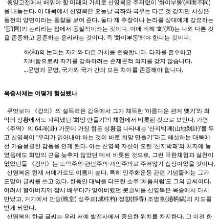
동양고전에서 배워야 할 미래의 가치로 신영복은 주저없이 ‘화이부동’(和而不同)
을 내놓는다. 이 대목에서 신영복은 오늘날 극좌와 극우는 다른 것 같지만 사실은
동전의 양면이라는 통찰을 보여 준다. 둘다 제 주장이나 논리를 상대에게 강요하는
‘동’(同)의 논리라는 점에서 동질적이라는 것이다. 이에 비해 ‘화’(和)는 나와 다른 것
을 존중하고 공존하는 윤리라는 것이다. 즉 ‘화이부동’해야 한다는 것이다.
화(和)의 논리는 자기와 다른 가치를 존중합니다. 타자를 흡수하고
지배함으로써 자기를 강화하려는 존재론적 의지를 갖지 않습니다.
…문명과 문명, 국가와 국가 간의 모든 차이를 존중해야 합니다.
옥중서체는 어떻게 형성됐나
무엇보다 《강의》의 설득력은 감옥에서 그가 체득한 ‘아름다운 관계 맺기’와 최
악의 상황에서도 피워냈던 ‘희망 만들기’의 체험에서 비롯된 것으로 보인다. 가령
《주역》의 64괘(卦) 가운데 가장 힘든 상황을 나타내는 ‘산지박괘(山地剝卦)’를 두
고 신영복이 “우리가 읽어내야 하는 것이 바로 희망 만들기”라고 해설하는 대목에
선 가슴뭉클한 감동을 안게 된다. 이는 신영복 자신이 오랜 ‘산지박괘’의 처지에 놓
였음에도 희망의 끈을 늦추지 않았던 데서 비롯된 것으로, 그런 극한체험과 실천이
없었던들 《강의》는 도덕주의·관념주의·개인주의로 주저않기 십상이었을 것이다.
신영복은 현재 서예가로도 이름이 높다. 특히 민주화운동 관련 기념물에는 그가
도맡아 글씨를 쓰고 있다. 한동안 대박을 터뜨린 소주 ‘처음처럼’도 그의 글씨이다.
어려서 할아버지께 잠시 배우다가 잊어버렸던 붓글씨를 신영복은 옥중에서 다시
만났고, 거기에서 만당(晩堂) 성주표(成柱杓)·정향(靜香) 조병호(趙柄鎬)의 지도를
받게 되었다.
신영복의 한글 글씨는 우리 서예 발전사에서 중요한 위치를 차지한다. 그 이전 한