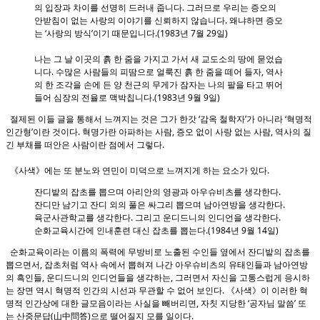
의 입장과 차이를 선명히 드러내 줍니다. 그러므로 우리는 증오의
안받침이 없는 사랑의 이야기를 신뢰하지 않습니다. 왜냐하면 증오
는 ‘사랑의 방식’이기 때문입니다.(1983년 7월 29일)
나는 그 날 이곳의 흙 한 줌을 가지고 가서 새 교도소의 땅에 묻었습
니다. 수많은 사람들의 피땀으로 얼룩진 흙 한 줌을 떼어 들자, 역사
의 한 조각을 손에 든 양 천근의 무게가 잠자는 나의 팔을 타고 뛰어
들어 심장의 전율로 맥박칩니다.(1983년 9월 9일)
절제된 이들 글을 통해서 느껴지는 것은 그가 한갓 ‘감옥 철학자’가 아니라 ‘혁명적
인간형’이란 것이다. 혁명가란 아파하는 사람, 증오 없이 사랑 없는 사람, 역사의 질
긴 부채를 떠안은 사람이란 점에서 그렇다.
《사색》에는 또 분노와 연민이 미덕으로 느껴지게 하는 요소가 있다.
잔디밭의 잡초를 뽑으며 아리안의 영광과 아우슈비츠를 생각한다.
잔디만 남기고 잔디 외의 풀은 싸그리 뽑으며 남아연방을 생각한다.
육군사관학교를 생각한다. 그리고 운디드니의 인디언을 생각한다.
순화교육시간에 인내훈련 대신 잡초를 뽑는다.(1984년 9월 14일)
순화교육이라는 이름의 폭력에 무방비로 노출된 수인들 옆에서 잔디밭의 잡초를
뽑으면서, 잡초처럼 역사 속에서 뽑혀져 나간 아우슈비츠의 유태인들과 남아연방
의 흑인들, 운디드니의 인디언들을 생각하는, 그러면서 자신을 고통스럽게 응시하
는 장면 역시 혁명적 인간의 시선과 무관할 수 없어 보인다. 《사색》이 이러한 혁
명적 인간상에 대한 글모음이라는 사실을 빼버리면, 자칫 지당한 ‘공자님 말씀’ 또
는 산중문답(山中問答)으로 떨어질지 모를 일이다.