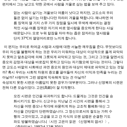
편지에서 그는 낮고도 약한 곳에서 사람을 거울로 삼는 법을 보여 주고 있다.
없는 사람이 살기는 겨울보다 여름이 낫다고 하지만, 교도소의 우리
들은 없이 살기는 더합니다만 차라리 겨울을 택합니다. 왜냐하면 여
름 징역의 열 가지 스무 가지 장점을 일시에 무색케 해버리는 결정
적인 사실-여름 징역은 자기의 바로 옆사람을 증오하게 한다는 사실
때문입니다. 모로 누워 칼잠을 자야 하는 좁은 잠자리는 옆사람을
단지 37℃의 열덩어리로만 느끼게 합니다.
이 편지는 우리로 하여금 사람과 사랑에 대한 서늘한 깨우침을 준다. 무엇보다도
우리 자신을 불행하게 하는 것은 우리가 미워하는 대상이 이성적으로 옳게 파악되
지 못하고 말초감각에 의해 그릇되게 파악되고 있다는 것, 그리고 그것을 알면서도
증오의 감정과 대상을 바로잡지 못하고 있다는 자기혐오에 있다는 것이다. 그렇다
면 교도소 바깥의 사회에선 과연 증오의 원인과 대상이 제대로 파악되고 있는 것일
까? 혹시 우리는 사회적 차원의 증오를 끌어들여 자신의 이익과 만족을 누리는 건
아닐까? 사랑마저 그런 셈법에 익숙해져 있는 건 아닐까?
숙성되지 못한 시련은 아름답지 못한 경우가 대부분이다. 그러나 신영복의 시련은
전혀 다른 모습이었다. 고은(高銀)이 잘 지적했다.
모진 시련은 인간을 파괴하기도 합니다. 드물게는 그것은 인간을 승
화시키기도 합니다. 신교수는 지난날 긴 시간의 시련을 통해서 그
자신을 어떤 증오나 착각에 파묻히게 하는 교조적 황폐화 대신 그
자신을 간단없이 단련하였습니다. 그 정신으로서의 절도는 가히 수
행의 그것이었고, 고금을 오고 간 지식의 오랜 섭렵은 순결한 기도
와도 방불하였습니다.(〈시인 고은이 읽은 《신영복의 엽서》〉,
《중앙일보》1997년 12월 30일)