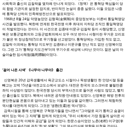
사회학과 출신의 김질락을 몇차례 만나게 되었다. 《청맥》은 통혁당 핵심들이 당
의 합법 기관지로 설정한 잡지로, 반미적인 논설이 종종 실렸다. 이들 모임은 나중
에 통혁당 산하의 민족해방전선으로 발표되었다.
1968년 8월 24일 악명높았던 김형욱(金炯旭)의 중앙정보부는 이른바 통일혁명당
사건을 발표했다. 북한에 연계된 한국전쟁 이후 최대의 지하당 조직인 통일혁명당
이 적발되었다는 것이다. 이 사건으로 김종태·이문규·김질락 등이 사형당했고, 신영
복은 보통군법회의와 고등군법회의에서 모두 여섯 번이나 사형이란 무거운 꼬리표
가 붙은 뒤 정상참작(?)으로 무기형을 선고받았다. 통혁당에는 가입한 적도 없고,
김질락 이외에는 통혁당 지도부인 김종태나 이문규를 만난 적도 없던 신영복이었
다. 그런 그가 ‘통혁당 지도간부’이며 무기수로 세상에 나타난 것이다. 젊은 날의 아
슬아슬한 임사체험(臨死體驗)이었다.
‘걸어 나온 사색’ 《나무야 나무야》 출간
신영복은 20년 감옥생활에서 육군교도소 시절이나 독방생활만 한 안양시절 등을
빼고는 꼬박 15년을 대전교도소에서 보냈다. 대전은 한국의 모스크바로 불릴만큼
좌익 사상범이 많았다. 한국전쟁 당시의 부역사건으로 들어온 사람도 많았고, 빨치
산 출신들도 있었다. 북에서 내려온 공작원·안내원도 있었다. 신영복은 해방 전후의
분단현실을 온몸으로 담아내고 있는 이들과 일상을 같이했다. 그러면서 체험하듯
역사를 대면하게 되었다. 그것은 ‘생환(生還)된 역사’였다.
감옥시절을 통해 신영복은 구혁명가들을 만나면서 “그야말로 피가 통하고 숨결이
배어 있는 역사 그 자체”를 접하게 되었으며, “우리 사회에서 가장 힘들게 살아온 사
람들과 인간적 이해와 공감”을 갖게 되었다. 한문스승이었던 노촌(老村) 이구영(李
九榮)과의 4년간에 걸친 ‘한 방 생활’도 그의 역사인식에 영향을 미쳤을 것이다.