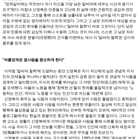
“징역살이에는 무엇보다 자기 자신을 가장 낮은 밑바닥에 세우는 시선과 용기가
요구”된다. 마침내 신영복은 민중들의 고난에 찬 삶에 대한 근원적인 공감과 연민
에까지 다다랐고, 그것을 통해 스스로를 낮출대로 낮추어 더 낮아질 데가 없어서 깊
어질 수밖에 없는 경지에까지 이르게 되었다. 그리고 그 낮은 자리에서 세상을 보는
관점의 견고한 토대를 만들어낸 것이니 ‘밑바닥 철학’이 바로 그것이다. 단지 낮은
곳의 민중에 대한 감상적 이해나 수용에 그치는 것이 아니라, 스스로 그 낮은 자리
에 서서 새로운 분별지(分別智)의 근거를 마련하는 데서 이 ‘밑바닥 철학’은 깊이와
품위를 얻게 된다.
“여름징역은 옆사람을 증오하게 한다”
이처럼 ‘밑바닥 철학’에 도달하는 동안 신영복은 자기 자신에게 남은 관념적 지식
인의 잔재들을 하나하나 떨쳐낸다. 먼저 실천의 검증 없이 쌓여 온 관념적 지식들을
경계하고 멀리했으며, 지식의 한계를 뛰어넘는 그 어떤 ‘전인적(全人的) 체득’의 길
을 모색했다. 아울러 노동을 통해 ‘창백한 손’들의 한계를 물질적으로 넘어서는 ‘노
동하는 인간’, 적어도 ‘노동할 수 있는 인간’으로 자신을 ‘개편’해 갔다.
신영복의 화두는 늘 사람과 사랑이었다. 그에게 있어 사람은 출발점이고 종착점이
다. 그리고 사랑은 사람과 사람을 이어주는 튼튼한 밧줄이다. 일상에 지치고 일상의
행복에 불감증을 앓고 있는 현대인에게는 진부한 주제일지 모르며, 배타적인 이데
올로그들에게는 현실과 동떨어진 종교적 메시지로 들릴지 모를 일이다. 그러나 오
랜 교도소 생활이 신영복에게 가져다준 깨달음은 사람을 통해 사회를 읽는 법이었
다. 사실 우리가 그 어떤 진보를 이룬다 한들, 그것이 인간에 대한 신뢰와 애정과 무
연(無緣)하거나 오히려 해치는 것이라면, 과연 무엇을 위한 진보인가.
신영복은 사람을 거울로 삼는 구도자를 닮았다. 1985년 8월 28일 ‘계수씨께’ 보낸