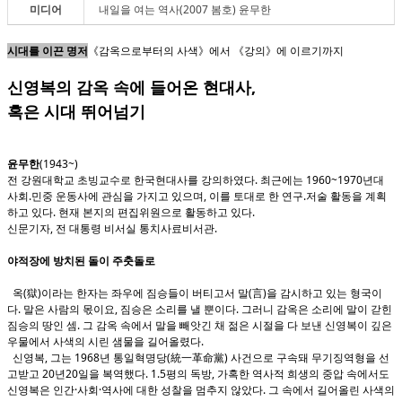
미디어
내일을 여는 역사(2007 봄호) 윤무한
시대를 이끈 명저
《감옥으로부터의 사색》에서 《강의》에 이르기까지
신영복의 감옥 속에 들어온 현대사,
혹은 시대 뛰어넘기
윤무한
(1943~)
전 강원대학교 초빙교수로 한국현대사를 강의하였다. 최근에는 1960~1970년대
사회.민중 운동사에 관심을 가지고 있으며, 이를 토대로 한 연구.저술 활동을 계획
하고 있다. 현재 본지의 편집위원으로 활동하고 있다.
신문기자, 전 대통령 비서실 통치사료비서관.
야적장에 방치된 돌이 주춧돌로
옥(獄)이라는 한자는 좌우에 짐승들이 버티고서 말(言)을 감시하고 있는 형국이
다. 말은 사람의 몫이요, 짐승은 소리를 낼 뿐이다. 그러니 감옥은 소리에 말이 갇힌
짐승의 땅인 셈. 그 감옥 속에서 말을 빼앗긴 채 젊은 시절을 다 보낸 신영복이 깊은
우물에서 사색의 시린 샘물을 길어올렸다.
신영복, 그는 1968년 통일혁명당(統一革命黨) 사건으로 구속돼 무기징역형을 선
고받고 20년20일을 복역했다. 1.5평의 독방, 가혹한 역사적 희생의 중압 속에서도
신영복은 인간·사회·역사에 대한 성찰을 멈추지 않았다. 그 속에서 길어올린 사색의