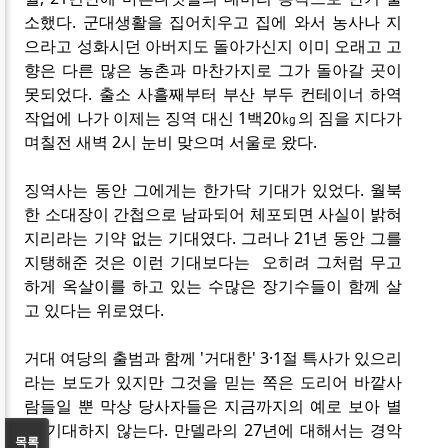
소했다. 군대생활을 집어치우고 집에 와서 농사나 지
으라고 성화시던 아버지도 돌아가신지 이미 오래고 고
향은 다른 많은 농촌과 마찬가지로 그가 돌아갈 곳이
못되었다. 출소 사흘째부터 부산 부두 컨테이너 하역
작업에 나가 이제는 징역 대신 1백20㎏의 짐을 지다가
며칠전 새벽 2시 눈비 맞으며 서울로 왔다.
징역사는 동안 그에게는 한가닥 기대가 있었다. 월북
한 소대장이 간첩으로 남파되어 체포되면 사실이 밝혀
지리라는 기약 없는 기대였다. 그러나 21년 동안 그를
지탱해준 것은 이런 기대보다는 오히려 그처럼 무고
하게 옥살이를 하고 있는 수많은 장기수들이 함께 살
고 있다는 위로였다.
거대 여당의 출범과 함께 '거대한' 3·1절 특사가 있으리
라는 보도가 있지만 그것을 믿는 쪽은 도리어 바깥사
람들일 뿐 막상 당사자들은 지금까지의 예로 보아 별
로 기대하지 않는다. 만델라의 27년에 대해서는 경악
목록