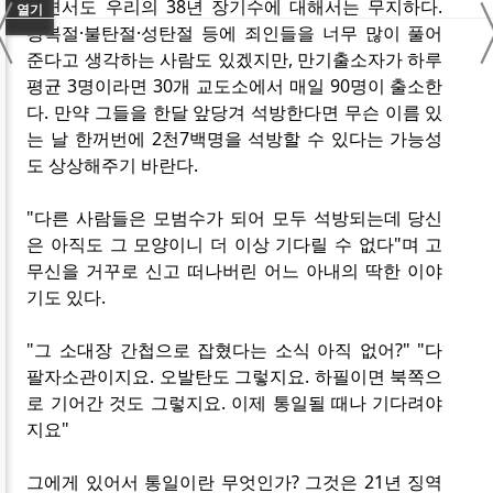
〈
하면서도 우리의 38년 장기수에 대해서는 무지하다.
열기
광복절·불탄절·성탄절 등에 죄인들을 너무 많이 풀어
준다고 생각하는 사람도 있겠지만, 만기출소자가 하루
평균 3명이라면 30개 교도소에서 매일 90명이 출소한
다. 만약 그들을 한달 앞당겨 석방한다면 무슨 이름 있
는 날 한꺼번에 2천7백명을 석방할 수 있다는 가능성
도 상상해주기 바란다.
"다른 사람들은 모범수가 되어 모두 석방되는데 당신
은 아직도 그 모양이니 더 이상 기다릴 수 없다"며 고
무신을 거꾸로 신고 떠나버린 어느 아내의 딱한 이야
기도 있다.
"그 소대장 간첩으로 잡혔다는 소식 아직 없어?" "다
팔자소관이지요. 오발탄도 그렇지요. 하필이면 북쪽으
로 기어간 것도 그렇지요. 이제 통일될 때나 기다려야
지요"
그에게 있어서 통일이란 무엇인가? 그것은 21년 징역