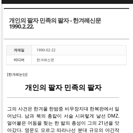
Sketchbook5, 스케치북5
Sketchbook5, 스케치북5
개인의 팔자 민족의 팔자 - 한겨레신문
1990.2.22.
게재일
1990-02-22
Sketchbook5, 스케치북5
Sketchbook5, 스케치북5
미디어
한겨레신문
[한겨레논단]
개인의 팔자 민족의 팔자
그의 사건은 한겨울 한밤중 비무장지대 한복판에서 일
어났다. 남과 북의 총칼이 서슬 시퍼렇게 날선 DMZ.
얼어붙은 어둠을 찢는 한 발의 총성이 그의 21년을 앗
아갔다. 영문도 모르고 따라나선 분대 규모의 야간작