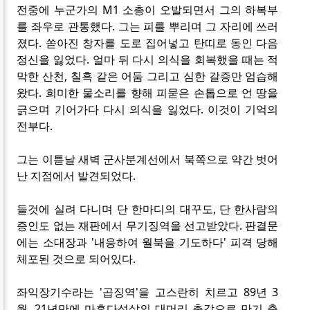
전중에 누군가의 M1 소총이 오발되면서 그의 하복부
를 좌우로 관통했다. 그는 피를 뿌리며 그 자리에 쓰러
졌다. 쏟아진 창자를 도로 집어넣고 탄띠로 동인 다음
정신을 잃었다. 얼마 뒤 다시 의식을 회복했을 때는 적
막한 산천, 칠흑 같은 어둠 그리고 심한 갈증만 엄습해
왔다. 희미한 물소리를 향해 피묻은 손톱으로 언 땅을
긁으며 기어가다 다시 의식을 잃었다. 이것이 기억의
전부다.
그는 이튿날 새벽 군사분계선에서 북쪽으로 약간 벗어
난 지점에서 발견되었다.
들것에 실려 다니며 단 한마디의 대꾸도, 단 한사람의
증인도 없는 재판에서 무기징역을 선고받았다. 판결문
에는 소대장과 '내응하여 월북을 기도하다' 피격 당해
체포된 것으로 되어있다.
좌익장기수라는 '곱징역'을 고스란히 치르고 89년 3
월, 21년만에 마흔다섯살의 대머리 총각으로 만기 출