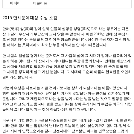
미디어
더불어숲
2015 만해문예대상 수상 소감
만해
萬海
상
賞
과 같이 실제 인물의 실명을 상명
賞名
으로 하는 경우에는 다른
(
)
(
)
(
)
상과 달리 수상자의 부담감이 크지 않을 수 없습니다
이번
년 만해 상 수상자
.
2015
로 선정되었다는 통보를 받고 적이 당황스러웠습니다
상이란 수상자가 그 상의 빛
.
을 더하지는 못하더라도 최소한 누를 끼쳐서는 안 되기 때문입니다
.
한 사람의 일생을 평가하는 준거로서 그 사람의 삶에 그 시대가 얼마나 함축되어 있
는가 하는 것이 평가의 잣대가 되어야 한다는 주장에 동의합니다
만해는 새삼스레
.
그 생애를 재조명할 필요가 없을 정도로 널리 알려져 있지만 이러한 준거로 볼 때
그 시대를 정직하게 살고 가신 분입니다
그 시대의 모순과 아픔의 한복판을 오연히
.
걸어가신 분입니다
.
이번의 수상은 나로서는 기쁜 것이기보다는 상처가 되살아나는 아픔이었습니다
.
행여 모순의 현장과 아픔의 유역을 비켜가지 않았을까 하는 반성을 안겨주었기 때
문입니다
그리고 개인적으로 나는 상을 받기보다는 벌을 받는 것으로 일생을 끝마
.
치려고 하고 있기도 합니다
벌을 받고 떠나는 삶이 우리시대의 수많은 비극의 사람
.
들에게 그나마 덜 빚지는 것이 아닐까 생각하기 때문입니다
.
더구나 이러한 반성과 아픔을 다스릴만한 세월이 내게 남아 있지 않습니다
뿐만 아
.
니라 만해 당시와는 엄청나게 변해버린 오늘의 현실이 낯설기까지 합니다
일제 식
.
민지 시대의 민족모순과는 달리 냉전시대의 남북분단 이라는 민족모순은 그것의