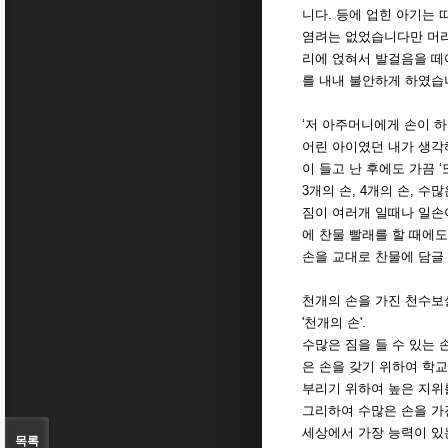
니다. 등에 업힌 아기는
염려는 없었습니다만 머리
리에 얹혀서 발걸음을 떼
를 내내 불안하게 하였습
‘저 아주머니에게 손이 하나 
어린 아이였던 내가 생각
이 들고 난 후에도 가끔 
3개의 손, 4개의 손, 수
짐이 여러개 일때나 일손
에 찬물 빨래를 할 때에
손을 교대로 찬물에 담글
천개의 손을 가진 천수보
'천개의 손'.
수많은 짐을 들 수 있는 
은 손을 갖기 위하여 학
부리기 위하여 높은 지위
그리하여 수많은 손을 가
세상에서 가장 능력이 있
목록