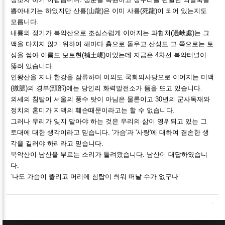
뽑아내기는 하였지만 산룡(山龍)은 이미 사룡(死龍)이 되어 있는지도
모릅니다.
내룡의 정기가 북악산으로 조심스럽게 이어지는 과협처(過峽處)는 그
맥을 다치지 않기 위하여 해마다 흙으로 돋우고 산성도 그 쪽으로는 토
성을 쌓아 이름도 보토현(補土峴)이었는데 지금은 4차선 북악터널이
뚫려 있습니다.
인왕산을 지나 한강을 잠류하며 여의도 국회의사당으로 이어지는 미맥
(微脈)의 경부(頸部)에는 당인리 화력발전소가 뜸을 뜨고 있습니다.
외세의 침탈이 서울의 풍수 탓이 아님은 물론이고 30년의 군사독재와
정치의 혼미가 지맥의 훼손때문이라고는 할 수 없습니다.
그러나 우리가 잊지 말아야 하는 것은 우리의 삶이 영위되고 있는 그
토대에 대한 생각이라고 믿습니다. '가슴'과 '사랑'에 대하여 겸손한 생
각을 길러야 하리라고 믿습니다.
북악산이 남산을 부르는 소리가 들려왔습니다. 남산이 대답하였습니
다.
‘나도 가슴이 뚫리고 머리에 첨탑이 씌워 떠날 수가 없구나’