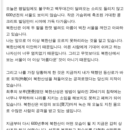
오늘은 평일임에도 불구하고 백두대간이 달려오는 소리도 들리지 않고
600년전의 서울도 보이지 않습니다. 작은 가슴위에 축조된 거대한 콩
크리트 빌딩만이 시야에 가득 다가옵니다.
북한산은 이제 두 팔을 한껏 벌려도 아름이 벅찬 서울을 껴안고 아파하
고 있습니다.
나는 앞으로 더 이상 북한산을 오르지 못하리라는 것을 알고 있습니다.
북한산에게 미안하기 때문입니다. 아픈 사람에게 기대어 쉬려고 하는
나자신이 너무 염치없기 때문입니다. 그리고 무엇보다도 북한산에서
보는 서울이 더 이상 '아름다운' 것이 아니기 때문입니다.
그리고 나를 가장 당황하게 한 것은 지금까지 내가 택했던 등산로가 바
로 외적(外敵)이 북한산성을 쳐들어오는 공격로였다는 당신의 지적이
었습니다.
최후의 보루(堡壘)였던 북한산성은 방법이 달라진 20세기의 침략에는
너무나 무력하여 나라를 지키는 소임을 해보지도 못하고 폐허가 되어
있습니다. 북한산은 비장의 보도(寶刀)마저 녹슨 채 오늘도 지친 몸으
로 수많은 사람의 공격을 받고 있는 셈입니다.
지금부터 다시 600년후에 북한산이 어떤 모습이 될 지 지금은 감히 상
상조차 하기 어렵습니다. 성문을 복원하고 정수리를 단혈한 쇠말뚝을