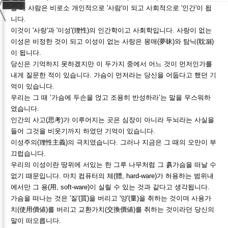
〈
룰 때 사람은 비로소 개인적으로 '사람'이 되고 사회적으로 '인간'이 됩
니다.
이것이 '사랑'과 '이성'(理性)의 인간학이고 사회학입니다. 사랑이 없는
이성은 비정한 것이 되고 이성이 없는 사랑은 몽매(夢昧)와 탐닉(耽溺)
이 됩니다.
당신은 기억하지 못하겠지만 이 두가지 중에서 어느 것이 먼저인가를
내게 질문한 적이 있습니다. 가슴이 먼저라는 당신을 어둡다고 했던 기
억이 있습니다.
우리는 그 때 ‘가슴에 두손을 얹고 조용히 반성하라’는 말을 우스워하
였습니다.
인간의 사고(思考)가 이루어지는 곳은 심장이 아니라 두뇌라는 사실을
들어 그것을 비웃기까지 하였던 기억이 있습니다.
이성주의(理性主義)의 극치였습니다. 그러나 지금은 그 때의 오만이 부
끄럽습니다.
우리의 이성이란 땅위에 서있는 한 그루 나무처럼 그 흙가슴을 떠날 수
없기 때문입니다. 마치 컴퓨터의 체(體, hard-ware)가 허용하는 범위내
에서만 그 용(用, soft-ware)이 실릴 수 있는 것과 같다고 생각됩니다.
가슴을 떠나는 것은 '질'(質)을 버리고 '양'(量)을 취하는 것이며 사용가
치(使用價値)를 버리고 교환가치(交換價値)를 취하는 것이라던 당신의
말이 떠오릅니다.