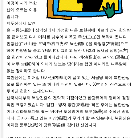
이것이 내가 북한
산에 오르는 이유
입니다.
백두산에서 달려
온 내룡(來龍)이 삼각산에서 좌정한 다음 보현봉에 이르러 잠시 한양땅
을 굽어보고 다시 머리를 낮추어 이윽고 주산(主山)인 북악이 됩니다.
인왕산(仁旺山)을 우백호(右白虎)로 낙산(駱山)을 좌청룡(左靑龍)으로
하여 한양땅을 품고 있습니다. 그리고 남산 바깥의 동서남 삼방(三方)
을 한강이 감싸 안고 돌아나갑니다. 다만 객산(客山)인 관악산(冠岳山)
이 너무 승(勝)하여 외세가 넘보는 땅이라는 험만 아니라면 나무랄데
없는 땅이라고 합니다.
북한산에는 이처럼 내사산(內四山)이 품고 있는 서울땅 외에 북한산성
으로 둘러싸여 있는 또 하나의 터전이 있습니다. 30여리의 산성으로 이
루어진 천험의 요새입니다.
삼국시대부터 북방진출의 전략적 거점이었고 한강유역의 쟁패에 결정
적인 요충지였습니다. 임진ㆍ병자 양란(兩亂)을 겪은 후에는 남한산성
이나 강화도보다도 훨씬 뛰어난 도성방어의 보루(保壘)로 주목된 땅입
니다. 군자가 품고 있는 비장(秘藏)의 무기라 할 수 있습니다. 북한산은
이처럼 문무(文武)와 강유(剛柔)를 겸비한 산입니다.