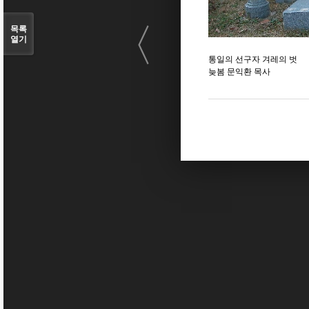
〈
목록
열기
통일의 선구자 겨레의 벗
늦봄 문익환 목사