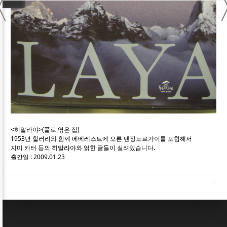
〈
<히말라야>(풀로 엮은 집)
1953년 힐러리와 함께 에베레스트에 오른 텐징노르가이를 포함해서
지미 카터 등의 히말라야와 얽힌 글들이 실려있습니다.
출간일 : 2009.01.23