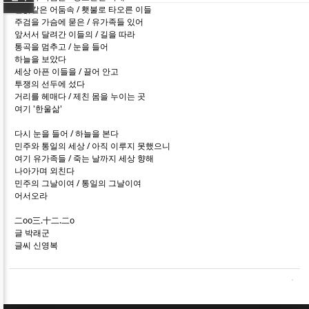
칠흙같은 어둠속 / 횃불로 타오른 이들
주검을 가슴에 묻은 / 유가족들 있어
앞서서 달려간 이들의 / 길을 따라
통곡을 멈추고 / 눈을 들어
하늘을 보았다
세상 아픈 이들을 / 끌어 안고
투쟁의 선두에 섰다
거리를 헤매다 / 제친 몸을 누이는 곳
여기 '한울삶'
다시 눈을 들어 / 하늘을 본다
민주와 통일의 세상 / 아직 이루지 못했으니
여기 유가족들 / 죽는 날까지 세상 향해
나아가며 외친다
민주의 그날이여 / 통일의 그날이여
어서오라
二oo三.十二.二o
글 박래군
글씨 신영복