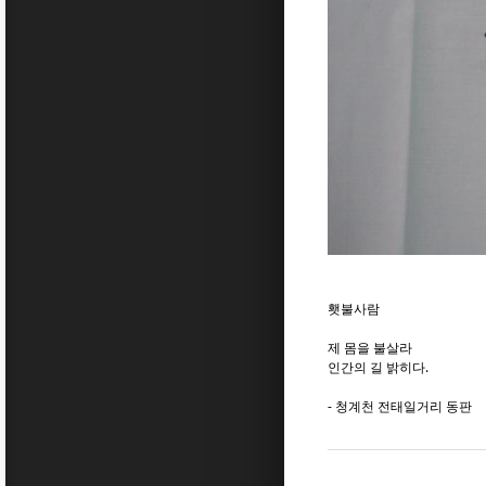
횃불사람
제 몸을 불살라
인간의 길 밝히다.
- 청계천 전태일거리 동판