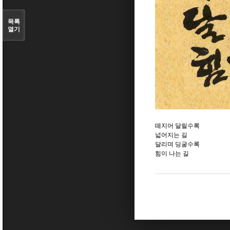
목록
열기
떼지어 달릴수록
넓어지는 길
달리며 딩굴수록
힘이 나는 길