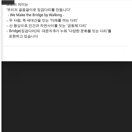
로고의 의미는
'우리의 걸음걸이로 징검다리를 만듭니다'
- We Make the Bridge by Walking -
-. 두 사람, 즉 세대간을 잇는 '미래를 여는 다리'
-. 산 형상으로 인간과 자연사이를 잇는 '공동체 다리'
-. Bridge(징검다리)의 대문자 B가 누워 '다양한 문화를 잇는 다리'를
표현하고 있습니다