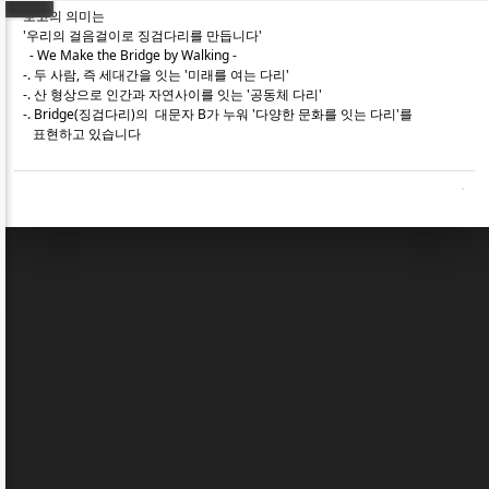
로고의 의미는
'우리의 걸음걸이로 징검다리를 만듭니다'
- We Make the Bridge by Walking -
-. 두 사람, 즉 세대간을 잇는 '미래를 여는 다리'
-. 산 형상으로 인간과 자연사이를 잇는 '공동체 다리'
-. Bridge(징검다리)의 대문자 B가 누워 '다양한 문화를 잇는 다리'를
표현하고 있습니다