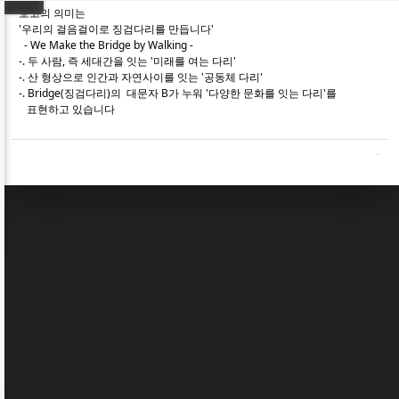
로고의 의미는
'우리의 걸음걸이로 징검다리를 만듭니다'
- We Make the Bridge by Walking -
-. 두 사람, 즉 세대간을 잇는 '미래를 여는 다리'
-. 산 형상으로 인간과 자연사이를 잇는 '공동체 다리'
-. Bridge(징검다리)의 대문자 B가 누워 '다양한 문화를 잇는 다리'를
표현하고 있습니다