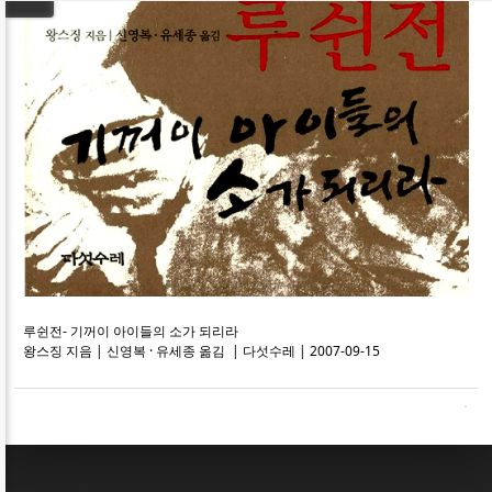
루쉰전- 기꺼이 아이들의 소가 되리라
왕스징 지음 | 신영복 · 유세종 옮김 | 다섯수레 | 2007-09-15