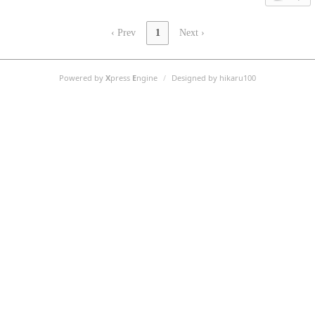
‹ Prev
1
Next ›
Powered by
X
press
E
ngine
/
Designed by hikaru100