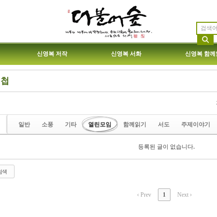
신영복 저작
신영복 서화
신영복 함께
진첩
etchbook5, 스케치북5
etchbook5, 스케치북5
일반
소풍
기타
열린모임
함께읽기
서도
주제이야기
등록된 글이 없습니다.
etchbook5, 스케치북5
etchbook5, 스케치북5
검색
‹ Prev
1
Next ›