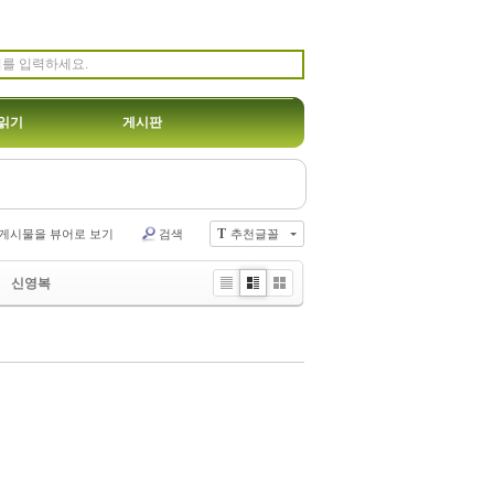
읽기
게시판
게시물을 뷰어로 보기
검색
추천글꼴
T
신영복
Li
Zi
G
st
n
al
e
le
r
y