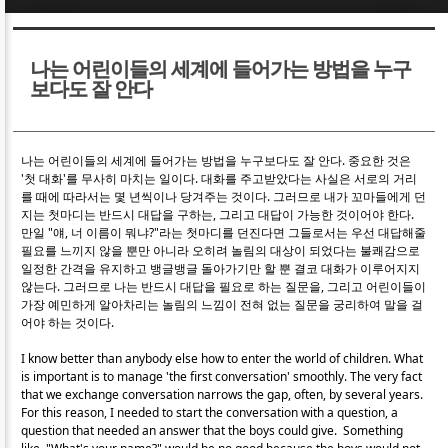
Sketchbook5, 스케치북5
Sketchbook5, 스케치북5
나는 어린이들의 세계에 들어가는 방법을 누구
보다도 잘 안다
나는 어린이들의 세계에 들어가는 방법을 누구보다도 잘 안다. 중요한 것은
'첫 대화'를 무사히 마치는 일이다. 대화를 주고받았다는 사실은 서로의 거리
Sketchbook5, 스케치북5
Sketchbook5, 스케치북5
를 때에 따라서는 몇 년씩이나 당겨주는 것이다. 그러므로 내가 꼬마들에게 던
지는 첫마디는 반드시 대답을 구하는, 그리고 대답이 가능한 것이어야 한다.
만일 "얘, 너 이름이 뭐냐?"라는 첫마디를 던진다면 그들로서는 우선 대답해줄
필요를 느끼지 않을 뿐만 아니라 오히려 놀림의 대상이 되었다는 불쾌감으로
일정한 간격을 유지하고 뱅글뱅글 돌아가기만 할 뿐 결코 대화가 이루어지지
않는다. 그러므로 나는 반드시 대답을 필요로 하는 질문을, 그리고 어린이들이
가장 예민하게 알아차리는 놀림의 느낌이 전혀 없는 질문을 궁리하여 말을 걸
어야 하는 것이다.
I know better than anybody else how to enter the world of children. What
is important is to manage 'the first conversation' smoothly. The very fact
that we exchange conversation narrows the gap, often, by several years.
For this reason, I needed to start the conversation with a question, a
question that needed an answer that the boys could give. Something