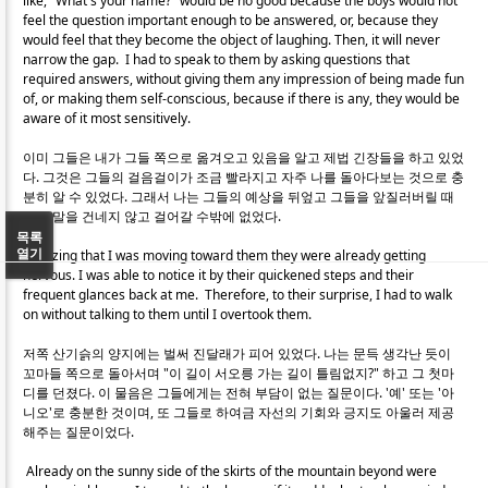
like, "What's your name?" would be no good because the boys would not
feel the question important enough to be answered, or, because they
would feel that they become the object of laughing. Then, it will never
narrow the gap. I had to speak to them by asking questions that
required answers, without giving them any impression of being made fun
of, or making them self-conscious, because if there is any, they would be
aware of it most sensitively.
이미 그들은 내가 그들 쪽으로 옮겨오고 있음을 알고 제법 긴장들을 하고 있었
다. 그것은 그들의 걸음걸이가 조금 빨라지고 자주 나를 돌아다보는 것으로 충
분히 알 수 있었다. 그래서 나는 그들의 예상을 뒤엎고 그들을 앞질러버릴 때
까지 말을 건네지 않고 걸어갈 수밖에 없었다.
목록
열기
Realizing that I was moving toward them they were already getting
nervous. I was able to notice it by their quickened steps and their
frequent glances back at me. Therefore, to their surprise, I had to walk
on without talking to them until I overtook them.
저쪽 산기슭의 양지에는 벌써 진달래가 피어 있었다. 나는 문득 생각난 듯이
꼬마들 쪽으로 돌아서며 "이 길이 서오릉 가는 길이 틀림없지?" 하고 그 첫마
디를 던졌다. 이 물음은 그들에게는 전혀 부담이 없는 질문이다. '예' 또는 '아
니오'로 충분한 것이며, 또 그들로 하여금 자선의 기회와 긍지도 아울러 제공
해주는 질문이었다.
Already on the sunny side of the skirts of the mountain beyond were